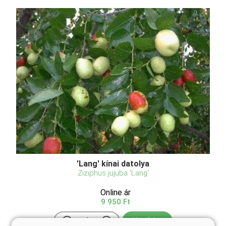
'Lang' kínai datolya
Ziziphus jujuba 'Lang'
Online ár
9 950 Ft
Kosárba