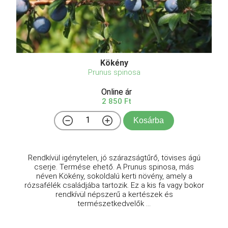
Kökény
Prunus spinosa
Online ár
2 850 Ft
Kosárba
Rendkívül igénytelen, jó szárazságtűrő, tövises ágú
cserje. Termése ehető. A Prunus spinosa, más
néven Kökény, sokoldalú kerti növény, amely a
rózsafélék családjába tartozik. Ez a kis fa vagy bokor
rendkívül népszerű a kertészek és
természetkedvelők ...