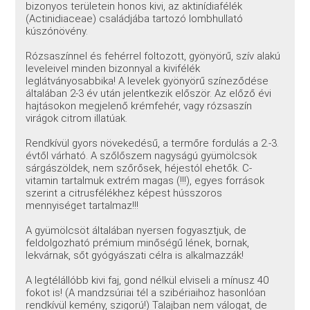
bizonyos területein honos kivi, az aktinídiafélék
(Actinidiaceae) családjába tartozó lombhullató
kúszónövény.
Rózsaszínnel és fehérrel foltozott, gyönyörű, szív alakú
leveleivel minden bizonnyal a kivifélék
leglátványosabbika! A levelek gyönyörű színeződése
általában 2-3 év után jelentkezik először. Az előző évi
hajtásokon megjelenő krémfehér, vagy rózsaszín
virágok citrom illatúak.
Rendkívül gyors növekedésű, a termőre fordulás a 2.-3.
évtől várható. A szőlőszem nagyságú gyümölcsök
sárgászöldek, nem szőrősek, héjestól ehetők. C-
vitamin tartalmuk extrém magas (!!!), egyes források
szerint a citrusfélékhez képest hússzoros
mennyiséget tartalmaz!!!
A gyümölcsöt általában nyersen fogyasztjuk, de
feldolgozható prémium minőségű lének, bornak,
lekvárnak, sőt gyógyászati célra is alkalmazzák!
A legtélállóbb kivi faj, gond nélkül elviseli a mínusz 40
fokot is! (A mandzsúriai tél a szibériaihoz hasonlóan
rendkívül kemény, szigorú!) Talajban nem válogat, de