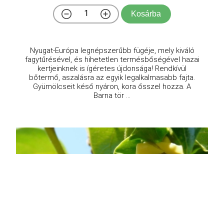
Kosárba
Nyugat-Európa legnépszerűbb fügéje, mely kiváló
fagytűrésével, és hihetetlen termésbőségével hazai
kertjeinknek is ígéretes újdonsága! Rendkívül
bőtermő, aszalásra az egyik legalkalmasabb fajta.
Gyümölcseit késő nyáron, kora ősszel hozza. A
Barna tör ...