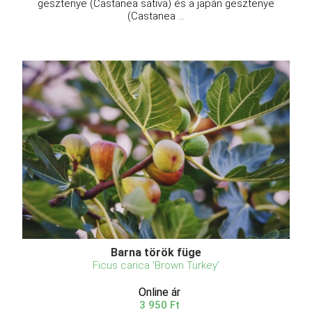
gesztenye (Castanea sativa) és a japán gesztenye
(Castanea ...
Barna török füge
Ficus carica 'Brown Turkey'
Online ár
3 950 Ft