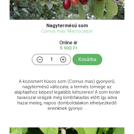
Nagytermésű som
Cornus mas 'Macrocarpa'
Online ár
9 900 Ft
Kosárba
A közismert húsos som (Cornus mas) gyönyörű,
nagytermésű változata, a termés tömege az
alapfajéhoz képest legalább kétszeres! A som korán
tavasszal virágzik még lombfakadás előtt így adva
hazai meleg, napos domboldalakon elhelyezkedő
ereinknek gyönyö ...