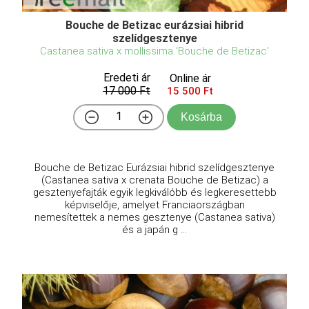
Bouche de Betizac eurázsiai hibrid
szelídgesztenye
Castanea sativa x mollissima 'Bouche de Betizac'
Eredeti ár
Online ár
17 000 Ft
15 500 Ft
Kosárba
Bouche de Betizac Eurázsiai hibrid szelídgesztenye
(Castanea sativa x crenata Bouche de Betizac) a
gesztenyefajták egyik legkiválóbb és legkeresettebb
képviselője, amelyet Franciaországban
nemesítettek a nemes gesztenye (Castanea sativa)
és a japán g ...