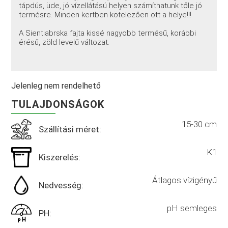
tápdús, üde, jó vízellátású helyen számíthatunk tőle jó
termésre. Minden kertben kötelezően ott a helye!!!
A Sientiabrska fajta kissé nagyobb termésű, korábbi
érésű, zöld levelű változat.
Jelenleg nem rendelhető
TULAJDONSÁGOK
15-30 cm
Szállítási méret:
K1
Kiszerelés:
Átlagos vízigényű
Nedvesség:
pH semleges
PH: