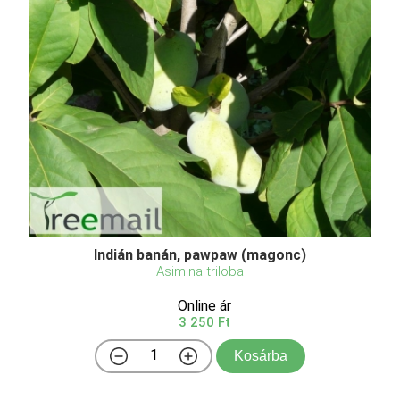
Indián banán, pawpaw (magonc)
Asimina triloba
Online ár
3 250 Ft
Kosárba