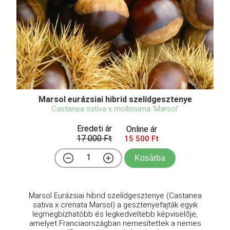
Marsol eurázsiai hibrid szelídgesztenye
Castanea sativa x mollissima 'Marsol'
Eredeti ár
Online ár
17 000 Ft
15 500 Ft
Kosárba
Marsol Eurázsiai hibrid szelídgesztenye (Castanea
sativa x crenata Marsol) a gesztenyefajták egyik
legmegbízhatóbb és legkedveltebb képviselője,
amelyet Franciaországban nemesítettek a nemes