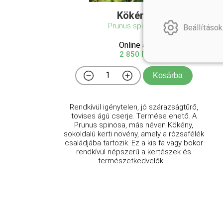
Kökény
Prunus spinosa
Beállítások
Online ár
2 850 Ft
Kosárba
Rendkívül igénytelen, jó szárazságtűrő,
tövises ágú cserje. Termése ehető. A
Prunus spinosa, más néven Kökény,
sokoldalú kerti növény, amely a rózsafélék
családjába tartozik. Ez a kis fa vagy bokor
rendkívül népszerű a kertészek és
természetkedvelők ...