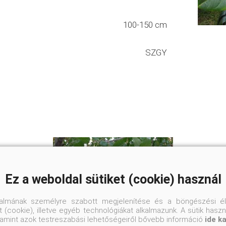
100-150 cm
SZGY
Ez a weboldal sütiket (cookie) használ
talmának személyre szabott megjelenítése és a böngészési él
 (cookie), illetve egyéb technológiákat alkalmazunk. A sütik hasz
valamint azok testreszabási lehetőségeiről bővebb információ
ide k