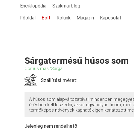
Enciklopédia
Szakmai blog
Főoldal
Bolt
Rólunk
Magazin
Kapcsolat
Sárgatermésű húsos som
Cornus mas 'Sárga'
Szállítási méret:
A húsos som alapváltozatával mindenben megegyezi
érésben kell leszedni, akkor ugyanolyan finom, mint a 
termőképes növények kaphatók igen korlátozott me
Jelenleg nem rendelhető