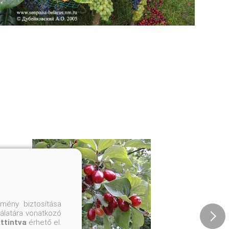
mény biztosítása
nálatára vonatkozó
attintva
érhető el.