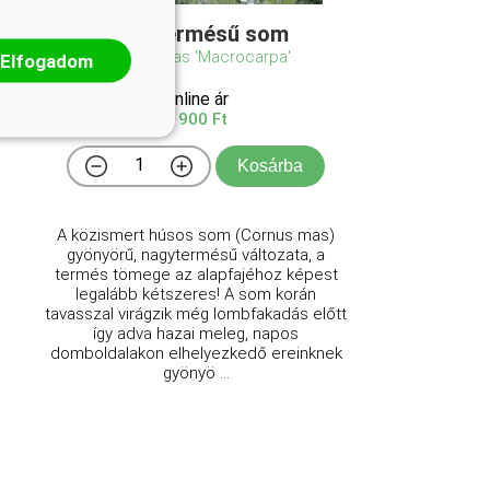
Nagytermésű som
Cornus mas 'Macrocarpa'
Elfogadom
Online ár
9 900 Ft
Kosárba
A közismert húsos som (Cornus mas)
gyönyörű, nagytermésű változata, a
termés tömege az alapfajéhoz képest
legalább kétszeres! A som korán
tavasszal virágzik még lombfakadás előtt
így adva hazai meleg, napos
domboldalakon elhelyezkedő ereinknek
gyönyö ...