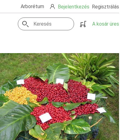
Arborétum
Bejelentkezés
Regisztrálás
A kosár üres