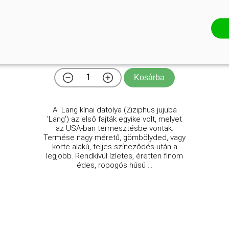
'Lang' kínai datolya
Ziziphus jujuba 'Lang'
Online ár
9 950 Ft
Kosárba
A Lang kínai datolya (Ziziphus jujuba
'Lang') az első fajták egyike volt, melyet
az USA-ban termesztésbe vontak.
Termése nagy méretű, gömbölyded, vagy
körte alakú, teljes színeződés után a
legjobb. Rendkívül ízletes, éretten finom
édes, ropogós húsú ...