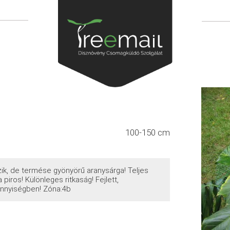
100-150 cm
k, de termése gyönyörű aranysárga! Teljes
piros! Különleges ritkaság! Fejlett,
nnyiségben! Zóna:4b