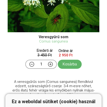
Veresgyűrű som
Cornus sanguinea
Eredeti ár
Online ár
3 450 Ft
2 950 Ft
Kosárba
A veresgyűrűs som (Cornus sanguinea) Rendkívül
edzett, szárazságtűrő cserje. 3-4 m-esre nőhet,
erős illatú fehér virágai kis ernyőkben nyílnak május-
júniusban. Lombozata ősszel liláspirosra
színeződik. Vesszői különösen télen
Ez a weboldal sütiket (cookie) használ
szembetűnőek, díszes bí ...