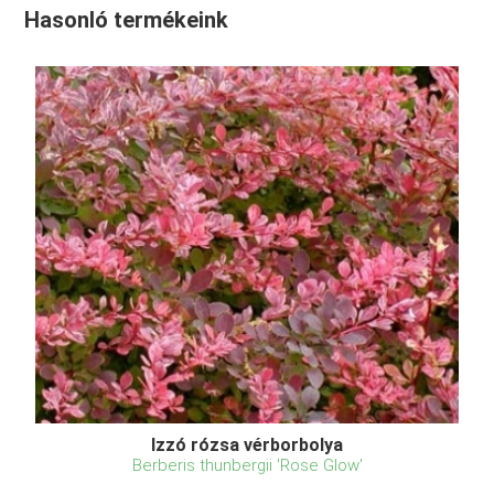
Hasonló termékeink
Izzó rózsa vérborbolya
Berberis thunbergii 'Rose Glow'