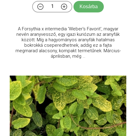
Kosárba
A Forsythia x intermedia 'Weber's Favorit', magyar
nevén aranyvessző, egy igazi kuriózum az aranyfák
között. Míg a hagyományos aranyfák hatalmas
bokrokká cseperedhetnek, addig ez a fajta
megmarad alacsony, kompakt termetűnek. Március-
áprilisban, még ...