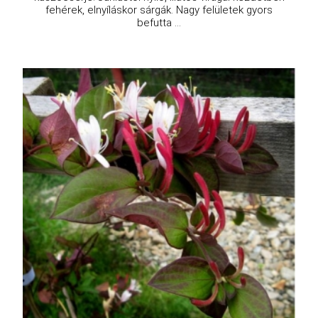
fehérek, elnyíláskor sárgák. Nagy felületek gyors
befutta ...