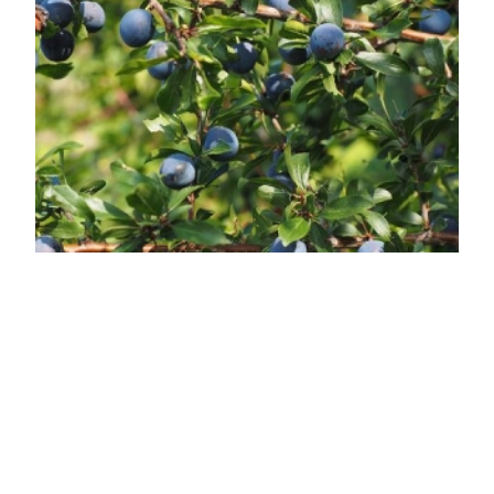
Kökény
Prunus spinosa
Online ár
2 850 Ft