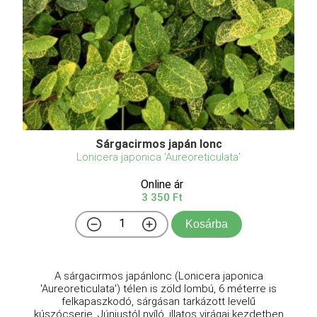
Sárgacirmos japán lonc
Lonicera japonica 'Aureoreticulata'
Online ár
3 350 Ft
Kosárba
A sárgacirmos japánlonc (Lonicera japonica
'Aureoreticulata') télen is zöld lombú, 6 méterre is
felkapaszkodó, sárgásan tarkázott levelű
kúszócserje. Júniustól nyíló, illatos virágai kezdetben