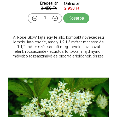
Eredeti ár
Online ár
3 450 Ft
2 950 Ft
Kosárba
A 'Rose Glow' fajta egy felálló, kompakt növekedésű
lombhullató cserje, amely 1,2-1,5 méter magasra és
1-1,2 méter szélesre nő meg. Levelei tavasszal
élénk rózsaszínűek ezüstös foltokkal, majd nyáron
mélyebb rózsaszínűvé és bíborrá érlelődnek, ősszel
...