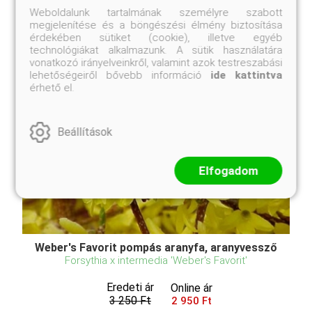
Weboldalunk tartalmának személyre szabott
megjelenítése és a böngészési élmény biztosítása
érdekében sütiket (cookie), illetve egyéb
technológiákat alkalmazunk. A sütik használatára
vonatkozó irányelveinkről, valamint azok testreszabási
lehetőségeiről bővebb információ
ide kattintva
érhető el.
Beállítások
Elfogadom
Weber's Favorit pompás aranyfa, aranyvessző
Forsythia x intermedia 'Weber's Favorit'
Eredeti ár
Online ár
3 250 Ft
2 950 Ft