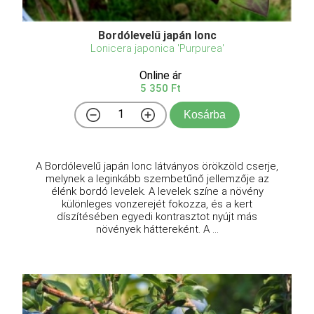
Bordólevelű japán lonc
Lonicera japonica 'Purpurea'
Online ár
5 350 Ft
Kosárba
A Bordólevelű japán lonc látványos örökzöld cserje,
melynek a leginkább szembetűnő jellemzője az
élénk bordó levelek. A levelek színe a növény
különleges vonzerejét fokozza, és a kert
díszítésében egyedi kontrasztot nyújt más
növények háttereként. A ...