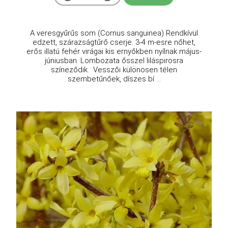
A veresgyűrűs som (Cornus sanguinea) Rendkívül
edzett, szárazságtűrő cserje. 3-4 m-esre nőhet,
erős illatú fehér virágai kis ernyőkben nyílnak május-
júniusban. Lombozata ősszel liláspirosra
színeződik. Vesszői különösen télen
szembetűnőek, díszes bí ...