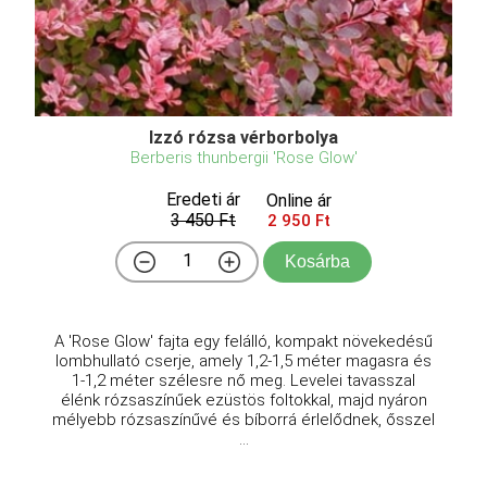
Izzó rózsa vérborbolya
Berberis thunbergii 'Rose Glow'
Eredeti ár
Online ár
3 450 Ft
2 950 Ft
Kosárba
A 'Rose Glow' fajta egy felálló, kompakt növekedésű
lombhullató cserje, amely 1,2-1,5 méter magasra és
1-1,2 méter szélesre nő meg. Levelei tavasszal
élénk rózsaszínűek ezüstös foltokkal, majd nyáron
mélyebb rózsaszínűvé és bíborrá érlelődnek, ősszel
...