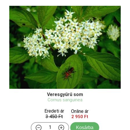
Veresgyűrű som
Cornus sanguinea
Eredeti ár
Online ár
3 450 Ft
2 950 Ft
Kosárba