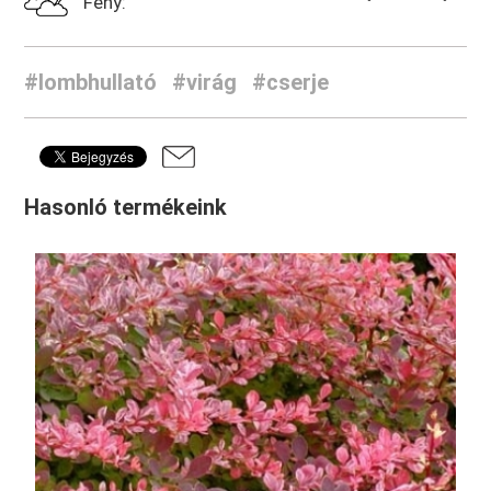
Fény:
#lombhullató
#virág
#cserje
Hasonló termékeink