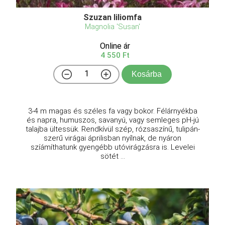
Szuzan liliomfa
Magnolia 'Susan'
Online ár
4 550 Ft
Kosárba
3-4 m magas és széles fa vagy bokor. Félárnyékba
és napra, humuszos, savanyú, vagy semleges pH-jú
talajba ültessük. Rendkívül szép, rózsaszínű, tulipán-
szerű virágai áprilisban nyílnak, de nyáron
szíámíthatunk gyengébb utóvirágzásra is. Levelei
sötét ...