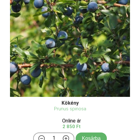
Kökény
Prunus spinosa
Online ár
2 850 Ft
Kosárba