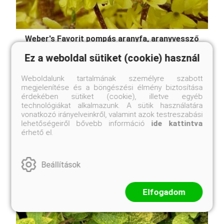
Weber's Favorit pompás aranyfa, aranyvessző
Forsythia x intermedia 'Weber's Favorit'
Ez a weboldal sütiket (cookie) használ
Eredeti ár
Online ár
3 250 Ft
2 950 Ft
Weboldalunk tartalmának személyre szabott
megjelenítése és a böngészési élmény biztosítása
Kosárba
érdekében sütiket (cookie), illetve egyéb
technológiákat alkalmazunk. A sütik használatára
vonatkozó irányelveinkről, valamint azok testreszabási
lehetőségeiről bővebb információ
ide kattintva
érhető el.
A Forsythia x intermedia 'Weber's Favorit', magyar
nevén aranyvessző, egy igazi kuriózum az aranyfák
között. Míg a hagyományos aranyfák hatalmas
bokrokká cseperedhetnek, addig ez a fajta
Beállítások
megmarad alacsony, kompakt termetűnek. Március-
áprilisban, még ...
Elfogadom