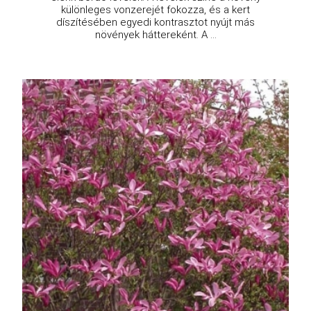
különleges vonzerejét fokozza, és a kert
díszítésében egyedi kontrasztot nyújt más
növények háttereként. A ...