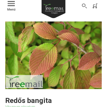
Menü
Redős bangita
Viburnum plicatum