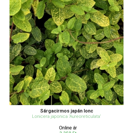
Sárgacirmos japán lonc
Lonicera japonica 'Aureoreticulata'
Online ár