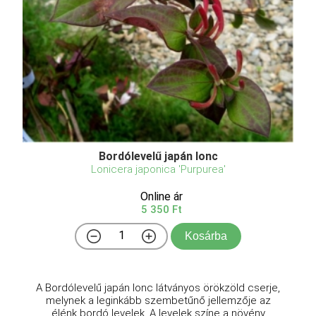
Bordólevelű japán lonc
Lonicera japonica 'Purpurea'
Online ár
5 350 Ft
Kosárba
A Bordólevelű japán lonc látványos örökzöld cserje,
melynek a leginkább szembetűnő jellemzője az
élénk bordó levelek. A levelek színe a növény