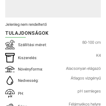
Jelenleg nem rendelhető
TULAJDONSÁGOK
80-100 cm
Szállítási méret:
K4
Kiszerelés:
Alacsonyan elágazó
Növényforma:
Átlagos vízigényű
Nedvesség:
pH semleges
PH:
Félárnyékos helyre