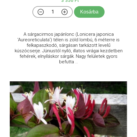
3 350 Ft
Kosárba
A sárgacirmos japánlonc (Lonicera japonica
'Aureoreticulata') télen is zöld lombú, 6 méterre is
felkapaszkodó, sárgásan tarkázott levelű
kúszócserje. Júniustól nyíló, illatos virágai kezdetben
fehérek, elnyíláskor sárgák. Nagy felületek gyors
befutta ...