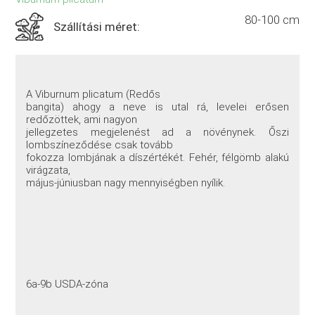
80-100 cm
Szállítási méret:
A Viburnum plicatum (Redős
bangita) ahogy a neve is utal rá, levelei erősen
redőzöttek, ami nagyon
jellegzetes megjelenést ad a növénynek. Őszi
lombszíneződése csak tovább
fokozza lombjának a díszértékét. Fehér, félgömb alakú
virágzata,
május-júniusban nagy mennyiségben nyílik.
6a-9b USDA-zóna