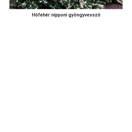
Hófehér nipponi gyöngyvessző
Spiraea nipponica 'Snowmound'
Online ár
2 450 Ft
Kosárba
Hófehér nipponi gyöngyvessző (Spiraea nipponica
'Snowmound') egy felfelé törő vesszőjű, 1-1,5
méteres cserje, lombozata enyhén kékes árnyalatú,
dús hófehér tavaszi virágzásával az egyik legszebb
gyöngyvessző, mely szoliternek, sövénynek
egyaránt reme ...