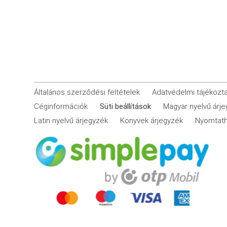
Általános szerződési feltételek
Adatvédelmi tájékozt
Céginformációk
Süti beállítások
Magyar nyelvű árj
Latin nyelvű árjegyzék
Könyvek árjegyzék
Nyomtath