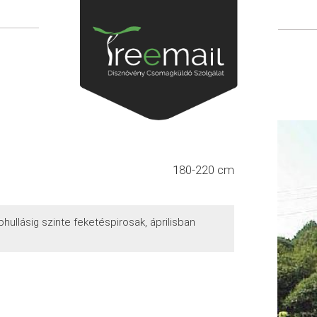
180-220 cm
bhullásig szinte feketéspirosak, áprilisban