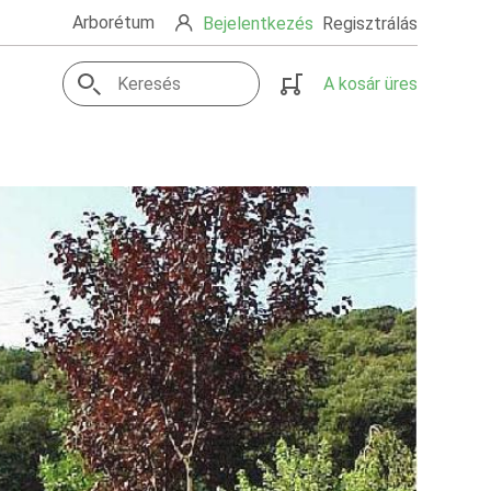
Arborétum
Bejelentkezés
Regisztrálás
A kosár üres