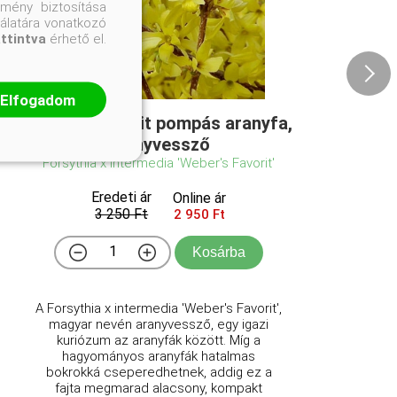
mény biztosítása
nálatára vonatkozó
attintva
érhető el.
Elfogadom
Weber's Favorit pompás aranyfa,
aranyvessző
Forsythia x intermedia 'Weber's Favorit'
Eredeti ár
Online ár
3 250 Ft
2 950 Ft
Kosárba
A Forsythia x intermedia 'Weber's Favorit',
magyar nevén aranyvessző, egy igazi
kuriózum az aranyfák között. Míg a
hagyományos aranyfák hatalmas
bokrokká cseperedhetnek, addig ez a
fajta megmarad alacsony, kompakt