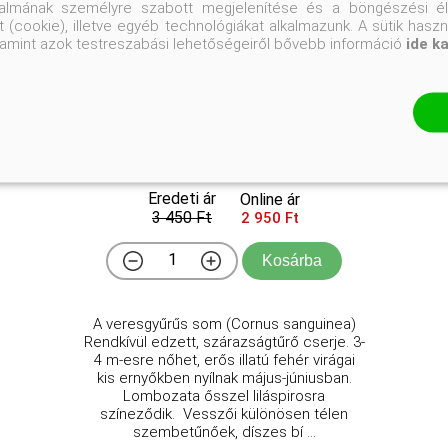
talmának személyre szabott megjelenítése és a böngészési él
 (cookie), illetve egyéb technológiákat alkalmazunk. A sütik hasz
valamint azok testreszabási lehetőségeiről bővebb információ
ide k
Veresgyűrű som
Cornus sanguinea
Eredeti ár
Online ár
3 450 Ft
2 950 Ft
Kosárba
A veresgyűrűs som (Cornus sanguinea)
Rendkívül edzett, szárazságtűrő cserje. 3-
4 m-esre nőhet, erős illatú fehér virágai
kis ernyőkben nyílnak május-júniusban.
Lombozata ősszel liláspirosra
színeződik. Vesszői különösen télen
szembetűnőek, díszes bí ...