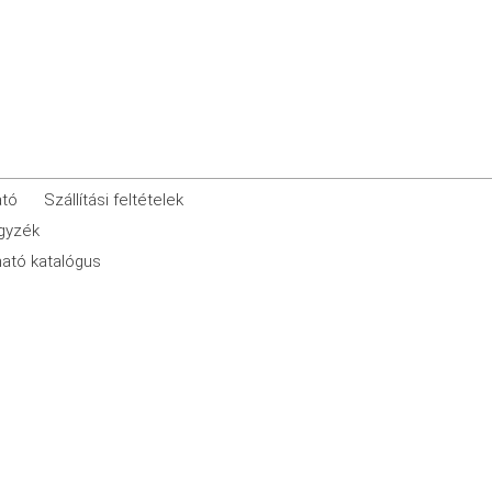
ató
Szállítási feltételek
egyzék
ató katalógus