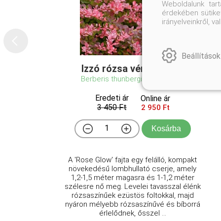
Weboldalunk tar
érdekében sütiket
irányelveinkről, 
Beállítások
Izzó rózsa vérborbolya
Berberis thunbergii 'Rose Glow'
Eredeti ár
Online ár
3 450 Ft
2 950 Ft
Kosárba
A 'Rose Glow' fajta egy felálló, kompakt
növekedésű lombhullató cserje, amely
1,2-1,5 méter magasra és 1-1,2 méter
szélesre nő meg. Levelei tavasszal élénk
rózsaszínűek ezüstös foltokkal, majd
nyáron mélyebb rózsaszínűvé és bíborrá
érlelődnek, ősszel ...