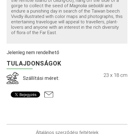
the remote island of Ullung-Do), hang off the side of a
gorge to collect the seed of
Magnolia sieboldii
and
endure a punishing day in search of the Taiwan beech.
Vividly illustrated with color maps and photographs, this
entertaining travelogue will appeal to travellers, plant-
lovers and anyone with an interest in the rich diversity
of flora of the Far East.
Jelenleg nem rendelhető
TULAJDONSÁGOK
23 x 18 cm
Szállítási méret:
Általános szerződési feltételek