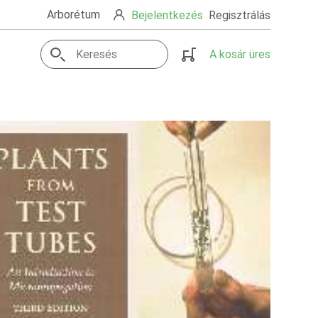
Arborétum
Bejelentkezés
Regisztrálás
A kosár üres