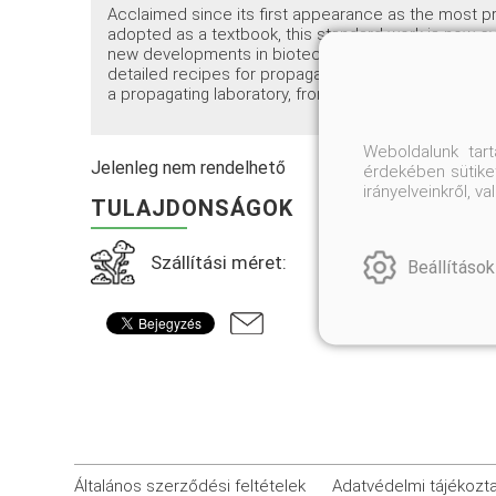
Acclaimed since its first appearance as the most pra
adopted as a textbook, this standard work is now e
new developments in biotechnology, such as genetic 
detailed recipes for propagating plants from more tha
a propagating laboratory, from a hobbyist's kitchen
Weboldalunk tar
Jelenleg nem rendelhető
érdekében sütiket
irányelveinkről, 
TULAJDONSÁGOK
Szállítási méret:
Beállítások
Általános szerződési feltételek
Adatvédelmi tájékozt