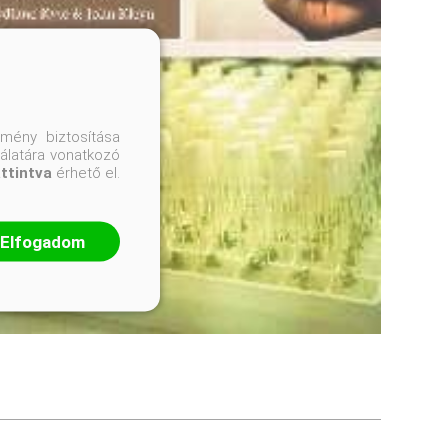
mény biztosítása
nálatára vonatkozó
attintva
érhető el.
Elfogadom