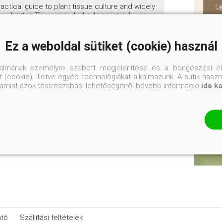
ctical guide to plant tissue culture and widely
ven better. This expanded edition introduces
engineering and cell culture. It provides
n 30 families. It explains clearly how to set up
 to an elaborate commercial enterprise.
Ez a weboldal sütiket (cookie) használ
talmának személyre szabott megjelenítése és a böngészési él
 (cookie), illetve egyéb technológiákat alkalmazunk. A sütik hasz
valamint azok testreszabási lehetőségeiről bővebb információ
ide k
26 x 18,5 cm
ató
Szállítási feltételek