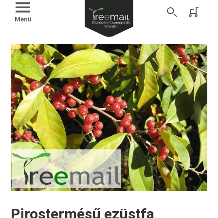
Menü
Pirostermésű ezüstfa