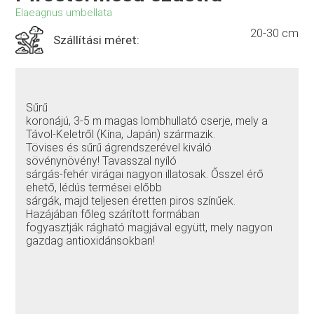
Elaeagnus umbellata
20-30 cm
Szállítási méret:
Sűrű
koronájú, 3-5 m magas lombhullató cserje, mely a
Távol-Keletről (Kína, Japán) származik.
Tövises és sűrű ágrendszerével kiváló
sövénynövény! Tavasszal nyíló
sárgás-fehér virágai nagyon illatosak. Ősszel érő
ehető, lédús termései előbb
sárgák, majd teljesen éretten piros színűek.
Hazájában főleg szárított formában
fogyasztják rágható magjával együtt, mely nagyon
gazdag antioxidánsokban!