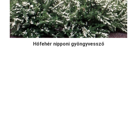
Hófehér nipponi gyöngyvessző
Spiraea nipponica 'Snowmound'
Online ár
2 450 Ft
Kosárba
Hófehér nipponi gyöngyvessző (Spiraea nipponica
'Snowmound') egy felfelé törő vesszőjű, 1-1,5
méteres cserje, lombozata enyhén kékes árnyalatú,
dús hófehér tavaszi virágzásával az egyik legszebb
gyöngyvessző, mely szoliternek, sövénynek
egyaránt reme ...