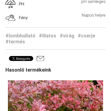
pH semleges
PH:
Napos helyre
Fény:
#lombhullató
#illatos
#virág
#cserje
#termés
Hasonló termékeink