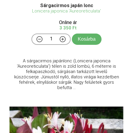
Sárgacirmos japán lonc
Lonicera japonica 'Aureoreticulata'
Online ár
3 350 Ft
Kosárba
A sárgacirmos japánlonc (Lonicera japonica
'Aureoreticulata') télen is zöld lombú, 6 méterre is
felkapaszkodó, sárgásan tarkázott levelű
kúszócserje. Júniustól nyíló, illatos virágai kezdetben
fehérek, elnyíláskor sárgák. Nagy felületek gyors
befutta ...