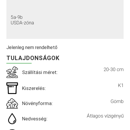
5a-9b
USDA-zóna
Jelenleg nem rendelhető
TULAJDONSÁGOK
20-30 cm
Szállítási méret:
K1
Kiszerelés:
Gömb
Növényforma:
Átlagos vízigényű
Nedvesség: