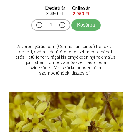
Eredeti ár
Online ár
3 450 Ft
2 950 Ft
Kosárba
A veresgyűrűs som (Cornus sanguinea) Rendkívül
edzett, szárazságtűrő cserje. 3-4 m-esre nőhet,
erős illatú fehér virágai kis ernyőkben nyílnak május-
júniusban. Lombozata ősszel liláspirosra
színeződik. Vesszői különösen télen
szembetűnőek, díszes bí ...