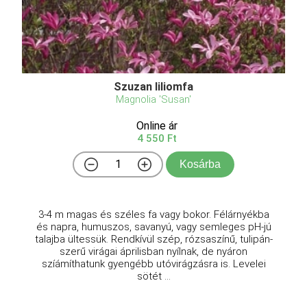
Szuzan liliomfa
Magnolia 'Susan'
Online ár
4 550 Ft
Kosárba
3-4 m magas és széles fa vagy bokor. Félárnyékba
és napra, humuszos, savanyú, vagy semleges pH-jú
talajba ültessük. Rendkívül szép, rózsaszínű, tulipán-
szerű virágai áprilisban nyílnak, de nyáron
szíámíthatunk gyengébb utóvirágzásra is. Levelei
sötét ...