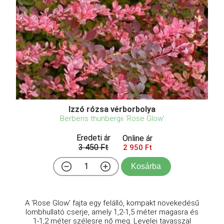
Izzó rózsa vérborbolya
Berberis thunbergii 'Rose Glow'
Eredeti ár
Online ár
3 450 Ft
2 950 Ft
Kosárba
A 'Rose Glow' fajta egy felálló, kompakt növekedésű
lombhullató cserje, amely 1,2-1,5 méter magasra és
1-1,2 méter szélesre nő meg. Levelei tavasszal