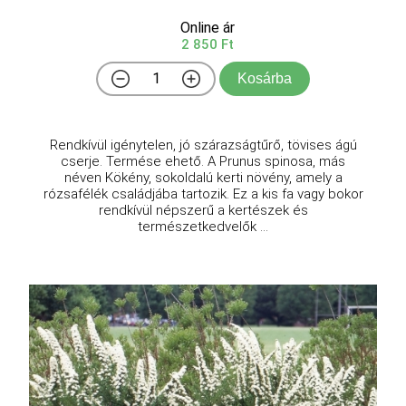
Online ár
2 850 Ft
Kosárba
Rendkívül igénytelen, jó szárazságtűrő, tövises ágú
cserje. Termése ehető. A Prunus spinosa, más
néven Kökény, sokoldalú kerti növény, amely a
rózsafélék családjába tartozik. Ez a kis fa vagy bokor
rendkívül népszerű a kertészek és
természetkedvelők ...