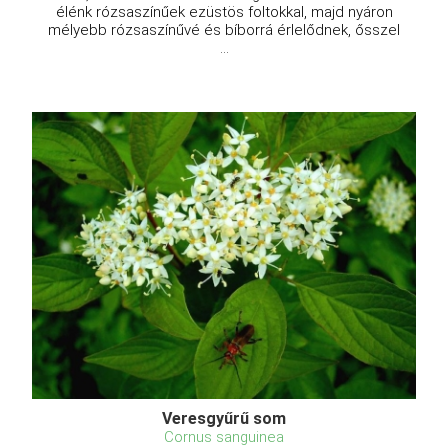
élénk rózsaszínűek ezüstös foltokkal, majd nyáron
mélyebb rózsaszínűvé és bíborrá érlelődnek, ősszel
...
Veresgyűrű som
Cornus sanguinea