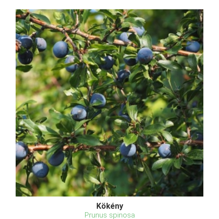
Kökény
Prunus spinosa