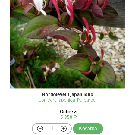
Bordólevelű japán lonc
Lonicera japonica 'Purpurea'
Online ár
5 350 Ft
Kosárba