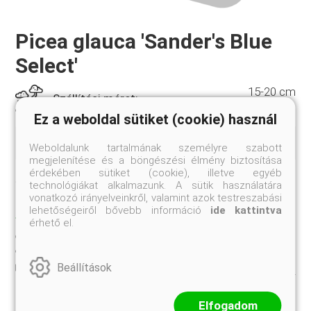
Picea glauca 'Sander's Blue
Select'
15-20 cm
Szállítási méret:
Ez a weboldal sütiket (cookie) használ
Tömött kúp alakú, nagyon szép kék színű fajta.
Weboldalunk tartalmának személyre szabott
megjelenítése és a böngészési élmény biztosítása
érdekében sütiket (cookie), illetve egyéb
Jelenleg nem rendelhető
technológiákat alkalmazunk. A sütik használatára
vonatkozó irányelveinkről, valamint azok testreszabási
TULAJDONSÁGOK
lehetőségeiről bővebb információ
ide kattintva
érhető el.
15-20 cm
Szállítási méret:
Beállítások
K2
Kiszerelés:
Elfogadom