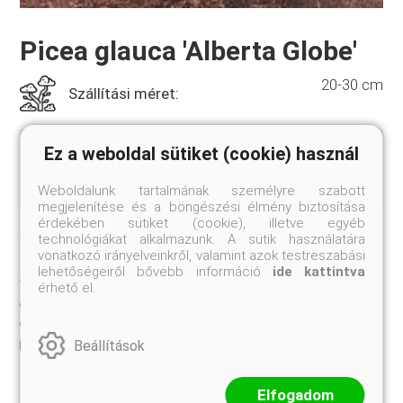
Picea glauca 'Alberta Globe'
20-30 cm
Szállítási méret:
A cukorsüvegfenyő törpe gömb alakú változata,
Ez a weboldal sütiket (cookie) használ
kifejletten sem több 50 cm-nél! Igazi törpe
különlegesség.
Weboldalunk tartalmának személyre szabott
megjelenítése és a böngészési élmény biztosítása
érdekében sütiket (cookie), illetve egyéb
Jelenleg nem rendelhető
technológiákat alkalmazunk. A sütik használatára
vonatkozó irányelveinkről, valamint azok testreszabási
TULAJDONSÁGOK
lehetőségeiről bővebb információ
ide kattintva
érhető el.
20-30 cm
Szállítási méret:
Beállítások
K3
Kiszerelés:
Elfogadom