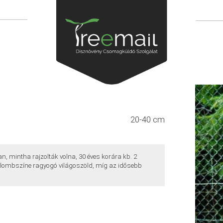
20-40 cm
n, mintha rajzolták volna, 30 éves korára kb. 2
k lombszíne ragyogó világoszöld, míg az idősebb