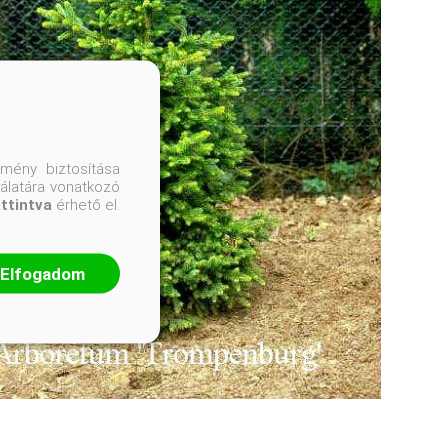
mény biztosítása
nálatára vonatkozó
attintva
érhető el.
Elfogadom