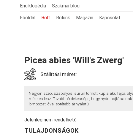
Enciklopédia
Szakmai blog
Főoldal
Bolt
Rólunk
Magazin
Kapcsolat
Picea abies 'Will's Zwerg'
Szállítási méret:
Nagyon szép, szabályos, sűrűn tömött kúp alakú fajta, olya
méteres lesz. További érdekessége, hogy nyári hajtásaina
lombozat jóval sötétebb árnyalatú.
Jelenleg nem rendelhető
TULAJDONSÁGOK