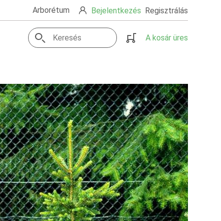
Arborétum
Bejelentkezés
Regisztrálás
A kosár üres