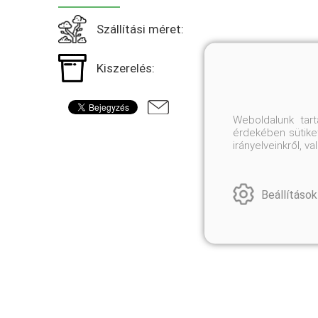
Szállítási méret:
Kiszerelés:
Weboldalunk tar
érdekében sütiket
irányelveinkről, 
Beállítások