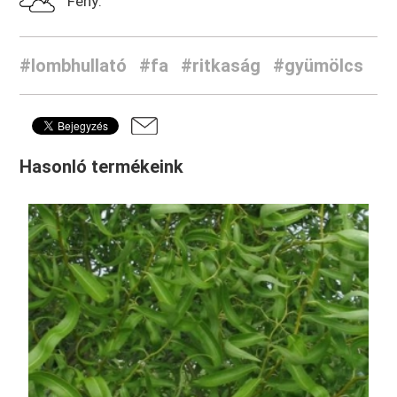
Fény:
#lombhullató
#fa
#ritkaság
#gyümölcs
Hasonló termékeink