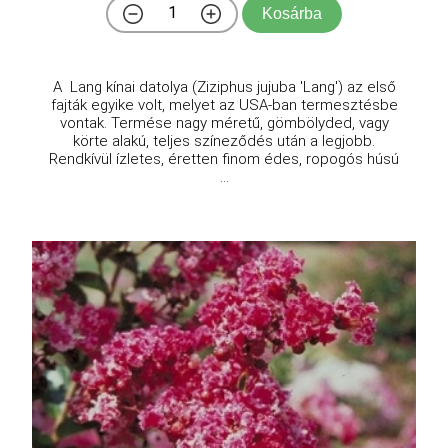
Kosárba
A Lang kínai datolya (Ziziphus jujuba 'Lang') az első
fajták egyike volt, melyet az USA-ban termesztésbe
vontak. Termése nagy méretű, gömbölyded, vagy
körte alakú, teljes színeződés után a legjobb.
Rendkívül ízletes, éretten finom édes, ropogós húsú
...