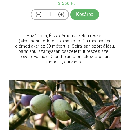
3 550 Ft
Kosárba
Hazájában, Észak-Amerika keleti részén
(Massachusetts és Texas között) a magassága
elérheti akár az 50 métert is. Spirálisan szórt állású,
páratlanul szárnyasan összetett, fűrészes szélű
levelei vannak. Csonthéjasra emlékeztető zárt
kupacsú, durván b ...