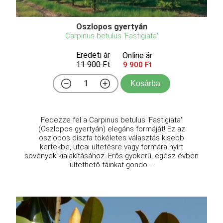
Oszlopos gyertyán
Carpinus betulus 'Fastigiata'
Eredeti ár
Online ár
11 900 Ft
9 900 Ft
Kosárba
Fedezze fel a Carpinus betulus 'Fastigiata'
(Oszlopos gyertyán) elegáns formáját! Ez az
oszlopos díszfa tökéletes választás kisebb
kertekbe, utcai ültetésre vagy formára nyírt
sövények kialakításához. Erős gyökerű, egész évben
ültethető fáinkat gondo ...