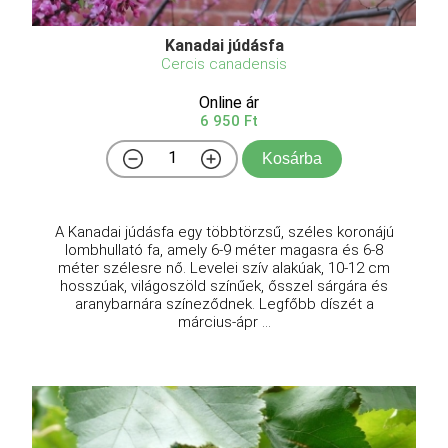
Kanadai júdásfa
Cercis canadensis
Online ár
6 950 Ft
Kosárba
A Kanadai júdásfa egy többtörzsű, széles koronájú
lombhullató fa, amely 6-9 méter magasra és 6-8
méter szélesre nő. Levelei szív alakúak, 10-12 cm
hosszúak, világoszöld színűek, ősszel sárgára és
aranybarnára színeződnek. Legfőbb díszét a
március-ápr ...