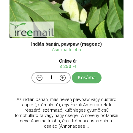
Indián banán, pawpaw (magonc)
Asimina triloba
Online ár
3 250 Ft
Kosárba
Az indián banán, más néven pawpaw vagy custard
apple („krémalma”), egy Észak-Amerika keleti
részéről származó, különleges gyümölcsű
lombhullató fa vagy nagy cserje . A növény botanikai
neve Asimina triloba, és a trópusi custardalma-
család (Annonaceae ...