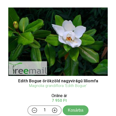
Edith Bogue örökzöld nagyvirágú liliomfa
Magnolia grandiflora 'Edith Bogue'
Online ár
7 950 Ft
Kosárba