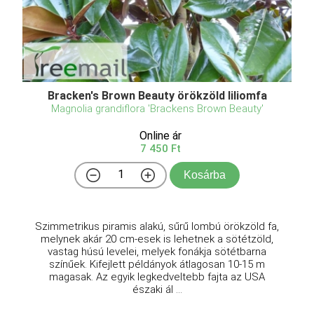
Bracken's Brown Beauty örökzöld liliomfa
Magnolia grandiflora 'Brackens Brown Beauty'
Online ár
7 450 Ft
Kosárba
Szimmetrikus piramis alakú, sűrű lombú örökzöld fa,
melynek akár 20 cm-esek is lehetnek a sötétzöld,
vastag húsú levelei, melyek fonákja sötétbarna
színűek. Kifejlett példányok átlagosan 10-15 m
magasak. Az egyik legkedveltebb fajta az USA
északi ál ...