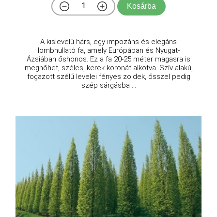
Kosárba
A kislevelű hárs, egy impozáns és elegáns
lombhullató fa, amely Európában és Nyugat-
Ázsiában őshonos. Ez a fa 20-25 méter magasra is
megnőhet, széles, kerek koronát alkotva. Szív alakú,
fogazott szélű levelei fényes zöldek, ősszel pedig
szép sárgásba ...