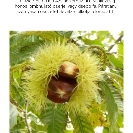
félszigeten és Kis-Ázsián keresztül a Kaukázusig
honos lombhullató cserje, vagy kisebb fa. Páratlanul,
szárnyasan összetett levélzet alkotja a lombját. I ...