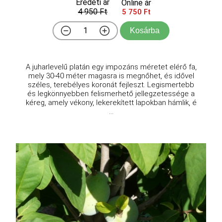
Eredeti ár
Online ár
4 950 Ft
5 750 Ft
Kosárba
A juharlevelű platán egy impozáns méretet elérő fa,
mely 30-40 méter magasra is megnőhet, és idővel
széles, terebélyes koronát fejleszt. Legismertebb
és legkönnyebben felismerhető jellegzetessége a
kéreg, amely vékony, lekerekített lapokban hámlik, é
...