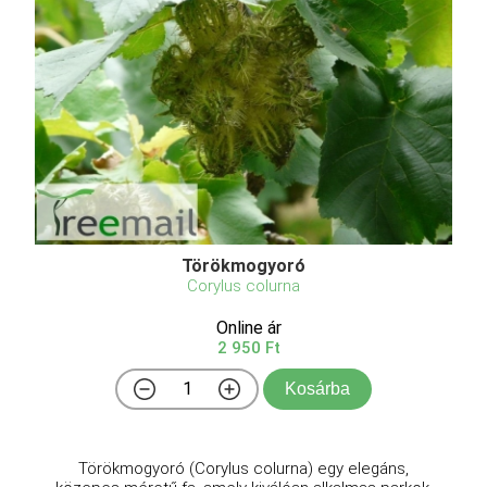
Törökmogyoró
Corylus colurna
Online ár
2 950 Ft
Kosárba
Törökmogyoró (Corylus colurna) egy elegáns,