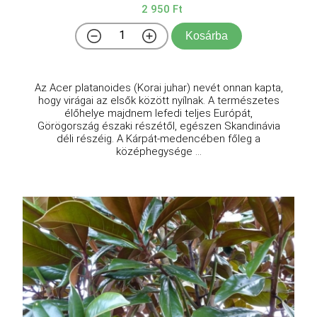
2 950 Ft
Kosárba
Az Acer platanoides (Korai juhar) nevét onnan kapta,
hogy virágai az elsők között nyílnak. A természetes
élőhelye majdnem lefedi teljes Európát,
Görögország északi részétől, egészen Skandinávia
déli részéig. A Kárpát-medencében főleg a
középhegysége ...