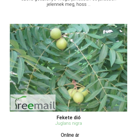
jelennek meg, hoss ...
Fekete dió
Juglans nigra
Online ár