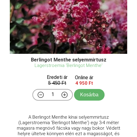
Berlingot Menthe selyemmirtusz
Lagerstroemia 'Berlingot Menthe'
Eredeti ár
Online ár
5 450 Ft
4 950 Ft
Kosárba
A Berlingot Menthe kínai selyemmirtusz
(Lagerstroemia 'Berlingot Menthe') egy 3-4 méter
magasra megnövő fácska vagy nagy bokor. Védett
helyre ültetve könnyen eléri ezt a magasságot, és