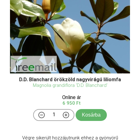
D.D. Blanchard örökzöld nagyvirágú liliomfa
Magnolia grandiflora 'D.D. Blanchard'
Online ár
6 950 Ft
Kosárba
Végre sikerült hozzájutnunk ehhez a gyönyörű