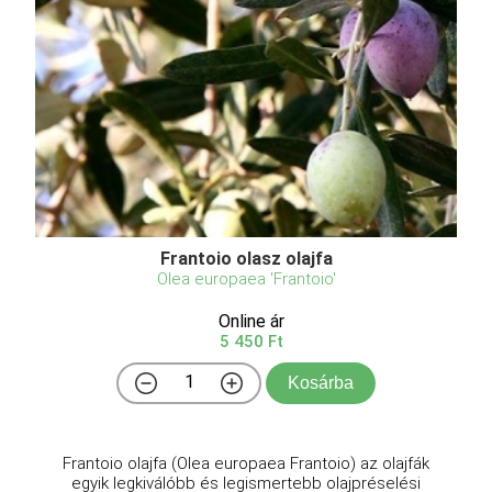
Frantoio olasz olajfa
Olea europaea 'Frantoio'
Online ár
5 450 Ft
Kosárba
Frantoio olajfa (Olea europaea Frantoio) az olajfák
egyik legkiválóbb és legismertebb olajpréselési