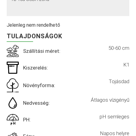
Jelenleg nem rendelhető
TULAJDONSÁGOK
50-60 cm
Szállítási méret:
K1
Kiszerelés:
Tojásdad
Növényforma:
Átlagos vízigényű
Nedvesség:
pH semleges
PH:
Napos helyre