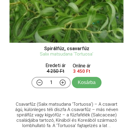
Spirálfűz, csavarfűz
Salix matsudana 'Tortuosa'
Eredeti ár
Online ár
4 250 Ft
3 450 Ft
Kosárba
Csavarfűz (Salix matsudana 'Tortuosa') – A csavart
ágú, különleges téli díszfa A csavarfűz – más néven
spirálfűz vagy kígyófűz – a fűzfafélék (Salicaceae)
családjába tartozó, Kínából és Koreából származó
lombhullató fa. A 'Tortuosa' fajtajelzés a lat ...