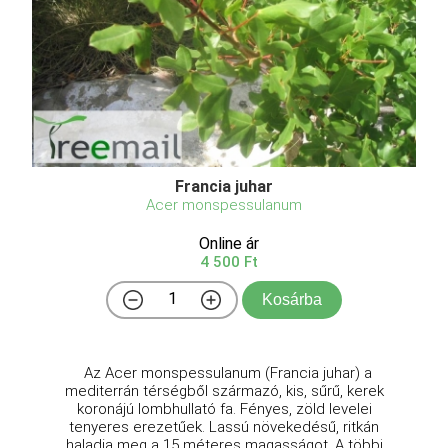
Francia juhar
Acer monspessulanum
Online ár
4 500 Ft
Kosárba
Az Acer monspessulanum (Francia juhar) a
mediterrán térségből származó, kis, sűrű, kerek
koronájú lombhullató fa. Fényes, zöld levelei
tenyeres erezetűek. Lassú növekedésű, ritkán
haladja meg a 15 méteres magasságot. A többi