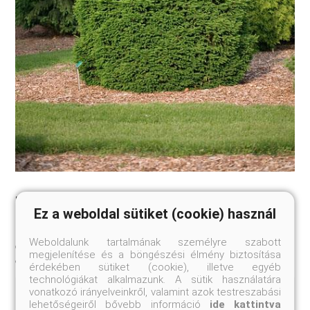
'Parviformis' törpeluc
Ez a weboldal sütiket (cookie) használ
Picea abies 'Parviformis'
Weboldalunk tartalmának személyre szabott
20-25 cm
Szállítási méret:
megjelenítése és a böngészési élmény biztosítása
érdekében sütiket (cookie), illetve egyéb
technológiákat alkalmazunk. A sütik használatára
vonatkozó irányelveinkről, valamint azok testreszabási
Kis termetű (2,5 méter), lassú növekedésű, széles kúp
lehetőségeiről bővebb információ
ide kattintva
alakú lucfajta. Hajtásai vékonyak, finomak, tűlevelei