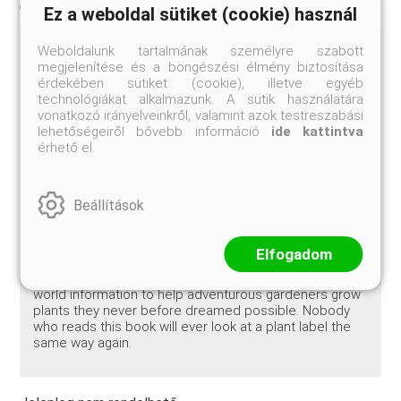
Ez a weboldal sütiket (cookie) használ
Weboldalunk tartalmának személyre szabott
Kemény kötés, 308 oldal, 78 színes kép, 31 fekete-
megjelenítése és a böngészési élmény biztosítása
fehér kép, 2 táblázat, 1 térkép.
érdekében sütiket (cookie), illetve egyéb
technológiákat alkalmazunk. A sütik használatára
vonatkozó irányelveinkről, valamint azok testreszabási
lehetőségeiről bővebb információ
ide kattintva
Palms that grow in Canada? Bananas that overwinter in
érhető el.
Michigan? How about southern crape myrtles that
flower in Birmingham, England, instead of Birmingham,
Alabama? Although the voice of authority — and
nursery labels — might say, 'You can't grow those
Beállítások
plants here,' author Dave Francko has a different
message for gardeners: 'Plants can't read the
information on their tags.' Laced with humorous
Elfogadom
anecdotes and based on years of first-hand
observations and research, this book provides real-
world information to help adventurous gardeners grow
plants they never before dreamed possible. Nobody
who reads this book will ever look at a plant label the
same way again.