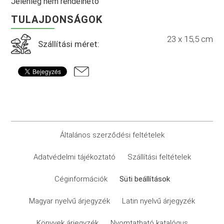
Jelenleg nem rendelhető
TULAJDONSÁGOK
23 x 15,5 cm
Szállítási méret:
Általános szerződési feltételek
Adatvédelmi tájékoztató
Szállítási feltételek
Céginformációk
Süti beállítások
Magyar nyelvű árjegyzék
Latin nyelvű árjegyzék
Könyvek árjegyzék
Nyomtatható katalógus