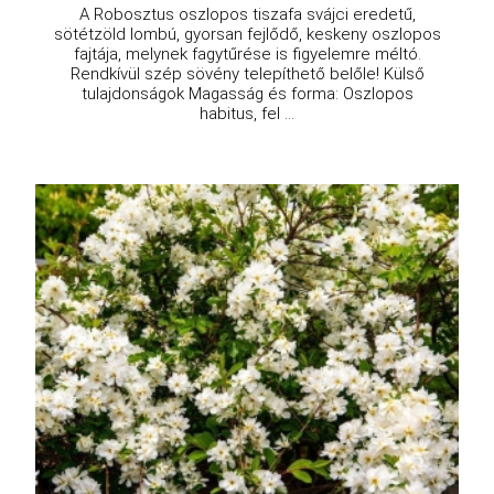
A Robosztus oszlopos tiszafa svájci eredetű,
sötétzöld lombú, gyorsan fejlődő, keskeny oszlopos
fajtája, melynek fagytűrése is figyelemre méltó.
Rendkívül szép sövény telepíthető belőle! Külső
tulajdonságok Magasság és forma: Oszlopos
habitus, fel ...