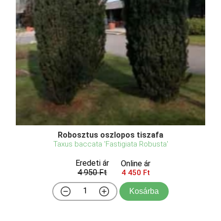
Robosztus oszlopos tiszafa
Taxus baccata 'Fastigiata Robusta'
Eredeti ár
Online ár
4 950 Ft
4 450 Ft
Kosárba