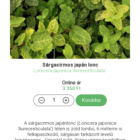
Sárgacirmos japán lonc
Lonicera japonica 'Aureoreticulata'
Online ár
3 350 Ft
Kosárba
A sárgacirmos japánlonc (Lonicera japonica
'Aureoreticulata') télen is zöld lombú, 6 méterre is
felkapaszkodó, sárgásan tarkázott levelű