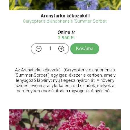
Aranytarka kékszakáll
Caryopteris clandonensis 'Summer Sorbet'
Online ár
2 950 Ft
Kosárba
Az Aranytarka kékszakáll (Caryopteris clandonensis
'Summer Sorbet') egy igazi ékszer a kertben, amely
lenyűgöző látványt nyújt egész nyáron át. A növény
színes levelei aranytarka és zöld színűek, melyek a
napfényben csodálatosan ragyognak. A nyári hó ...