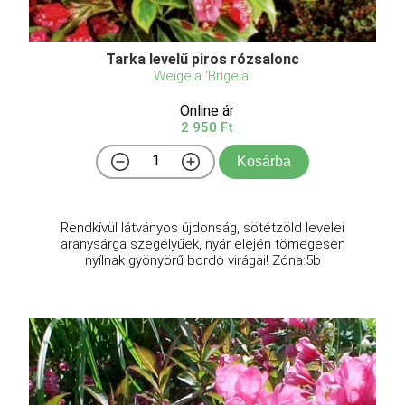
Tarka levelű piros rózsalonc
Weigela 'Brigela'
Online ár
2 950 Ft
Kosárba
Rendkívül látványos újdonság, sötétzöld levelei
aranysárga szegélyűek, nyár elején tömegesen
nyílnak gyönyörű bordó virágai! Zóna:5b