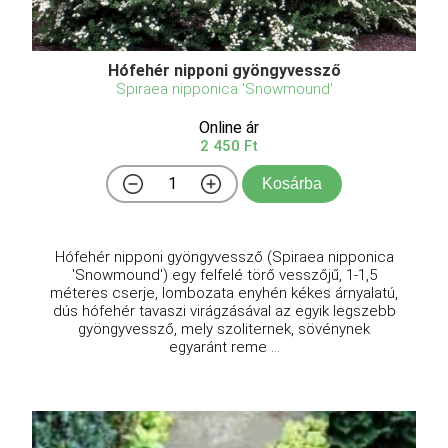
Hófehér nipponi gyöngyvessző
Spiraea nipponica 'Snowmound'
Online ár
2 450 Ft
Kosárba
Hófehér nipponi gyöngyvessző (Spiraea nipponica
'Snowmound') egy felfelé törő vesszőjű, 1-1,5
méteres cserje, lombozata enyhén kékes árnyalatú,
dús hófehér tavaszi virágzásával az egyik legszebb
gyöngyvessző, mely szoliternek, sövénynek
egyaránt reme ...