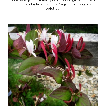
kúszócserje. Júniustól nyíló, illatos virágai kezdetben
fehérek, elnyíláskor sárgák. Nagy felületek gyors
befutta ...