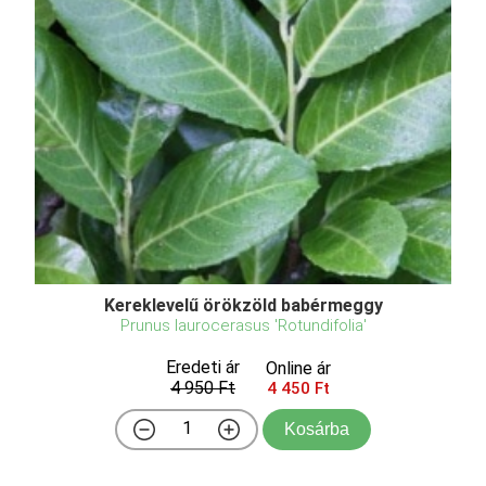
Kereklevelű örökzöld babérmeggy
Prunus laurocerasus 'Rotundifolia'
Eredeti ár
Online ár
4 950 Ft
4 450 Ft
Kosárba