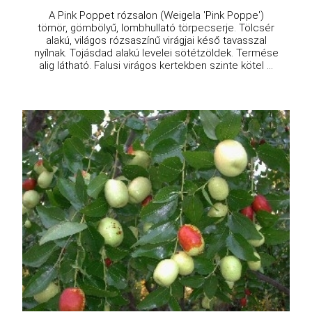
A Pink Poppet rózsalon (Weigela 'Pink Poppe')
tömör, gömbölyű, lombhullató törpecserje. Tölcsér
alakú, világos rózsaszínű virágjai késő tavasszal
nyílnak. Tojásdad alakú levelei sötétzöldek. Termése
alig látható. Falusi virágos kertekben szinte kötel ...