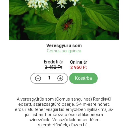
Veresgyűrű som
Cornus sanguinea
Eredeti ár
Online ár
3 450 Ft
2 950 Ft
Kosárba
A veresgyűrűs som (Cornus sanguinea) Rendkívül
edzett, szárazságtűrő cserje. 3-4 m-esre nőhet,
erős illatú fehér virágai kis ernyőkben nyílnak május-
júniusban. Lombozata ősszel liláspirosra
színeződik. Vesszői különösen télen
szembetűnőek, díszes bí ...