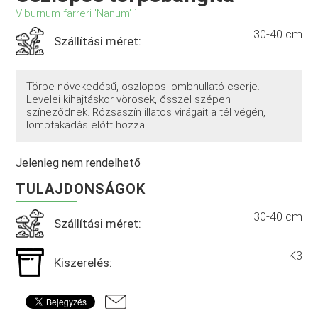
Viburnum farreri 'Nanum' ˙
30-40 cm
Szállítási méret:
Törpe növekedésű, oszlopos lombhullató cserje.
Levelei kihajtáskor vörösek, ősszel szépen
színeződnek. Rózsaszín illatos virágait a tél végén,
lombfakadás előtt hozza.
Jelenleg nem rendelhető
TULAJDONSÁGOK
30-40 cm
Szállítási méret:
K3
Kiszerelés: