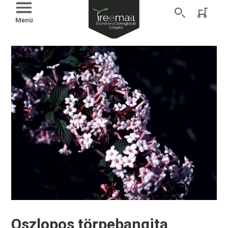
Menü
Oszlopos törpebangita