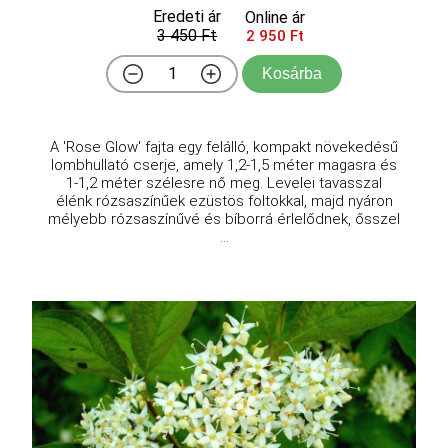
Eredeti ár
Online ár
3 450 Ft
2 950 Ft
Kosárba
A 'Rose Glow' fajta egy felálló, kompakt növekedésű
lombhullató cserje, amely 1,2-1,5 méter magasra és
1-1,2 méter szélesre nő meg. Levelei tavasszal
élénk rózsaszínűek ezüstös foltokkal, majd nyáron
mélyebb rózsaszínűvé és bíborrá érlelődnek, ősszel
...