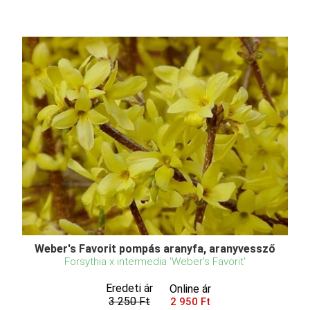
Weber's Favorit pompás aranyfa, aranyvessző
Forsythia x intermedia 'Weber's Favorit'
Eredeti ár
Online ár
3 250 Ft
2 950 Ft