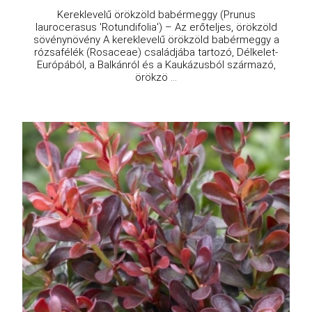
Kereklevelű örökzöld babérmeggy (Prunus
laurocerasus 'Rotundifolia') – Az erőteljes, örökzöld
sövénynövény A kereklevelű örökzöld babérmeggy a
rózsafélék (Rosaceae) családjába tartozó, Délkelet-
Európából, a Balkánról és a Kaukázusból származó,
örökzö ...