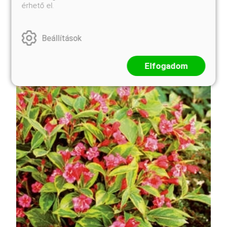
(illatos bangita) egyik legkedveltebb, legillatosabb
érhető el.
fajtája. Nevét a hajnali rózsaszínes fényről kapta,
utalva a virágok színváltozására. Kifejlett magassága
és szélessége is 1,5-2 méter, így kerekded, ...
Beállítások
Elfogadom