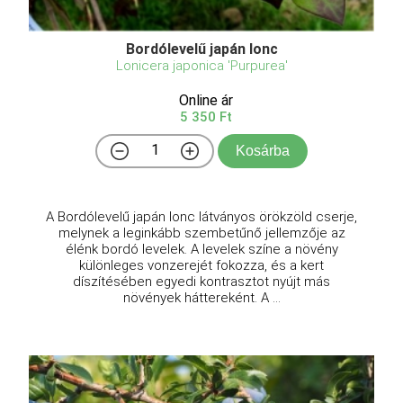
Bordólevelű japán lonc
Lonicera japonica 'Purpurea'
Online ár
5 350 Ft
Kosárba
A Bordólevelű japán lonc látványos örökzöld cserje,
melynek a leginkább szembetűnő jellemzője az
élénk bordó levelek. A levelek színe a növény
különleges vonzerejét fokozza, és a kert
díszítésében egyedi kontrasztot nyújt más
növények háttereként. A ...