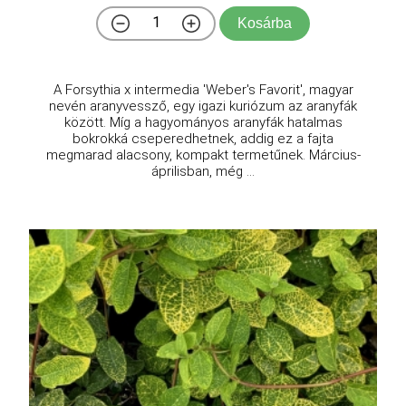
Kosárba
A Forsythia x intermedia 'Weber's Favorit', magyar
nevén aranyvessző, egy igazi kuriózum az aranyfák
között. Míg a hagyományos aranyfák hatalmas
bokrokká cseperedhetnek, addig ez a fajta
megmarad alacsony, kompakt termetűnek. Március-
áprilisban, még ...