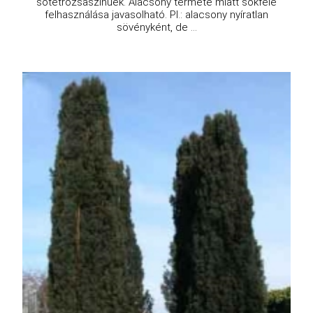
sötétrózsaszínűek. Alacsony termete miatt sokféle
felhasználása javasolható. Pl.: alacsony nyíratlan
sövényként, de ...