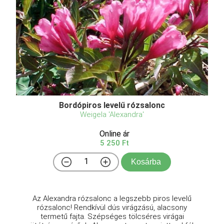
Bordópiros levelű rózsalonc
Weigela 'Alexandra'
Online ár
5 250 Ft
Kosárba
Az Alexandra rózsalonc a legszebb piros levelű
rózsalonc! Rendkívül dús virágzású, alacsony
termetű fajta. Szépséges tölcséres virágai