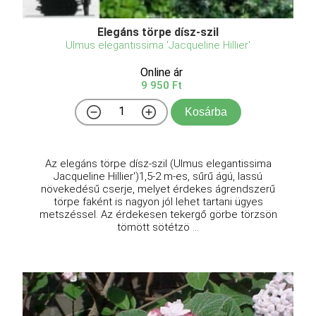
Elegáns törpe dísz-szil
Ulmus elegantissima 'Jacqueline Hillier'
Online ár
9 950 Ft
Kosárba
Az elegáns törpe dísz-szil (Ulmus elegantissima
Jacqueline Hillier')1,5-2 m-es, sűrű ágú, lassú
növekedésű cserje, melyet érdekes ágrendszerű
törpe faként is nagyon jól lehet tartani ügyes
metszéssel. Az érdekesen tekergő görbe törzsön
tömött sötétzö ...