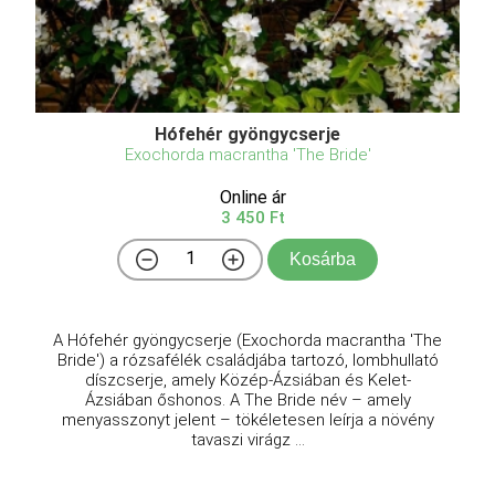
Hófehér gyöngycserje
Exochorda macrantha 'The Bride'
Online ár
3 450 Ft
Kosárba
A Hófehér gyöngycserje (Exochorda macrantha 'The
Bride') a rózsafélék családjába tartozó, lombhullató
díszcserje, amely Közép-Ázsiában és Kelet-
Ázsiában őshonos. A The Bride név – amely
menyasszonyt jelent – tökéletesen leírja a növény
tavaszi virágz ...