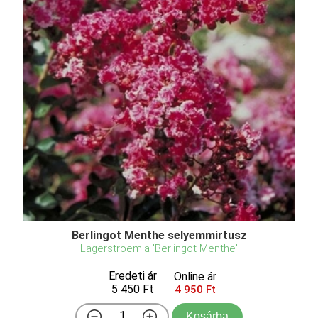
Berlingot Menthe selyemmirtusz
Lagerstroemia 'Berlingot Menthe'
Eredeti ár
Online ár
5 450 Ft
4 950 Ft
Kosárba