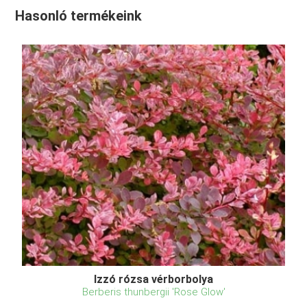
Hasonló termékeink
Izzó rózsa vérborbolya
Berberis thunbergii 'Rose Glow'