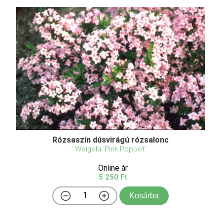
Rózsaszín dúsvirágú rózsalonc
Weigela 'Pink Poppet'
Online ár
5 250 Ft
Kosárba