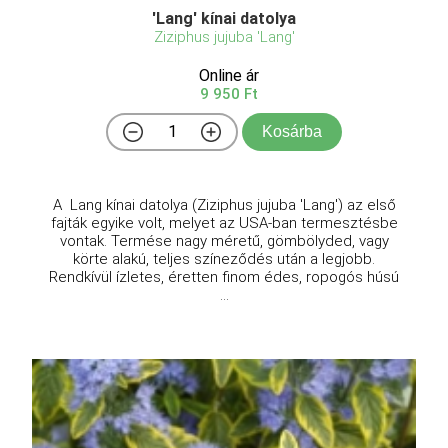
'Lang' kínai datolya
Ziziphus jujuba 'Lang'
Online ár
9 950 Ft
Kosárba
A Lang kínai datolya (Ziziphus jujuba 'Lang') az első
fajták egyike volt, melyet az USA-ban termesztésbe
vontak. Termése nagy méretű, gömbölyded, vagy
körte alakú, teljes színeződés után a legjobb.
Rendkívül ízletes, éretten finom édes, ropogós húsú
...