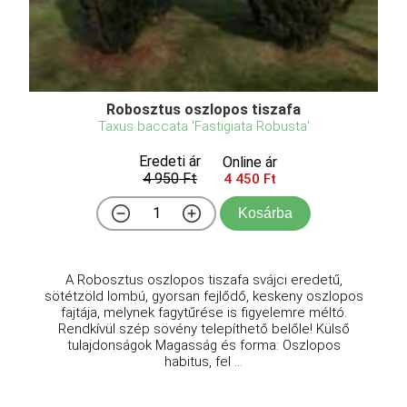
Robosztus oszlopos tiszafa
Taxus baccata 'Fastigiata Robusta'
Eredeti ár
Online ár
4 950 Ft
4 450 Ft
Kosárba
A Robosztus oszlopos tiszafa svájci eredetű,
sötétzöld lombú, gyorsan fejlődő, keskeny oszlopos
fajtája, melynek fagytűrése is figyelemre méltó.
Rendkívül szép sövény telepíthető belőle! Külső
tulajdonságok Magasság és forma: Oszlopos
habitus, fel ...