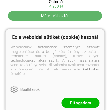
Online ár
4 250 Ft
Méret választás
A Juniperus virginiana 'Grey Owl', közismert nevén
Hamvaskék kúszó virginiai boróka, egy rendkívül
Ez a weboldal sütiket (cookie) használ
dekoratív és sokoldalúan felhasználható örökzöld
cserje. Ez a boróka alacsony, kúszó növekedésű, és
Weboldalunk tartalmának személyre szabott
jellegzetes hamvaskék tűleveleiről ismert, amelyek ...
megjelenítése és a böngészési élmény biztosítása
érdekében sütiket (cookie), illetve egyéb
technológiákat alkalmazunk. A sütik használatára
vonatkozó irányelveinkről, valamint azok testreszabási
lehetőségeiről bővebb információ
ide kattintva
érhető el.
Beállítások
Elfogadom