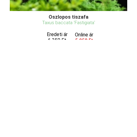
Oszlopos tiszafa
Taxus baccata 'Fastigiata'
Eredeti ár
Online ár
6 350 Ft
5 950 Ft
Méret választás
Középerősen növekedő, zárt oszlop alakú,
sötétzöld lombú fajta. A növény valamennyi része a
gyomorba jutva mérgező. Kivételt képez a termést
borító húsos-piros magburok, amely ehető. Kétlaki
növény: termést csak a nőpéldányok hoznak. A talaj
iránt ig ...