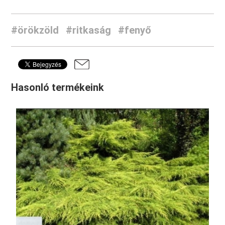
#örökzöld
#ritkaság
#fenyő
Hasonló termékeink