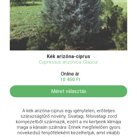
Kék arizóna-ciprus
Cupressus arizonica 'Glauca'
Online ár
10 450 Ft
Méret választás
A kék arizóna-ciprus egy igénytelen, erőteljes
szárazságtűrő növény. Sivatagi, félsivatagi zord
környezetből származik, ezért a mi kertjeink klímája
maga a kánaán számára. Ennek megfelelően gyors
növekedsű fenyőféleként kezelhetjük, amit inkább