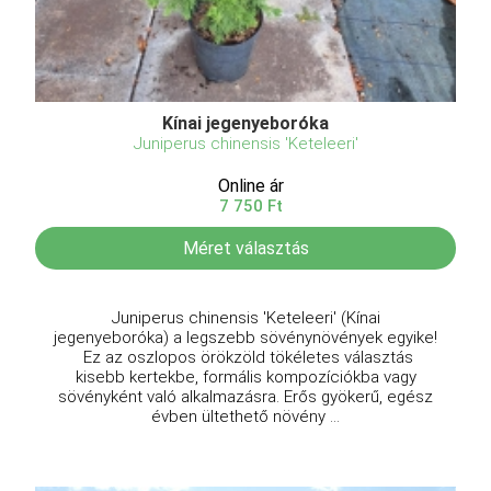
Kínai jegenyeboróka
Juniperus chinensis 'Keteleeri'
Online ár
7 750 Ft
Méret választás
Juniperus chinensis 'Keteleeri' (Kínai
jegenyeboróka) a legszebb sövénynövények egyike!
Ez az oszlopos örökzöld tökéletes választás
kisebb kertekbe, formális kompozíciókba vagy
sövényként való alkalmazásra. Erős gyökerű, egész
évben ültethető növény ...