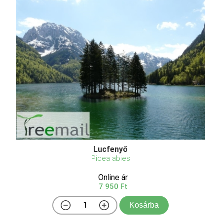
Lucfenyő
Picea abies
Online ár
7 950 Ft
Kosárba