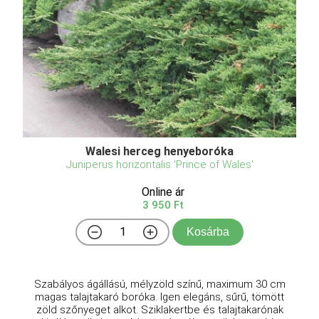
Walesi herceg henyeboróka
Juniperus horizontalis 'Prince of Wales'
Online ár
3 950 Ft
Kosárba
Szabályos ágállású, mélyzöld színű, maximum 30 cm
magas talajtakaró boróka. Igen elegáns, sűrű, tömött
zöld szőnyeget alkot. Sziklakertbe és talajtakarónak