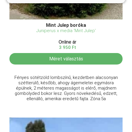
Mint Julep boróka
Juniperus x media 'Mint Julep'
Online ár
3 950 Ft
Méret választás
Fényes sötétzöld lombszínű, kezdetben alacsonyan
szétterülő, később, ahogy ágemeletei egymásra
épülnek, 2 méteres magasságot is elérő, majdnem
gömbölyded bokor lesz. Gyors növekedésű, edzett,
ellenálló, amerikai eredetű fajta. Zóna:5a