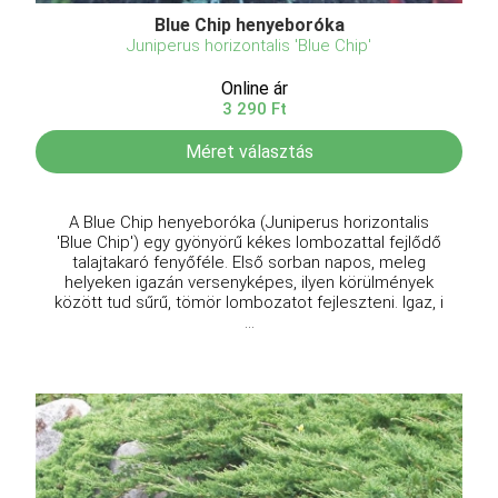
Blue Chip henyeboróka
Juniperus horizontalis 'Blue Chip'
Online ár
3 290 Ft
Méret választás
A Blue Chip henyeboróka (Juniperus horizontalis
'Blue Chip') egy gyönyörű kékes lombozattal fejlődő
talajtakaró fenyőféle. Első sorban napos, meleg
helyeken igazán versenyképes, ilyen körülmények
között tud sűrű, tömör lombozatot fejleszteni. Igaz, i
...