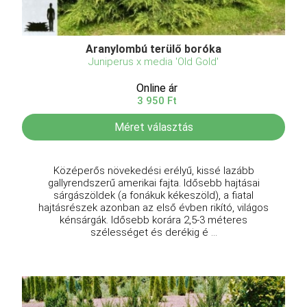
Aranylombú terülő boróka
Juniperus x media 'Old Gold'
Online ár
3 950 Ft
Méret választás
Középerős növekedési erélyű, kissé lazább
gallyrendszerű amerikai fajta. Idősebb hajtásai
sárgászöldek (a fonákuk kékeszöld), a fiatal
hajtásrészek azonban az első évben rikító, világos
kénsárgák. Idősebb korára 2,5-3 méteres
szélességet és derékig é ...