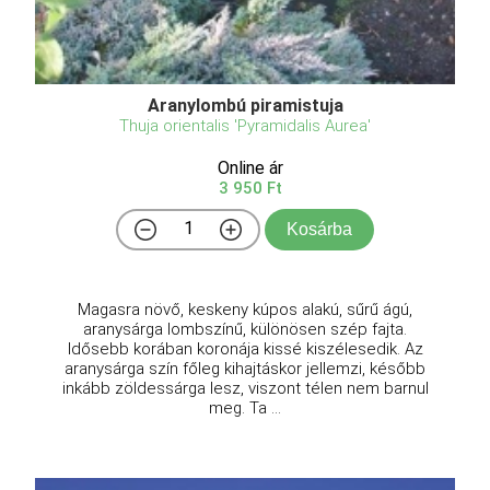
Aranylombú piramistuja
Thuja orientalis 'Pyramidalis Aurea'
Online ár
3 950 Ft
Kosárba
Magasra növő, keskeny kúpos alakú, sűrű ágú,
aranysárga lombszínű, különösen szép fajta.
Idősebb korában koronája kissé kiszélesedik. Az
aranysárga szín főleg kihajtáskor jellemzi, később
inkább zöldessárga lesz, viszont télen nem barnul
meg. Ta ...