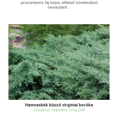
procumbens faj törpe, elfekvő növekedésű
nemesített ...
Hamvaskék kúszó virginiai boróka
Juniperus virginiana 'Grey Owl'