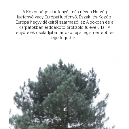
A Közönséges lucfenyő, más néven Norvég
lucfenyő vagy Európai lucfenyő, Észak- és Közép-
Európa hegyvidékeiről származó, az Alpokban és a
Kárpátokban erdőalkotó örökzöld tűlevelű fa . A
fenyőfélék családjába tartozó faj a legismertebb és
legelterjedte ...