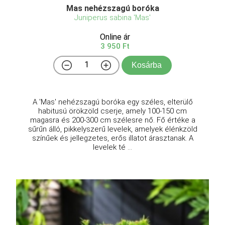
Mas nehézszagú boróka
Juniperus sabina 'Mas'
Online ár
3 950 Ft
Kosárba
A 'Mas' nehézszagú boróka egy széles, elterülő
habitusú örökzöld cserje, amely 100-150 cm
magasra és 200-300 cm szélesre nő. Fő értéke a
sűrűn álló, pikkelyszerű levelek, amelyek élénkzöld
színűek és jellegzetes, erős illatot árasztanak. A
levelek té ...