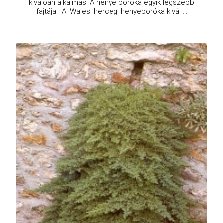
kiválóan alkalmas. A henye boróka egyik legszebb
fajtája! A 'Walesi herceg' henyeboróka kivál ...