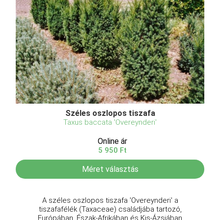
Széles oszlopos tiszafa
Taxus baccata 'Overeynderi'
Online ár
5 950 Ft
Méret választás
A széles oszlopos tiszafa 'Overeynderi' a
tiszafafélék (Taxaceae) családjába tartozó,
Európában, Észak-Afrikában és Kis-Ázsiában