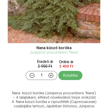
Nana kúszó boróka
Juniperus procumbens 'Nana'
Eredeti ár
Online ár
2 950 Ft
2 450 Ft
Kosárba
Nana kúszó boróka (Juniperus procumbens 'Nana')
– A talajtakaró, elfekvő növekedésű törpe örökzöld
A Nana kúszó boróka a ciprusfélék (Cupressaceae)
családjába tartozó, Japánban őshonos, Juniperus