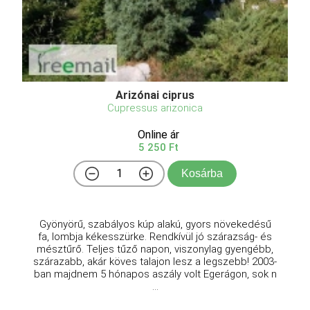
Arizónai ciprus
Cupressus arizonica
Online ár
5 250 Ft
Kosárba
Gyönyörű, szabályos kúp alakú, gyors növekedésű
fa, lombja kékesszürke. Rendkívül jó szárazság- és
mésztűrő. Teljes tűző napon, viszonylag gyengébb,
szárazabb, akár köves talajon lesz a legszebb! 2003-
ban majdnem 5 hónapos aszály volt Egerágon, sok n
...