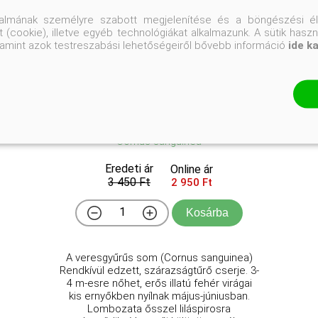
talmának személyre szabott megjelenítése és a böngészési él
 (cookie), illetve egyéb technológiákat alkalmazunk. A sütik hasz
valamint azok testreszabási lehetőségeiről bővebb információ
ide k
Veresgyűrű som
Cornus sanguinea
Eredeti ár
Online ár
3 450 Ft
2 950 Ft
Kosárba
A veresgyűrűs som (Cornus sanguinea)
Rendkívül edzett, szárazságtűrő cserje. 3-
4 m-esre nőhet, erős illatú fehér virágai
kis ernyőkben nyílnak május-júniusban.
Lombozata ősszel liláspirosra