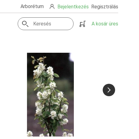
Arborétum
Bejelentkezés
Regisztrálás
A kosár üres