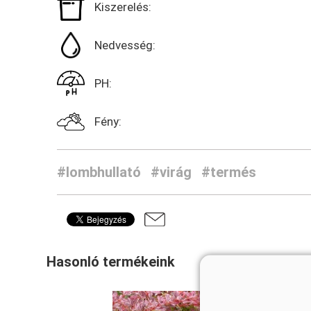
Kiszerelés:
Nedvesség:
PH:
Fény:
#lombhullató
#virág
#termés
Hasonló termékeink