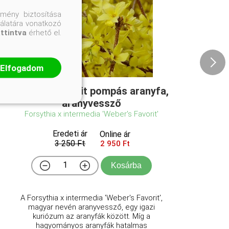
mény biztosítása
nálatára vonatkozó
attintva
érhető el.
Elfogadom
Weber's Favorit pompás aranyfa,
aranyvessző
Forsythia x intermedia 'Weber's Favorit'
Eredeti ár
Online ár
3 250 Ft
2 950 Ft
Kosárba
A Forsythia x intermedia 'Weber's Favorit',
magyar nevén aranyvessző, egy igazi
kuriózum az aranyfák között. Míg a
hagyományos aranyfák hatalmas