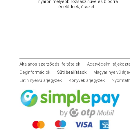
nyáron mélyebb rózsaszínűvé és bíborrá
érlelődnek, ősszel ...
Általános szerződési feltételek
Adatvédelmi tájékozt
Céginformációk
Süti beállítások
Magyar nyelvű árj
Latin nyelvű árjegyzék
Könyvek árjegyzék
Nyomtath