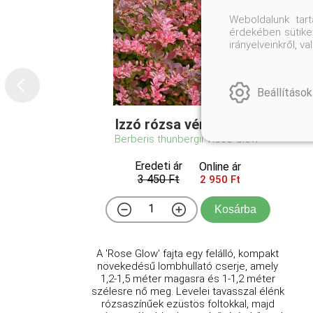
Weboldalunk tar
érdekében sütiket
irányelveinkről, 
Beállítások
Izzó rózsa vérborbolya
Berberis thunbergii 'Rose Glow'
Eredeti ár
Online ár
3 450 Ft
2 950 Ft
Kosárba
A 'Rose Glow' fajta egy felálló, kompakt
növekedésű lombhullató cserje, amely
1,2-1,5 méter magasra és 1-1,2 méter
szélesre nő meg. Levelei tavasszal élénk
rózsaszínűek ezüstös foltokkal, majd