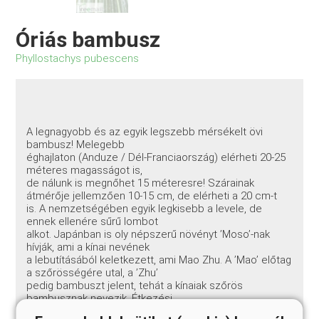
Óriás bambusz
Phyllostachys pubescens
A legnagyobb és az egyik legszebb mérsékelt övi
bambusz! Melegebb
éghajlaton (Anduze / Dél-Franciaország) elérheti 20-25
méteres magasságot is,
de nálunk is megnőhet 15 méteresre! Szárainak
átmérője jellemzően 10-15 cm, de elérheti a 20 cm-t
is. A nemzetségében egyik legkisebb a levele, de
ennek ellenére sűrű lombot
alkot. Japánban is oly népszerű növényt ’Moso’-nak
hívják, ami a kínai nevének
a lebutításából keletkezett, ami Mao Zhu. A ’Mao’ előtag
a szőrösségére utal, a ’Zhu’
pedig bambuszt jelent, tehát a kínaiak szőrös
bambusznak nevezik. Étkezési
célból, ennek a fajnak a rügyeit használják fel leginkább