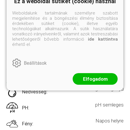
Ez a weboldal sütiket (cookie) használ
Kínában.
Weboldalunk tartalmának személyre szabott
megjelenítése és a böngészési élmény biztosítása
érdekében sütiket (cookie), illetve egyéb
technológiákat alkalmazunk. A sütik használatára
vonatkozó irányelveinkről, valamint azok testreszabási
lehetőségeiről bővebb információ
ide kattintva
7b-10b USDA-zóna
érhető el.
Beállítások
Jelenleg nem rendelhető
TULAJDONSÁGOK
Elfogadom
Átlagos vízigényű
Nedvesség:
pH semleges
PH:
Napos helyre
Fény: