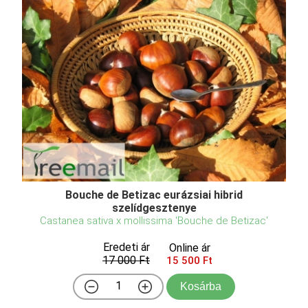
Bouche de Betizac eurázsiai hibrid
szelídgesztenye
Castanea sativa x mollissima 'Bouche de Betizac'
Eredeti ár
Online ár
17 000 Ft
15 500 Ft
Kosárba