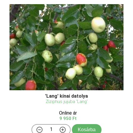
'Lang' kínai datolya
Ziziphus jujuba 'Lang'
Online ár
9 950 Ft
Kosárba