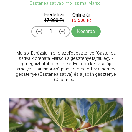
Castanea sativa x mollissima 'Marsol'
Eredeti ár
Online ár
17 000 Ft
15 500 Ft
Kosárba
Marsol Eurázsiai hibrid szelídgesztenye (Castanea
sativa x crenata Marsol) a gesztenyefajták egyik
legmegbízhatóbb és legkedveltebb képviselője,
amelyet Franciaországban nemesítettek a nemes
gesztenye (Castanea sativa) és a japán gesztenye
(Castanea ...