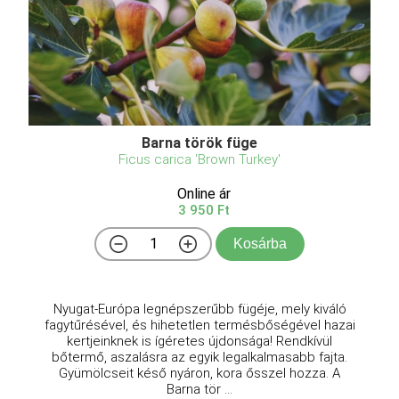
Barna török füge
Ficus carica 'Brown Turkey'
Online ár
3 950 Ft
Kosárba
Nyugat-Európa legnépszerűbb fügéje, mely kiváló
fagytűrésével, és hihetetlen termésbőségével hazai
kertjeinknek is ígéretes újdonsága! Rendkívül
bőtermő, aszalásra az egyik legalkalmasabb fajta.
Gyümölcseit késő nyáron, kora ősszel hozza. A
Barna tör ...