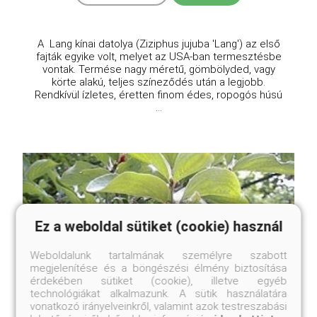
A Lang kínai datolya (Ziziphus jujuba 'Lang') az első
fajták egyike volt, melyet az USA-ban termesztésbe
vontak. Termése nagy méretű, gömbölyded, vagy
körte alakú, teljes színeződés után a legjobb.
Rendkívül ízletes, éretten finom édes, ropogós húsú
...
Ez a weboldal sütiket (cookie) használ
Weboldalunk tartalmának személyre szabott
megjelenítése és a böngészési élmény biztosítása
érdekében sütiket (cookie), illetve egyéb
technológiákat alkalmazunk. A sütik használatára
vonatkozó irányelveinkről, valamint azok testreszabási