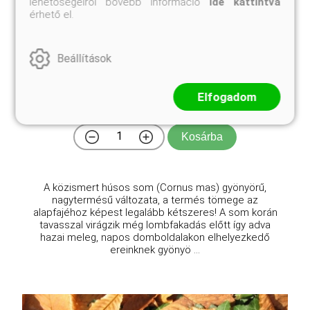
lehetőségeiről bővebb információ
ide kattintva
érhető el.
Nagytermésű som
Beállítások
Cornus mas 'Macrocarpa'
Elfogadom
Online ár
9 900 Ft
Kosárba
A közismert húsos som (Cornus mas) gyönyörű,
nagytermésű változata, a termés tömege az
alapfajéhoz képest legalább kétszeres! A som korán
tavasszal virágzik még lombfakadás előtt így adva
hazai meleg, napos domboldalakon elhelyezkedő
ereinknek gyönyö ...