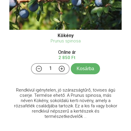
Kökény
Prunus spinosa
Online ár
2 850 Ft
Kosárba
Rendkívül igénytelen, jó szárazságtűrő, tövises ágú
cserje. Termése ehető. A Prunus spinosa, más
néven Kökény, sokoldalú kerti növény, amely a
rózsafélék családjába tartozik. Ez a kis fa vagy bokor
rendkívül népszerű a kertészek és
természetkedvelők ...