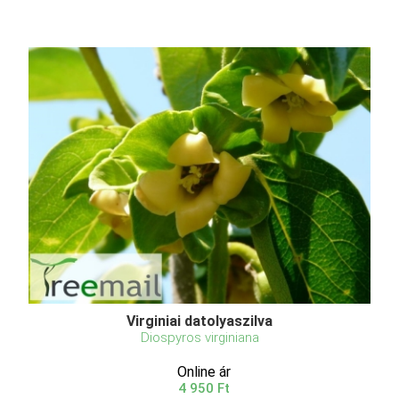
Virginiai datolyaszilva
Diospyros virginiana
Online ár
4 950 Ft