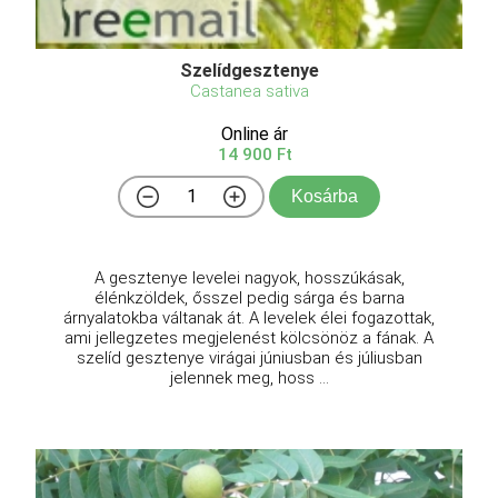
Szelídgesztenye
Castanea sativa
Online ár
14 900 Ft
Kosárba
A gesztenye levelei nagyok, hosszúkásak,
élénkzöldek, ősszel pedig sárga és barna
árnyalatokba váltanak át. A levelek élei fogazottak,
ami jellegzetes megjelenést kölcsönöz a fának. A
szelíd gesztenye virágai júniusban és júliusban
jelennek meg, hoss ...