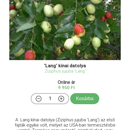
'Lang' kínai datolya
Ziziphus jujuba 'Lang'
Online ár
9 950 Ft
Kosárba
A Lang kínai datolya (Ziziphus jujuba 'Lang') az első
fajták egyike volt, melyet az USA-ban termesztésbe