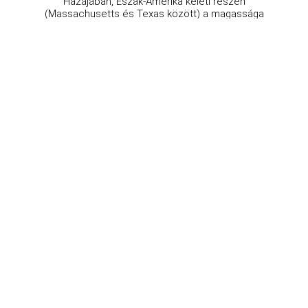
Hazájában, Észak-Amerika keleti részén
(Massachusetts és Texas között) a magassága
elérheti akár az 50 métert is. Spirálisan szórt állású,
páratlanul szárnyasan összetett, fűrészes szélű
levelei vannak. Csonthéjasra emlékeztető zárt
kupacsú, durván b ...