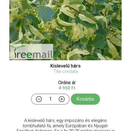
Kislevelű hárs
Tilia cordata
Online ár
4 950 Ft
Kosárba
A kislevelű hárs, egy impozáns és elegáns
lombhullató fa, amely Európában és Nyugat-