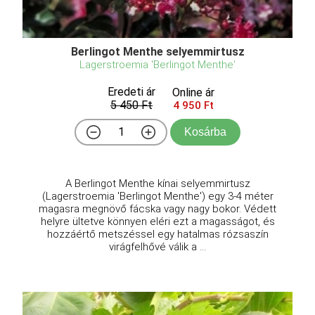
Berlingot Menthe selyemmirtusz
Lagerstroemia 'Berlingot Menthe'
Eredeti ár
Online ár
5 450 Ft
4 950 Ft
Kosárba
A Berlingot Menthe kínai selyemmirtusz
(Lagerstroemia 'Berlingot Menthe') egy 3-4 méter
magasra megnövő fácska vagy nagy bokor. Védett
helyre ültetve könnyen eléri ezt a magasságot, és
hozzáértő metszéssel egy hatalmas rózsaszín
virágfelhővé válik a ...