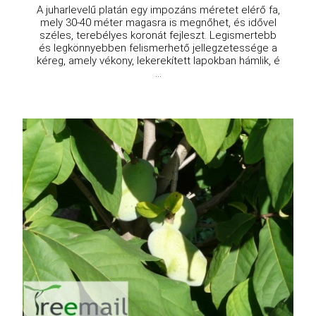
A juharlevelű platán egy impozáns méretet elérő fa,
mely 30-40 méter magasra is megnőhet, és idővel
széles, terebélyes koronát fejleszt. Legismertebb
és legkönnyebben felismerhető jellegzetessége a
kéreg, amely vékony, lekerekített lapokban hámlik, é
...