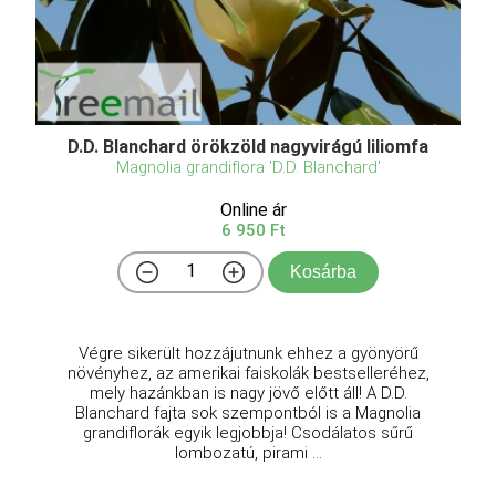
D.D. Blanchard örökzöld nagyvirágú liliomfa
Magnolia grandiflora 'D.D. Blanchard'
Online ár
6 950 Ft
Kosárba
Végre sikerült hozzájutnunk ehhez a gyönyörű
növényhez, az amerikai faiskolák bestselleréhez,
mely hazánkban is nagy jövő előtt áll! A D.D.
Blanchard fajta sok szempontból is a Magnolia
grandiflorák egyik legjobbja! Csodálatos sűrű
lombozatú, pirami ...