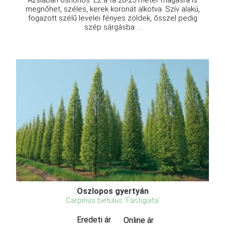
Ázsiában őshonos. Ez a fa 20-25 méter magasra is
megnőhet, széles, kerek koronát alkotva. Szív alakú,
fogazott szélű levelei fényes zöldek, ősszel pedig
szép sárgásba ...
Oszlopos gyertyán
Carpinus betulus 'Fastigiata'
Eredeti ár
Online ár