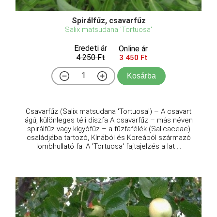
Spirálfűz, csavarfűz
Salix matsudana 'Tortuosa'
Eredeti ár
Online ár
4 250 Ft
3 450 Ft
Kosárba
Csavarfűz (Salix matsudana 'Tortuosa') – A csavart
ágú, különleges téli díszfa A csavarfűz – más néven
spirálfűz vagy kígyófűz – a fűzfafélék (Salicaceae)
családjába tartozó, Kínából és Koreából származó
lombhullató fa. A 'Tortuosa' fajtajelzés a lat ...