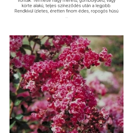
vontak. Termése nagy méretű, gömbölyded, vagy
körte alakú, teljes színeződés után a legjobb.
Rendkívül ízletes, éretten finom édes, ropogós húsú
...