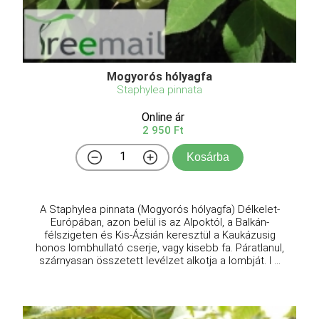
Mogyorós hólyagfa
Staphylea pinnata
Online ár
2 950 Ft
Kosárba
A Staphylea pinnata (Mogyorós hólyagfa) Délkelet-
Európában, azon belül is az Alpoktól, a Balkán-
félszigeten és Kis-Ázsián keresztül a Kaukázusig
honos lombhullató cserje, vagy kisebb fa. Páratlanul,
szárnyasan összetett levélzet alkotja a lombját. I ...