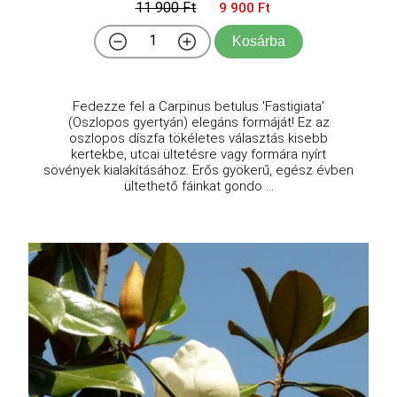
11 900 Ft
9 900 Ft
Kosárba
Fedezze fel a Carpinus betulus 'Fastigiata'
(Oszlopos gyertyán) elegáns formáját! Ez az
oszlopos díszfa tökéletes választás kisebb
kertekbe, utcai ültetésre vagy formára nyírt
sövények kialakításához. Erős gyökerű, egész évben
ültethető fáinkat gondo ...