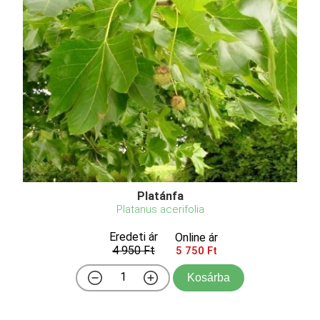
Platánfa
Platanus acerifolia
Eredeti ár
Online ár
4 950 Ft
5 750 Ft
Kosárba