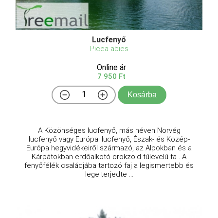
Lucfenyő
Picea abies
Online ár
7 950 Ft
Kosárba
A Közönséges lucfenyő, más néven Norvég
lucfenyő vagy Európai lucfenyő, Észak- és Közép-
Európa hegyvidékeiről származó, az Alpokban és a
Kárpátokban erdőalkotó örökzöld tűlevelű fa . A
fenyőfélék családjába tartozó faj a legismertebb és
legelterjedte ...