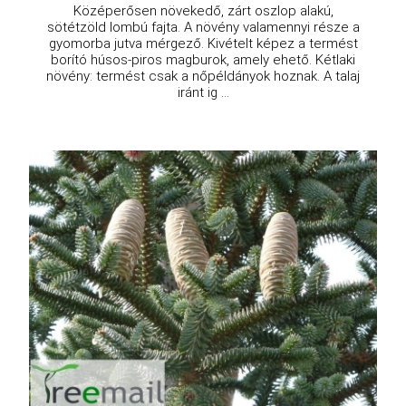
Középerősen növekedő, zárt oszlop alakú,
sötétzöld lombú fajta. A növény valamennyi része a
gyomorba jutva mérgező. Kivételt képez a termést
borító húsos-piros magburok, amely ehető. Kétlaki
növény: termést csak a nőpéldányok hoznak. A talaj
iránt ig ...