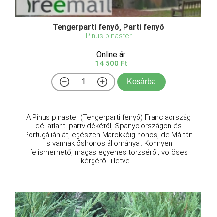
Tengerparti fenyő, Parti fenyő
Pinus pinaster
Online ár
14 500 Ft
Kosárba
A Pinus pinaster (Tengerparti fenyő) Franciaország
dél-atlanti partvidékétől, Spanyolországon és
Portugálián át, egészen Marokkóig honos, de Máltán
is vannak őshonos állományai. Könnyen
felismerhető, magas egyenes törzséről, vöröses
kérgéről, illetve ...