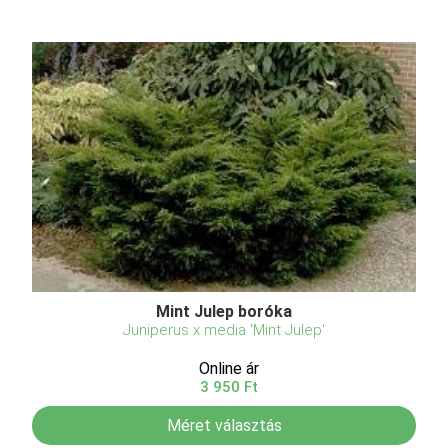
Mint Julep boróka
Juniperus x media 'Mint Julep'
Online ár
3 950 Ft
Méret választás