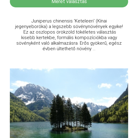
Méret választás
Juniperus chinensis 'Keteleeri' (Kínai
jegenyeboróka) a legszebb sövénynövények egyike!
Ez az oszlopos örökzöld tökéletes választás
kisebb kertekbe, formális kompozíciókba vagy
sövényként való alkalmazásra. Erős gyökerű, egész
évben ültethető növény ...