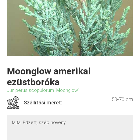
Moonglow amerikai
ezüstboróka
Juniperus scopulorum 'Moonglow'
50-70 cm
Szállítási méret:
fajta. Edzett, szép növény.