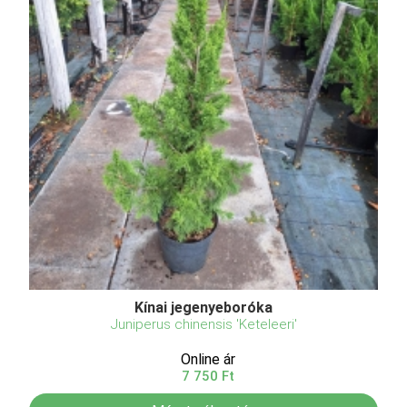
Kínai jegenyeboróka
Juniperus chinensis 'Keteleeri'
Online ár
7 750 Ft