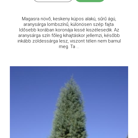
Magasra növő, keskeny kúpos alakú, sűrű ágú,
aranysárga lombszínű, különösen szép fajta.
Idősebb korában koronája kissé kiszélesedik. Az
aranysárga szín főleg kihajtáskor jellemzi, később
inkább zöldessárga lesz, viszont télen nem barnul
meg. Ta ...