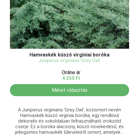
Hamvaskék kúszó virginiai boróka
Juniperus virginiana 'Grey Owl'
Online ár
4 250 Ft
Méret választás
A Juniperus virginiana 'Grey Owl', közismert nevén
Hamvaskék kúszó virginiai boróka, egy rendkívül
dekoratív és sokoldalúan felhasználható örökzöld
cserje. Ez a boróka alacsony, kúszó növekedésű, és
jellegzetes hamvaskék tűleveleiről ismert, amelyek ...