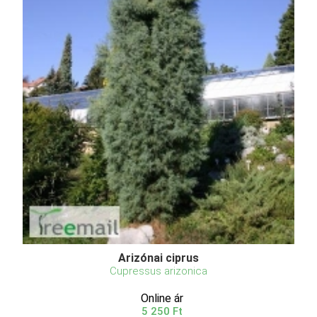
Arizónai ciprus
Cupressus arizonica
Online ár
5 250 Ft