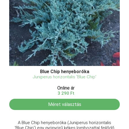
Blue Chip henyeboróka
Juniperus horizontalis 'Blue Chip'
Online ár
3 290 Ft
Méret választás
A Blue Chip henyeboróka (Juniperus horizontalis
'Blue Chip') egy gyönyörű kékes lombozattal fejlődő