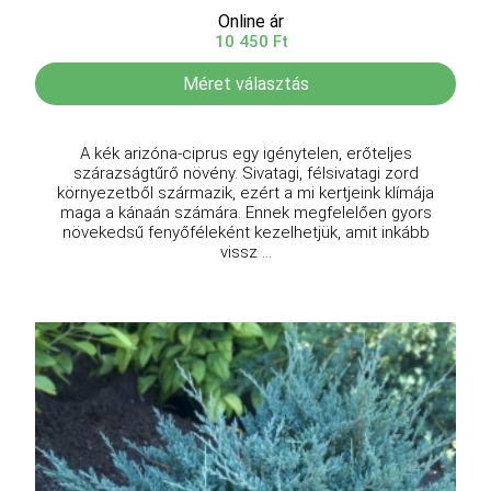
Online ár
10 450 Ft
Méret választás
A kék arizóna-ciprus egy igénytelen, erőteljes
szárazságtűrő növény. Sivatagi, félsivatagi zord
környezetből származik, ezért a mi kertjeink klímája
maga a kánaán számára. Ennek megfelelően gyors
növekedsű fenyőféleként kezelhetjük, amit inkább
vissz ...