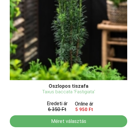
Oszlopos tiszafa
Taxus baccata 'Fastigiata'
Eredeti ár
Online ár
6 350 Ft
5 950 Ft
Méret választás