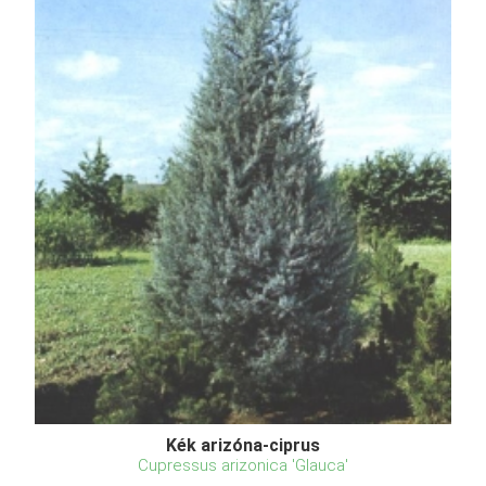
Kék arizóna-ciprus
Cupressus arizonica 'Glauca'