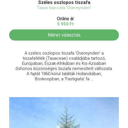
Széles oszlopos tiszafa
Taxus baccata 'Overeynderi'
Online ár
5 950 Ft
Méret választás
A széles oszlopos tiszafa 'Overeynderi' a
tiszafafélék (Taxaceae) családjába tartozó,
Európában, Észak-Afrikában és Kis-Ázsiában
őshonos közönséges tiszafa nemesített változata.
A fajtát 1860 körül találták Hollandiában,
Boskoopban, a 'Fastigiata' fa ...