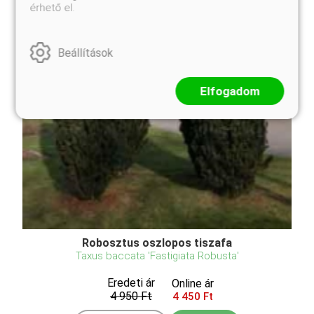
érhető el.
Beállítások
Elfogadom
Robosztus oszlopos tiszafa
Taxus baccata 'Fastigiata Robusta'
Eredeti ár
Online ár
4 950 Ft
4 450 Ft