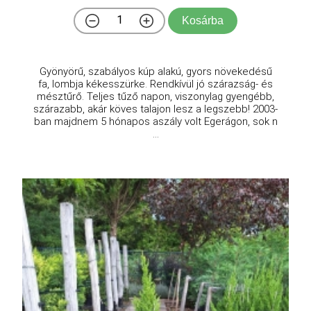
Kosárba
Gyönyörű, szabályos kúp alakú, gyors növekedésű
fa, lombja kékesszürke. Rendkívül jó szárazság- és
mésztűrő. Teljes tűző napon, viszonylag gyengébb,
szárazabb, akár köves talajon lesz a legszebb! 2003-
ban majdnem 5 hónapos aszály volt Egerágon, sok n
...