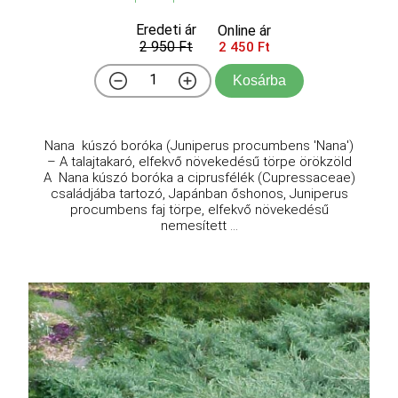
Eredeti ár
Online ár
2 950 Ft
2 450 Ft
Kosárba
Nana kúszó boróka (Juniperus procumbens 'Nana')
– A talajtakaró, elfekvő növekedésű törpe örökzöld
A Nana kúszó boróka a ciprusfélék (Cupressaceae)
családjába tartozó, Japánban őshonos, Juniperus
procumbens faj törpe, elfekvő növekedésű
nemesített ...