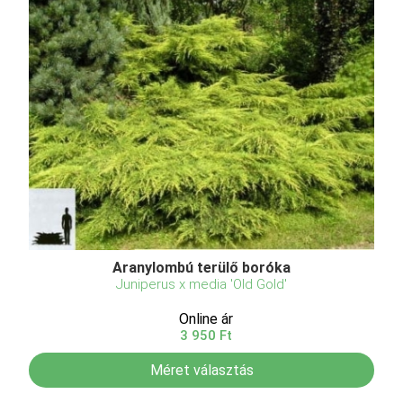
Aranylombú terülő boróka
Juniperus x media 'Old Gold'
Online ár
3 950 Ft
Méret választás