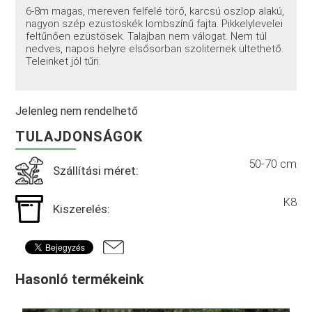
6-8m magas, mereven felfelé törő, karcsú oszlop alakú,
nagyon szép ezüstöskék lombszínű fajta. Pikkelylevelei
feltűnően ezüstösek. Talajban nem válogat. Nem túl
nedves, napos helyre elsősorban szoliternek ültethető.
Teleinket jól tűri.
Jelenleg nem rendelhető
TULAJDONSÁGOK
50-70 cm
Szállítási méret:
K8
Kiszerelés:
Hasonló termékeink