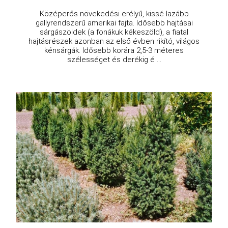
Középerős növekedési erélyű, kissé lazább
gallyrendszerű amerikai fajta. Idősebb hajtásai
sárgászöldek (a fonákuk kékeszöld), a fiatal
hajtásrészek azonban az első évben rikító, világos
kénsárgák. Idősebb korára 2,5-3 méteres
szélességet és derékig é ...