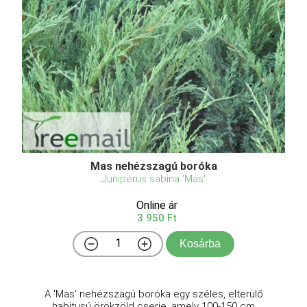
Mas nehézszagú boróka
Juniperus sabina 'Mas'
Online ár
3 950 Ft
Kosárba
A 'Mas' nehézszagú boróka egy széles, elterülő
habitusú örökzöld cserje, amely 100-150 cm