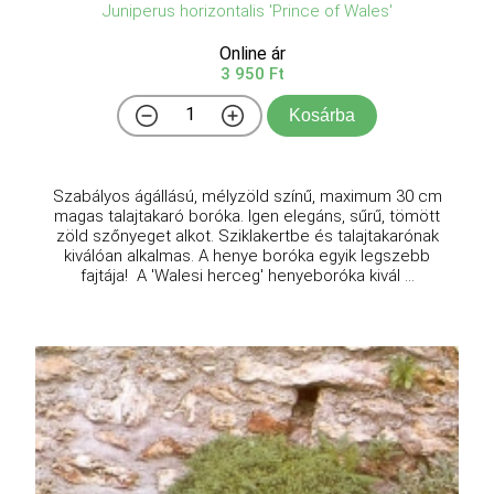
Juniperus horizontalis 'Prince of Wales'
Online ár
3 950 Ft
Kosárba
Szabályos ágállású, mélyzöld színű, maximum 30 cm
magas talajtakaró boróka. Igen elegáns, sűrű, tömött
zöld szőnyeget alkot. Sziklakertbe és talajtakarónak
kiválóan alkalmas. A henye boróka egyik legszebb
fajtája! A 'Walesi herceg' henyeboróka kivál ...