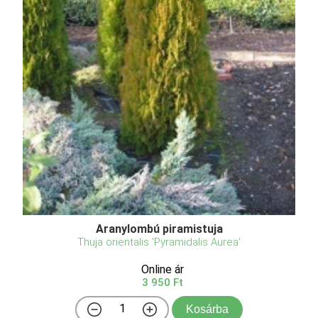
Aranylombú piramistuja
Thuja orientalis 'Pyramidalis Aurea'
Online ár
3 950 Ft
Kosárba