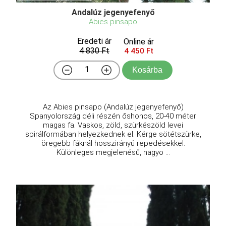
Andalúz jegenyefenyő
Abies pinsapo
Eredeti ár
Online ár
4 830 Ft
4 450 Ft
Kosárba
Az Abies pinsapo (Andalúz jegenyefenyő)
Spanyolország déli részén őshonos, 20-40 méter
magas fa. Vaskos, zöld, szürkészöld levei
spirálformában helyezkednek el. Kérge sötétszürke,
öregebb fáknál hosszirányú repedésekkel.
Különleges megjelenésű, nagyo ...