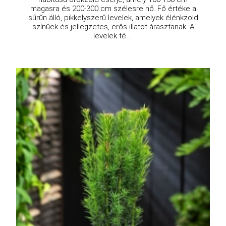
magasra és 200-300 cm szélesre nő. Fő értéke a
sűrűn álló, pikkelyszerű levelek, amelyek élénkzöld
színűek és jellegzetes, erős illatot árasztanak. A
levelek té ...