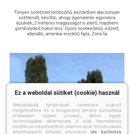
Fényes sötétzöld lombszínű, kezdetben alacsonyan
szétterülő, később, ahogy ágemeletei egymásra
épülnek, 2 méteres magasságot is elérő, majdnem
gömbölyded bokor lesz. Gyors növekedésű, edzett,
ellenálló, amerikai eredetű fajta. Zóna:5a
Ez a weboldal sütiket (cookie) használ
Weboldalunk tartalmának személyre szabott
megjelenítése és a böngészési élmény biztosítása
érdekében sütiket (cookie), illetve egyéb
technológiákat alkalmazunk. A sütik használatára
vonatkozó irányelveinkről, valamint azok testreszabási
lehetőségeiről bővebb információ
ide kattintva