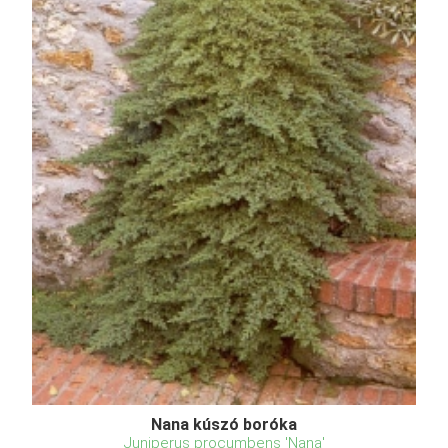
Nana kúszó boróka
Juniperus procumbens 'Nana'