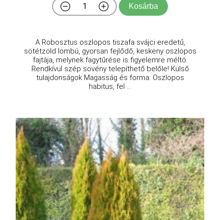
Kosárba
A Robosztus oszlopos tiszafa svájci eredetű,
sötétzöld lombú, gyorsan fejlődő, keskeny oszlopos
fajtája, melynek fagytűrése is figyelemre méltó.
Rendkívül szép sövény telepíthető belőle! Külső
tulajdonságok Magasság és forma: Oszlopos
habitus, fel ...