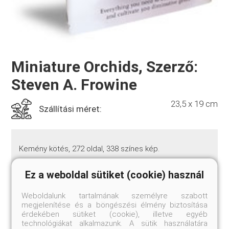
Miniature Orchids, Szerző:
Steven A. Frowine
23,5 x 19 cm
Szállítási méret:
Kemény kötés, 272 oldal, 338 színes kép.
Ez a weboldal sütiket (cookie) használ
In the enormous orchid family, the beauties classified
as miniatures are among the most intriguing. These
Weboldalunk tartalmának személyre szabott
orchids, which range from under an inch or two in
megjelenítése és a böngészési élmény biztosítása
height to a maximum of 12 inches, can pack just as
érdekében sütiket (cookie), illetve egyéb
much flower power as their larger relatives, yet their
technológiákat alkalmazunk. A sütik használatára
compact size allows them to fit easily on a windowsill