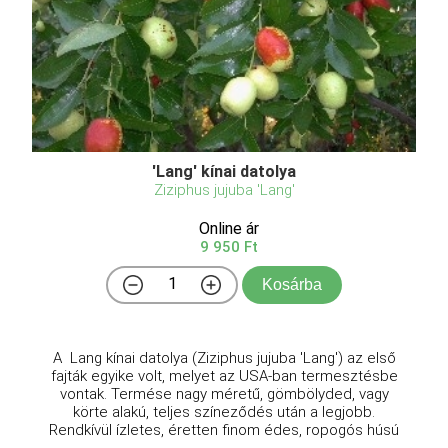
'Lang' kínai datolya
Ziziphus jujuba 'Lang'
Online ár
9 950 Ft
Kosárba
A Lang kínai datolya (Ziziphus jujuba 'Lang') az első
fajták egyike volt, melyet az USA-ban termesztésbe
vontak. Termése nagy méretű, gömbölyded, vagy
körte alakú, teljes színeződés után a legjobb.
Rendkívül ízletes, éretten finom édes, ropogós húsú