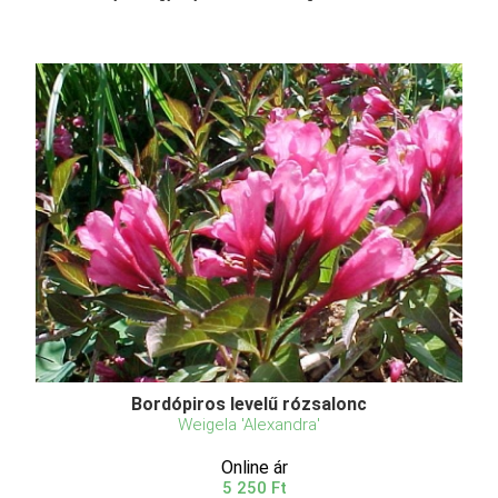
Bordópiros levelű rózsalonc
Weigela 'Alexandra'
Online ár
5 250 Ft