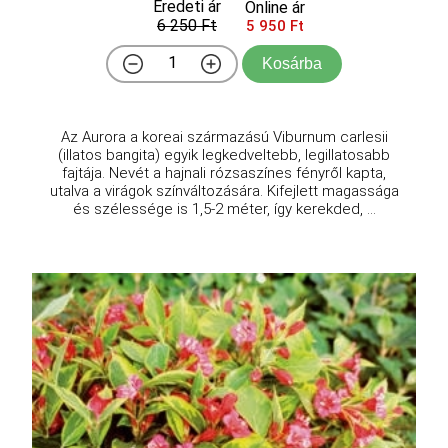
Eredeti ár
Online ár
6 250 Ft
5 950 Ft
Kosárba
Az Aurora a koreai származású Viburnum carlesii
(illatos bangita) egyik legkedveltebb, legillatosabb
fajtája. Nevét a hajnali rózsaszínes fényről kapta,
utalva a virágok színváltozására. Kifejlett magassága
és szélessége is 1,5-2 méter, így kerekded, ...