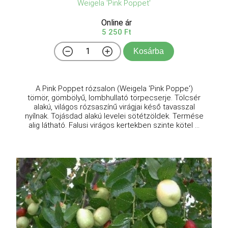
Weigela 'Pink Poppet'
Online ár
5 250 Ft
Kosárba
A Pink Poppet rózsalon (Weigela 'Pink Poppe')
tömör, gömbölyű, lombhullató törpecserje. Tölcsér
alakú, világos rózsaszínű virágjai késő tavasszal
nyílnak. Tojásdad alakú levelei sötétzöldek. Termése
alig látható. Falusi virágos kertekben szinte kötel ...