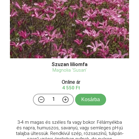
Szuzan liliomfa
Magnolia 'Susan'
Online ár
4 550 Ft
Kosárba
3-4 m magas és széles fa vagy bokor. Félárnyékba
és napra, humuszos, savanyú, vagy semleges pH-jú
talajba ültessük. Rendkívül szép, rózsaszínű, tulipán-