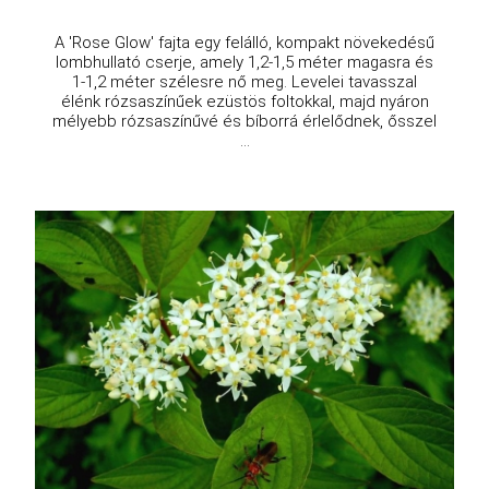
A 'Rose Glow' fajta egy felálló, kompakt növekedésű
lombhullató cserje, amely 1,2-1,5 méter magasra és
1-1,2 méter szélesre nő meg. Levelei tavasszal
élénk rózsaszínűek ezüstös foltokkal, majd nyáron
mélyebb rózsaszínűvé és bíborrá érlelődnek, ősszel
...