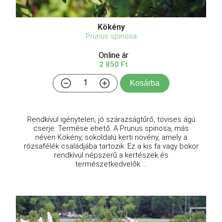
Kökény
Prunus spinosa
Online ár
2 850 Ft
Kosárba
Rendkívül igénytelen, jó szárazságtűrő, tövises ágú
cserje. Termése ehető. A Prunus spinosa, más
néven Kökény, sokoldalú kerti növény, amely a
rózsafélék családjába tartozik. Ez a kis fa vagy bokor
rendkívül népszerű a kertészek és
természetkedvelők ...