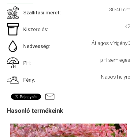
30-40 cm
Szállítási méret:
K2
Kiszerelés:
Átlagos vízigényű
Nedvesség:
pH semleges
PH:
Napos helyre
Fény:
Hasonló termékeink