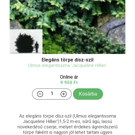
Elegáns törpe dísz-szil
Ulmus elegantissima 'Jacqueline Hillier'
Online ár
9 950 Ft
Kosárba
Az elegáns törpe dísz-szil (Ulmus elegantissima
Jacqueline Hillier')1,5-2 m-es, sűrű ágú, lassú
növekedésű cserje, melyet érdekes ágrendszerű
törpe faként is nagyon jól lehet tartani ügyes