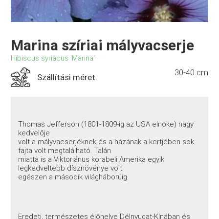
Marina szíriai mályvacserje
Hibiscus syriacus 'Marina'
30-40 cm
Szállítási méret:
Thomas Jefferson (1801-1809-ig az USA elnöke) nagy
kedvelője
volt a mályvacserjéknek és a házának a kertjében sok
fajta volt megtalálható. Talán
miatta is a Viktoriánus korabeli Amerika egyik
legkedveltebb dísznövénye volt
egészen a második világháborúig.
Eredeti, természetes élőhelye Délnyugat-Kínában és