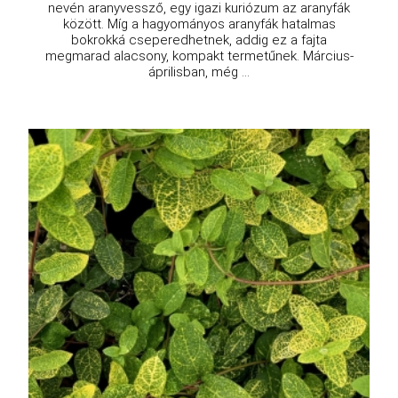
nevén aranyvessző, egy igazi kuriózum az aranyfák
között. Míg a hagyományos aranyfák hatalmas
bokrokká cseperedhetnek, addig ez a fajta
megmarad alacsony, kompakt termetűnek. Március-
áprilisban, még ...