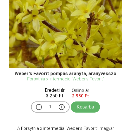
Weber's Favorit pompás aranyfa, aranyvessző
Forsythia x intermedia 'Weber's Favorit'
Eredeti ár
Online ár
3 250 Ft
2 950 Ft
Kosárba
A Forsythia x intermedia 'Weber's Favorit', magyar