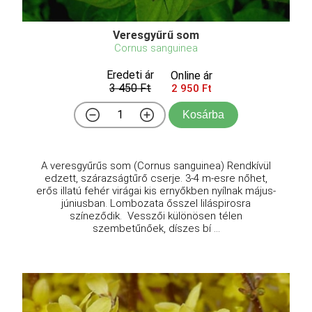
Veresgyűrű som
Cornus sanguinea
Eredeti ár
Online ár
3 450 Ft
2 950 Ft
Kosárba
A veresgyűrűs som (Cornus sanguinea) Rendkívül
edzett, szárazságtűrő cserje. 3-4 m-esre nőhet,
erős illatú fehér virágai kis ernyőkben nyílnak május-
júniusban. Lombozata ősszel liláspirosra
színeződik. Vesszői különösen télen
szembetűnőek, díszes bí ...