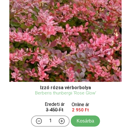
Izzó rózsa vérborbolya
Berberis thunbergii 'Rose Glow'
Eredeti ár
Online ár
3 450 Ft
2 950 Ft
Kosárba