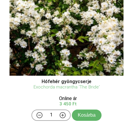
Hófehér gyöngycserje
Exochorda macrantha 'The Bride'
Online ár
3 450 Ft
Kosárba