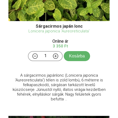
Sárgacirmos japán lonc
Lonicera japonica 'Aureoreticulata'
Online ár
3 350 Ft
Kosárba
A sárgacirmos japánlonc (Lonicera japonica
'Aureoreticulata') télen is zöld lombú, 6 méterre is
felkapaszkodó, sárgásan tarkázott levelű
kúszócserje. Júniustól nyíló, illatos virágai kezdetben
fehérek, elnyíláskor sárgák. Nagy felületek gyors
befutta ...