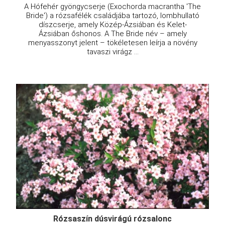
A Hófehér gyöngycserje (Exochorda macrantha 'The
Bride') a rózsafélék családjába tartozó, lombhullató
díszcserje, amely Közép-Ázsiában és Kelet-
Ázsiában őshonos. A The Bride név – amely
menyasszonyt jelent – tökéletesen leírja a növény
tavaszi virágz ...
Rózsaszín dúsvirágú rózsalonc