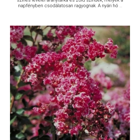
napfényben csodálatosan ragyognak. A nyári hó ...