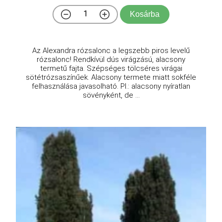
Kosárba
Az Alexandra rózsalonc a legszebb piros levelű
rózsalonc! Rendkívül dús virágzású, alacsony
termetű fajta. Szépséges tölcséres virágai
sötétrózsaszínűek. Alacsony termete miatt sokféle
felhasználása javasolható. Pl.: alacsony nyíratlan
sövényként, de ...