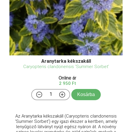
Aranytarka kékszakáll
Caryopteris clandonensis 'Summer Sorbet'
Online ár
2 950 Ft
Kosárba
Az Aranytarka kékszakáll (Caryopteris clandonensis
'Summer Sorbet') egy igazi ékszer a kertben, amely
lenyűgöző látványt nyújt egész nyáron át. A növény
színes levelei aranytarka és zöld színűek, melyek a