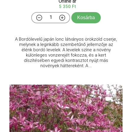
Online ár
5 350 Ft
Kosárba
A Bordólevelű japán lonc látványos örökzöld cserje,
melynek a leginkább szembetűnő jellemzője az
élénk bordó levelek. A levelek színe a növény
különleges vonzerejét fokozza, és a kert
díszítésében egyedi kontrasztot nyújt más
növények háttereként. A ...