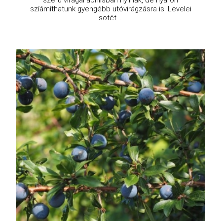
szerű virágai áprilisban nyílnak, de nyáron
szíámíthatunk gyengébb utóvirágzásra is. Levelei
sötét ...