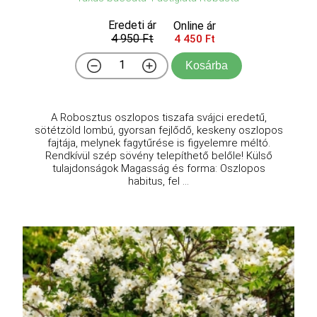
Eredeti ár
Online ár
4 950 Ft
4 450 Ft
Kosárba
A Robosztus oszlopos tiszafa svájci eredetű,
sötétzöld lombú, gyorsan fejlődő, keskeny oszlopos
fajtája, melynek fagytűrése is figyelemre méltó.
Rendkívül szép sövény telepíthető belőle! Külső
tulajdonságok Magasság és forma: Oszlopos
habitus, fel ...