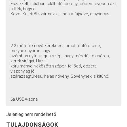
Északkelt-Indiában található, de egy időben tévesen azt
hitték, hogy a
Közel-Keletről származik, innen a fajneve, a syriacus.
2-3 méterre növő kerekded, lombhullató cserje,
melynek nyáron nagy
számban nyílnak igen szép, nagy méretű, tölcséres,
kerek virágai. Hazai
körülményeink között szépen fejlődő, edzett,
viszonylag jó
szárazságtűrésű, hálás növény. Sövénynek is kitűnő.
6a USDA-zóna
Jelenleg nem rendelhető
TULAJDONSÁGOK