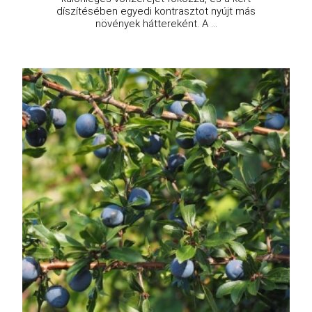
díszítésében egyedi kontrasztot nyújt más
növények háttereként. A ...