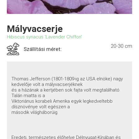
Mályvacserje
Hibiscus syriacus 'Lavender Chiffon'
20-30 cm
Szállítási méret:
Thomas Jefferson (1801-1809-ig az USA elnöke) nagy
kedvelője volt a mályvacserjéknek
és a házának a kertjében sok fajta volt megtalálható.
Talán miatta is a
Viktoriánus korabeli Amerika egyik legkedveltebb
dísznövénye volt egészen a
második világháborúig.
Eredeti, természetes élőhelye Délnyugat-Kínában és