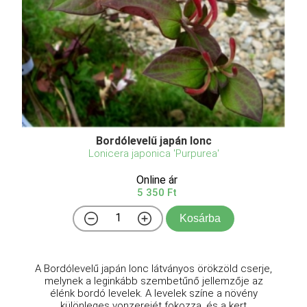
Bordólevelű japán lonc
Lonicera japonica 'Purpurea'
Online ár
5 350 Ft
Kosárba
A Bordólevelű japán lonc látványos örökzöld cserje,
melynek a leginkább szembetűnő jellemzője az
élénk bordó levelek. A levelek színe a növény
különleges vonzerejét fokozza, és a kert