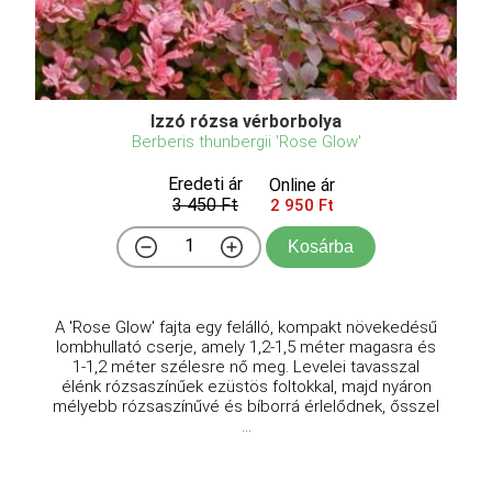
Izzó rózsa vérborbolya
Berberis thunbergii 'Rose Glow'
Eredeti ár
Online ár
3 450 Ft
2 950 Ft
Kosárba
A 'Rose Glow' fajta egy felálló, kompakt növekedésű
lombhullató cserje, amely 1,2-1,5 méter magasra és
1-1,2 méter szélesre nő meg. Levelei tavasszal
élénk rózsaszínűek ezüstös foltokkal, majd nyáron
mélyebb rózsaszínűvé és bíborrá érlelődnek, ősszel
...