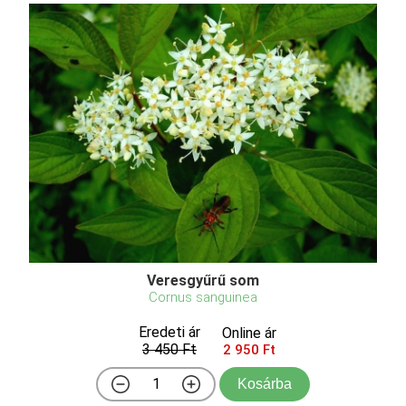
Veresgyűrű som
Cornus sanguinea
Eredeti ár
Online ár
3 450 Ft
2 950 Ft
Kosárba