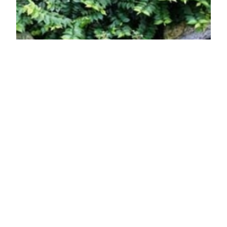
Elegáns törpe dísz-szil
Ulmus elegantissima 'Jacqueline Hillier'
Online ár
9 950 Ft
Kosárba
Az elegáns törpe dísz-szil (Ulmus elegantissima
Jacqueline Hillier')1,5-2 m-es, sűrű ágú, lassú
növekedésű cserje, melyet érdekes ágrendszerű
törpe faként is nagyon jól lehet tartani ügyes