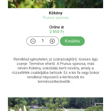
Kökény
Prunus spinosa
Online ár
2 850 Ft
Kosárba
Rendkívül igénytelen, jó szárazságtűrő, tövises ágú
cserje. Termése ehető. A Prunus spinosa, más
néven Kökény, sokoldalú kerti növény, amely a
rózsafélék családjába tartozik. Ez a kis fa vagy bokor
rendkívül népszerű a kertészek és
természetkedvelők ...