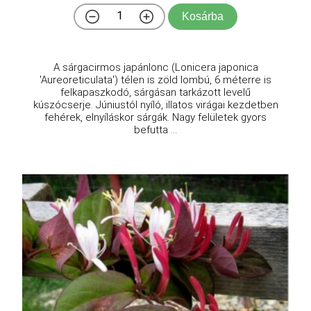
Kosárba
A sárgacirmos japánlonc (Lonicera japonica
'Aureoreticulata') télen is zöld lombú, 6 méterre is
felkapaszkodó, sárgásan tarkázott levelű
kúszócserje. Júniustól nyíló, illatos virágai kezdetben
fehérek, elnyíláskor sárgák. Nagy felületek gyors
befutta ...