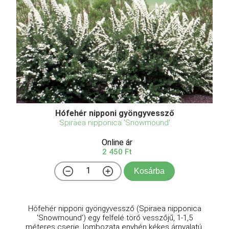
Hófehér nipponi gyöngyvessző
Spiraea nipponica 'Snowmound'
Online ár
2 450 Ft
Kosárba
Hófehér nipponi gyöngyvessző (Spiraea nipponica
'Snowmound') egy felfelé törő vesszőjű, 1-1,5
méteres cserje, lombozata enyhén kékes árnyalatú,