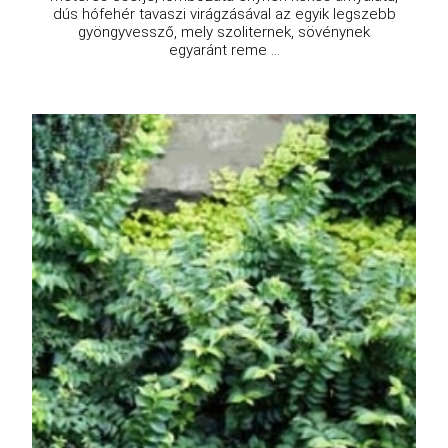
dús hófehér tavaszi virágzásával az egyik legszebb
gyöngyvessző, mely szoliternek, sövénynek
egyaránt reme ...