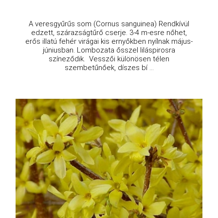
A veresgyűrűs som (Cornus sanguinea) Rendkívül
edzett, szárazságtűrő cserje. 3-4 m-esre nőhet,
erős illatú fehér virágai kis ernyőkben nyílnak május-
júniusban. Lombozata ősszel liláspirosra
színeződik. Vesszői különösen télen
szembetűnőek, díszes bí ...