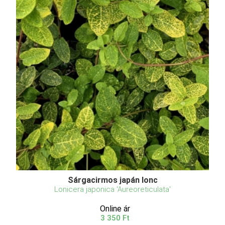
Sárgacirmos japán lonc
Lonicera japonica 'Aureoreticulata'
Online ár
3 350 Ft