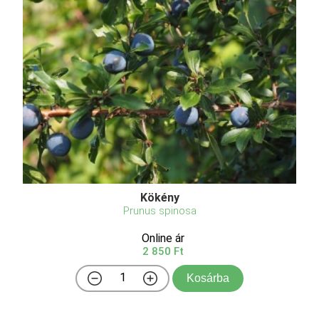
Kökény
Prunus spinosa
Online ár
2 850 Ft
Kosárba