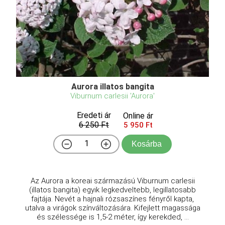
Aurora illatos bangita
Viburnum carlesii 'Aurora'
Eredeti ár
Online ár
6 250 Ft
5 950 Ft
Kosárba
Az Aurora a koreai származású Viburnum carlesii
(illatos bangita) egyik legkedveltebb, legillatosabb
fajtája. Nevét a hajnali rózsaszínes fényről kapta,
utalva a virágok színváltozására. Kifejlett magassága
és szélessége is 1,5-2 méter, így kerekded, ...