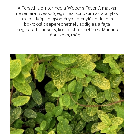
A Forsythia x intermedia 'Weber's Favorit', magyar
nevén aranyvessző, egy igazi kuriózum az aranyfák
között. Míg a hagyományos aranyfák hatalmas
bokrokká cseperedhetnek, addig ez a fajta
megmarad alacsony, kompakt termetűnek. Március-
áprilisban, még ...