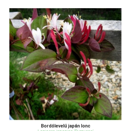
Bordólevelű japán lonc