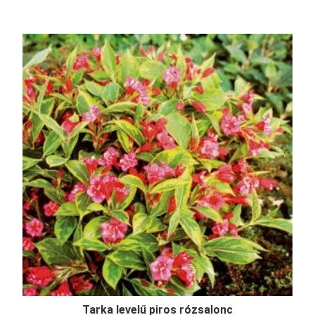
Tarka levelű piros rózsalonc