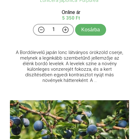
Lonicera japonica 'Purpurea'
Online ár
5 350 Ft
Kosárba
A Bordólevelű japán lonc látványos örökzöld cserje,
melynek a leginkább szembetűnő jellemzője az
élénk bordó levelek. A levelek színe a növény
különleges vonzerejét fokozza, és a kert
díszítésében egyedi kontrasztot nyújt más
növények háttereként. A ...