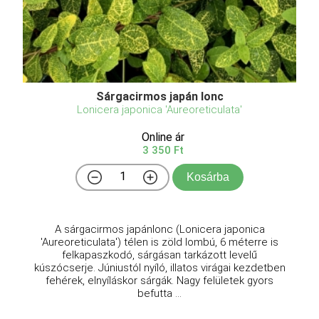
Sárgacirmos japán lonc
Lonicera japonica 'Aureoreticulata'
Online ár
3 350 Ft
Kosárba
A sárgacirmos japánlonc (Lonicera japonica
'Aureoreticulata') télen is zöld lombú, 6 méterre is
felkapaszkodó, sárgásan tarkázott levelű
kúszócserje. Júniustól nyíló, illatos virágai kezdetben
fehérek, elnyíláskor sárgák. Nagy felületek gyors
befutta ...