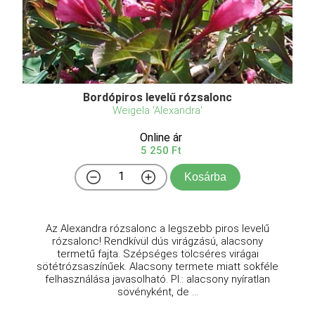
Bordópiros levelű rózsalonc
Weigela 'Alexandra'
Online ár
5 250 Ft
Kosárba
Az Alexandra rózsalonc a legszebb piros levelű
rózsalonc! Rendkívül dús virágzású, alacsony
termetű fajta. Szépséges tölcséres virágai
sötétrózsaszínűek. Alacsony termete miatt sokféle
felhasználása javasolható. Pl.: alacsony nyíratlan
sövényként, de ...