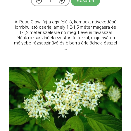
Kosárba
A 'Rose Glow' fajta egy felálló, kompakt növekedésű
lombhullató cserje, amely 1,2-1,5 méter magasra és
1-1,2 méter szélesre nő meg. Levelei tavasszal
élénk rózsaszínűek ezüstös foltokkal, majd nyáron
mélyebb rózsaszínűvé és bíborrá érlelődnek, ősszel
...