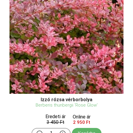
Izzó rózsa vérborbolya
Berberis thunbergii 'Rose Glow'
Eredeti ár
Online ár
3 450 Ft
2 950 Ft