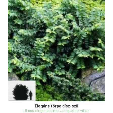
Elegáns törpe dísz-szil
Ulmus elegantissima 'Jacqueline Hillier'