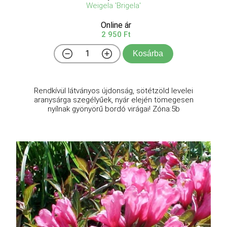
Weigela 'Brigela'
Online ár
2 950 Ft
Kosárba
Rendkívül látványos újdonság, sötétzöld levelei
aranysárga szegélyűek, nyár elején tömegesen
nyílnak gyönyörű bordó virágai! Zóna:5b