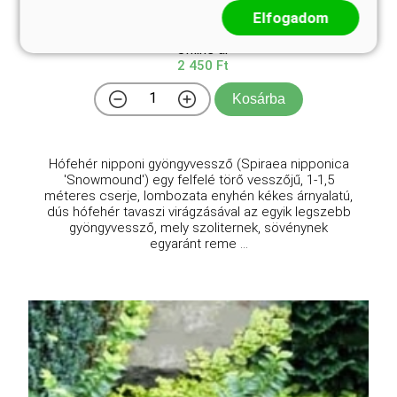
Spiraea nipponica 'Snowmound'
Elfogadom
Online ár
2 450 Ft
Kosárba
Hófehér nipponi gyöngyvessző (Spiraea nipponica
'Snowmound') egy felfelé törő vesszőjű, 1-1,5
méteres cserje, lombozata enyhén kékes árnyalatú,
dús hófehér tavaszi virágzásával az egyik legszebb
gyöngyvessző, mely szoliternek, sövénynek
egyaránt reme ...