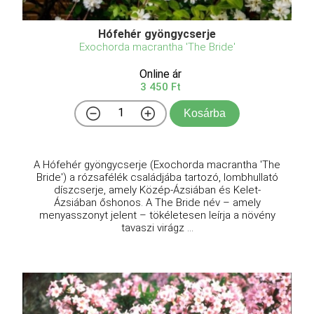
Hófehér gyöngycserje
Exochorda macrantha 'The Bride'
Online ár
3 450 Ft
Kosárba
A Hófehér gyöngycserje (Exochorda macrantha 'The
Bride') a rózsafélék családjába tartozó, lombhullató
díszcserje, amely Közép-Ázsiában és Kelet-
Ázsiában őshonos. A The Bride név – amely
menyasszonyt jelent – tökéletesen leírja a növény
tavaszi virágz ...