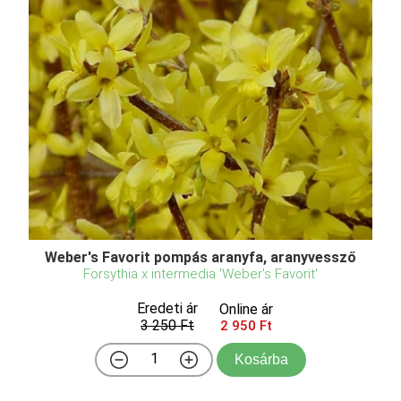
Weber's Favorit pompás aranyfa, aranyvessző
Forsythia x intermedia 'Weber's Favorit'
Eredeti ár
Online ár
3 250 Ft
2 950 Ft
Kosárba