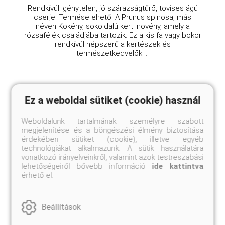
Rendkívül igénytelen, jó szárazságtűrő, tövises ágú
cserje. Termése ehető. A Prunus spinosa, más
néven Kökény, sokoldalú kerti növény, amely a
rózsafélék családjába tartozik. Ez a kis fa vagy bokor
rendkívül népszerű a kertészek és
természetkedvelők ...
Ez a weboldal sütiket (cookie) használ
Weboldalunk tartalmának személyre szabott
megjelenítése és a böngészési élmény biztosítása
érdekében sütiket (cookie), illetve egyéb
technológiákat alkalmazunk. A sütik használatára
vonatkozó irányelveinkről, valamint azok testreszabási
lehetőségeiről bővebb információ
ide kattintva
érhető el.
Beállítások
Hófehér nipponi gyöngyvessző