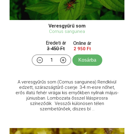
Veresgyűrű som
Cornus sanguinea
Eredeti ár
Online ár
3 450 Ft
2 950 Ft
Kosárba
A veresgyűrűs som (Cornus sanguinea) Rendkívül
edzett, szárazságtűrő cserje. 3-4 m-esre nőhet,
erős illatú fehér virágai kis ernyőkben nyílnak május-
júniusban. Lombozata ősszel liláspirosra
színeződik. Vesszői különösen télen
szembetűnőek, díszes bí ...