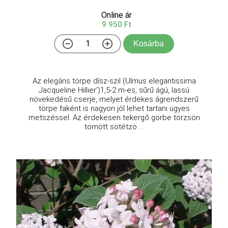
Online ár
9 950 Ft
Kosárba
Az elegáns törpe dísz-szil (Ulmus elegantissima
Jacqueline Hillier')1,5-2 m-es, sűrű ágú, lassú
növekedésű cserje, melyet érdekes ágrendszerű
törpe faként is nagyon jól lehet tartani ügyes
metszéssel. Az érdekesen tekergő görbe törzsön
tömött sötétzö ...