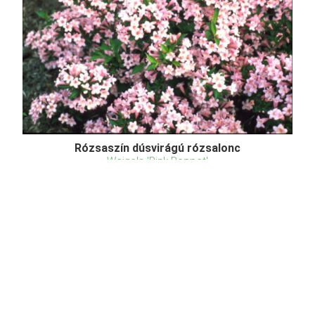
Rózsaszín dúsvirágú rózsalonc
Weigela 'Pink Poppet'
Online ár
5 250 Ft
Kosárba
A Pink Poppet rózsalon (Weigela 'Pink Poppe')
tömör, gömbölyű, lombhullató törpecserje. Tölcsér
alakú, világos rózsaszínű virágjai késő tavasszal