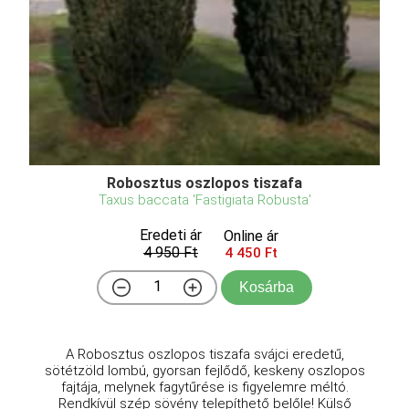
Robosztus oszlopos tiszafa
Taxus baccata 'Fastigiata Robusta'
Eredeti ár
Online ár
4 950 Ft
4 450 Ft
Kosárba
A Robosztus oszlopos tiszafa svájci eredetű,
sötétzöld lombú, gyorsan fejlődő, keskeny oszlopos
fajtája, melynek fagytűrése is figyelemre méltó.
Rendkívül szép sövény telepíthető belőle! Külső