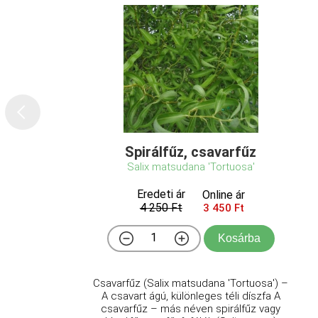
Spirálfűz, csavarfűz
Salix matsudana 'Tortuosa'
Eredeti ár
Online ár
4 250 Ft
3 450 Ft
Kosárba
Csavarfűz (Salix matsudana 'Tortuosa') –
A csavart ágú, különleges téli díszfa A
csavarfűz – más néven spirálfűz vagy