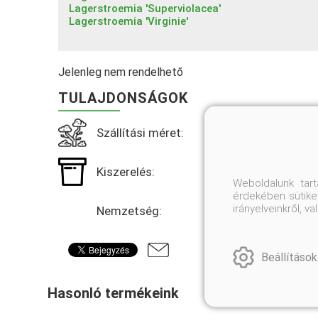
Lagerstroemia 'Superviolacea'
Lagerstroemia 'Virginie'
Jelenleg nem rendelhető
TULAJDONSÁGOK
Szállítási méret:
Kiszerelés:
Weboldalunk tar
érdekében sütiket
irányelveinkről, 
Nemzetség:
Beállítások
Hasonló termékeink