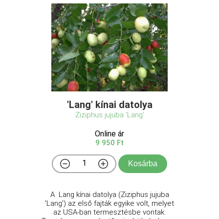
'Lang' kínai datolya
Ziziphus jujuba 'Lang'
Online ár
9 950 Ft
Kosárba
A Lang kínai datolya (Ziziphus jujuba
'Lang') az első fajták egyike volt, melyet
az USA-ban termesztésbe vontak.