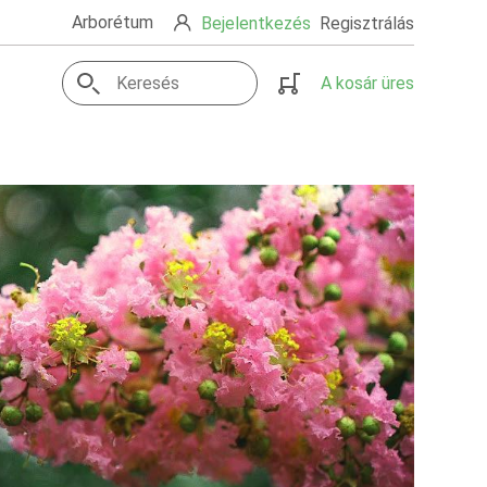
Arborétum
Bejelentkezés
Regisztrálás
A kosár üres