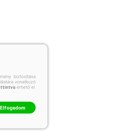
mény biztosítása
nálatára vonatkozó
attintva
érhető el.
Elfogadom