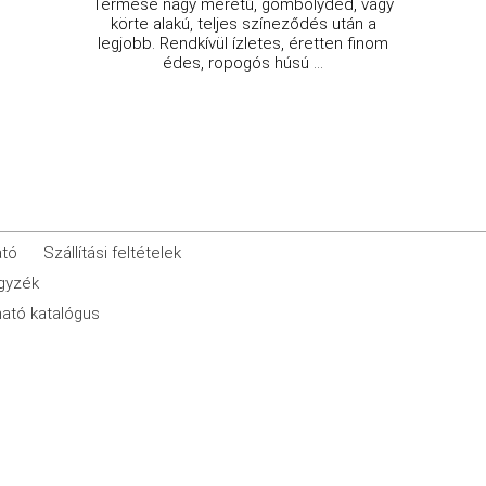
Termése nagy méretű, gömbölyded, vagy
körte alakú, teljes színeződés után a
legjobb. Rendkívül ízletes, éretten finom
édes, ropogós húsú ...
ató
Szállítási feltételek
egyzék
ató katalógus