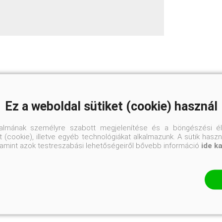
CSP8 cm
Ez a weboldal sütiket (cookie) használ
20-30
talmának személyre szabott megjelenítése és a böngészési él
 (cookie), illetve egyéb technológiákat alkalmazunk. A sütik hasz
Lagerstroemia
valamint azok testreszabási lehetőségeiről bővebb információ
ide k