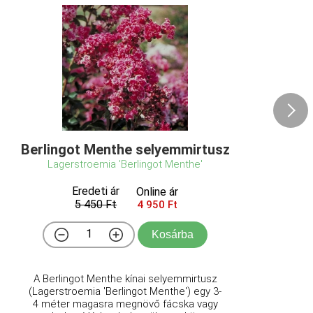
Berlingot Menthe selyemmirtusz
Lagerstroemia 'Berlingot Menthe'
Eredeti ár
Online ár
5 450 Ft
4 950 Ft
Kosárba
A Berlingot Menthe kínai selyemmirtusz
(Lagerstroemia 'Berlingot Menthe') egy 3-
4 méter magasra megnövő fácska vagy