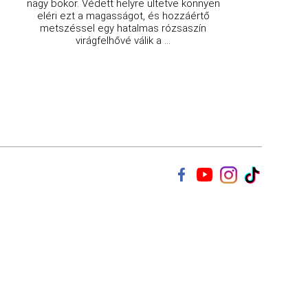
nagy bokor. Védett helyre ültetve könnyen
eléri ezt a magasságot, és hozzáértő
metszéssel egy hatalmas rózsaszín
virágfelhővé válik a ...