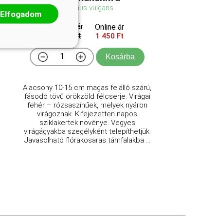
Thymus vulgaris
Elfogadom
Eredeti ár
Online ár
1 950 Ft
1 450 Ft
Kosárba
Alacsony 10-15 cm magas felálló szárú,
fásodó tövű örökzöld félcserje. Virágai
fehér – rózsaszínűek, melyek nyáron
virágoznak. Kifejezetten napos
sziklakertek növénye. Vegyes
virágágyakba szegélyként telepíthetjük.
Javasolható flórakosaras támfalakba ...