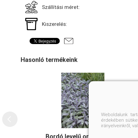
Szállítási méret:
Kiszerelés:
Hasonló termékeink
Weboldalunk tar
érdekében sütiket
irányelveinkről, 
Bordó levelű orvosi zsálya