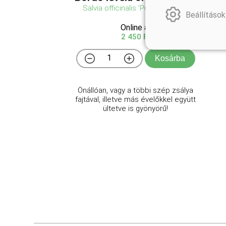
Salvia officinalis 'Purpurascens'
Beállítások
Online ár
2 450 Ft
Kosárba
Önállóan, vagy a többi szép zsálya
fajtával, illetve más évelőkkel együtt
ültetve is gyönyörű!