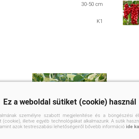
30-50 cm
K1
Ez a weboldal sütiket (cookie) használ
talmának személyre szabott megjelenítése és a böngészési él
 (cookie), illetve egyéb technológiákat alkalmazunk. A sütik hasz
valamint azok testreszabási lehetőségeiről bővebb információ
ide k
Kislevelű hárs