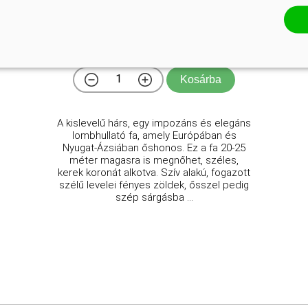
Tilia cordata
Online ár
4 950 Ft
Kosárba
A kislevelű hárs, egy impozáns és elegáns
lombhullató fa, amely Európában és
Nyugat-Ázsiában őshonos. Ez a fa 20-25
méter magasra is megnőhet, széles,
kerek koronát alkotva. Szív alakú, fogazott
szélű levelei fényes zöldek, ősszel pedig
szép sárgásba ...