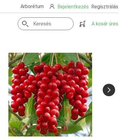
Arborétum
Bejelentkezés
Regisztrálás
A kosár üres