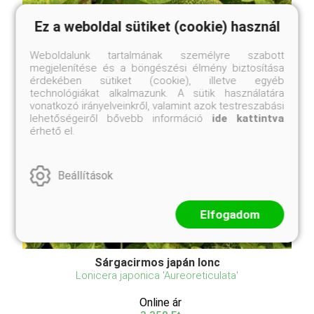
Ez a weboldal sütiket (cookie) használ
Weboldalunk tartalmának személyre szabott
megjelenítése és a böngészési élmény biztosítása
érdekében sütiket (cookie), illetve egyéb
technológiákat alkalmazunk. A sütik használatára
vonatkozó irányelveinkről, valamint azok testreszabási
lehetőségeiről bővebb információ
ide kattintva
érhető el.
Beállítások
Elfogadom
Sárgacirmos japán lonc
Lonicera japonica 'Aureoreticulata'
Online ár