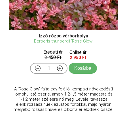
Izzó rózsa vérborbolya
Berberis thunbergii 'Rose Glow'
Eredeti ár
Online ár
3 450 Ft
2 950 Ft
Kosárba
A 'Rose Glow' fajta egy felálló, kompakt növekedésű
lombhullató cserje, amely 1,2-1,5 méter magasra és
1-1,2 méter szélesre nő meg. Levelei tavasszal
élénk rózsaszínűek ezüstös foltokkal, majd nyáron
mélyebb rózsaszínűvé és bíborrá érlelődnek, ősszel
...