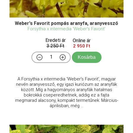
Weber's Favorit pompás aranyfa, aranyvessző
Forsythia x intermedia 'Weber's Favorit'
Eredeti ár
Online ár
3 250 Ft
2 950 Ft
Kosárba
A Forsythia x intermedia 'Weber's Favorit', magyar
nevén aranyvessző, egy igazi kuriózum az aranyfák
között. Míg a hagyományos aranyfák hatalmas
bokrokká cseperedhetnek, addig ez a fajta
megmarad alacsony, kompakt termetűnek. Március-
áprilisban, még ...