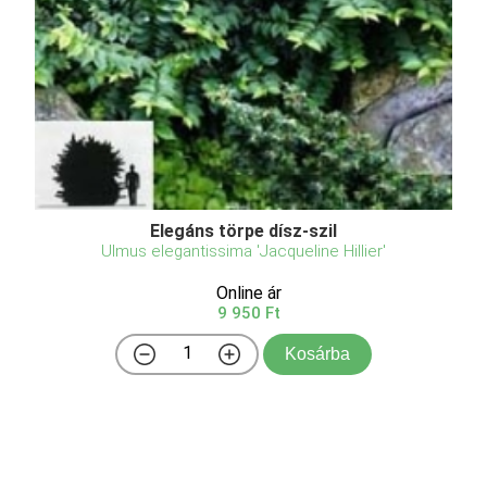
Elegáns törpe dísz-szil
Ulmus elegantissima 'Jacqueline Hillier'
Online ár
9 950 Ft
Kosárba
Az elegáns törpe dísz-szil (Ulmus elegantissima
Jacqueline Hillier')1,5-2 m-es, sűrű ágú, lassú
növekedésű cserje, melyet érdekes ágrendszerű