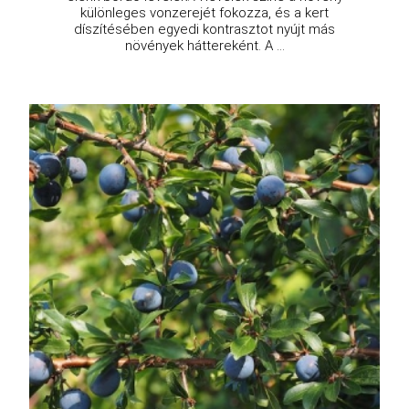
különleges vonzerejét fokozza, és a kert
díszítésében egyedi kontrasztot nyújt más
növények háttereként. A ...