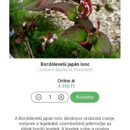
Bordólevelű japán lonc
Lonicera japonica 'Purpurea'
Online ár
5 350 Ft
Kosárba
A Bordólevelű japán lonc látványos örökzöld cserje,
melynek a leginkább szembetűnő jellemzője az
élénk bordó levelek. A levelek színe a növény