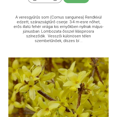
A veresgyűrűs som (Cornus sanguinea) Rendkívül
edzett, szárazságtűrő cserje. 3-4 m-esre nőhet,
erős illatú fehér virágai kis ernyőkben nyílnak május-
júniusban. Lombozata ősszel liláspirosra
színeződik. Vesszői különösen télen
szembetűnőek, díszes bí ...