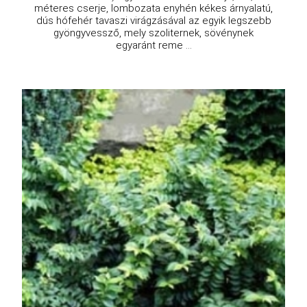
méteres cserje, lombozata enyhén kékes árnyalatú,
dús hófehér tavaszi virágzásával az egyik legszebb
gyöngyvessző, mely szoliternek, sövénynek
egyaránt reme ...