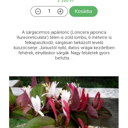
3 350 Ft
Kosárba
A sárgacirmos japánlonc (Lonicera japonica
'Aureoreticulata') télen is zöld lombú, 6 méterre is
felkapaszkodó, sárgásan tarkázott levelű
kúszócserje. Júniustól nyíló, illatos virágai kezdetben
fehérek, elnyíláskor sárgák. Nagy felületek gyors
befutta ...