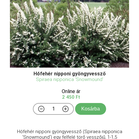
Hófehér nipponi gyöngyvessző
Spiraea nipponica 'Snowmound'
Online ár
2 450 Ft
Kosárba
Hófehér nipponi gyöngyvessző (Spiraea nipponica
'Snowmound') egy felfelé törő vesszőjű, 1-1,5