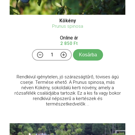
Kökény
Prunus spinosa
Online ár
2 850 Ft
Kosárba
Rendkívül igénytelen, jó szárazságtűrő, tövises ágú
cserje. Termése ehető. A Prunus spinosa, más
néven Kökény, sokoldalú kerti növény, amely a
rózsafélék családjába tartozik. Ez a kis fa vagy bokor
rendkívül népszerű a kertészek és
természetkedvelők ...