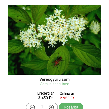
Veresgyűrű som
Cornus sanguinea
Eredeti ár
Online ár
3 450 Ft
2 950 Ft
Kosárba