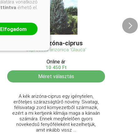
nálatára vonatkozó
attintva
érhető el.
Elfogadom
Kék arizóna-ciprus
Cupressus arizonica 'Glauca'
Online ár
10 450 Ft
Méret választás
A kék arizóna-ciprus egy igénytelen,
erőteljes szárazságtűrő növény. Sivatagi,
félsivatagi zord környezetből származik,
ezért a mi kertjeink klímája maga a kánaán
számára. Ennek megfelelően gyors
növekedsű fenyőféleként kezelhetjük,
amit inkább vissz ...