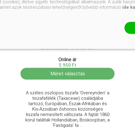
 (cookie), illetve egyéb technológiákat alkalmazunk. A sütik hasz
valamint azok testreszabási lehetőségeiről bővebb információ
ide k
Széles oszlopos tiszafa
Taxus baccata 'Overeynderi'
Online ár
5 950 Ft
Méret választás
A széles oszlopos tiszafa 'Overeynderi' a
tiszafafélék (Taxaceae) családjába
tartozó, Európában, Észak-Afrikában és
Kis-Ázsiában őshonos közönséges
tiszafa nemesített változata. A fajtát 1860
körül találták Hollandiában, Boskoopban, a
'Fastigiata' fa ...