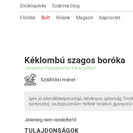
Enciklopédia
Szakmai blog
Főoldal
Bolt
Rólunk
Magazin
Kapcsolat
Kéklombú szagos boróka
Juniperus foetidissima 'Karaca Blue'
Szállítási méret:
Igen jó ellenállóképességű, látványos újdonság Törö
lombszínű, oszlopszerűen felfelé törekvő gyönyörű 
Jelenleg nem rendelhető
TULAJDONSÁGOK