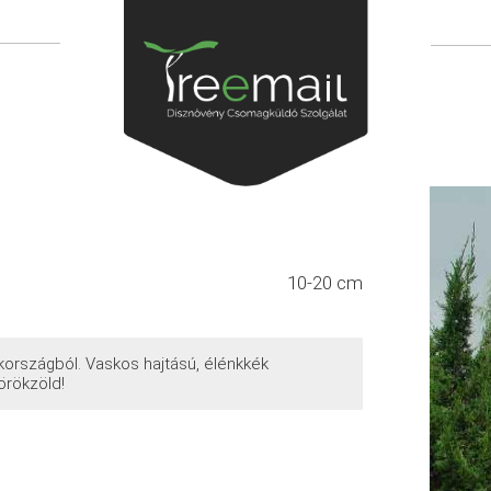
10-20 cm
kországból. Vaskos hajtású, élénkkék
örökzöld!