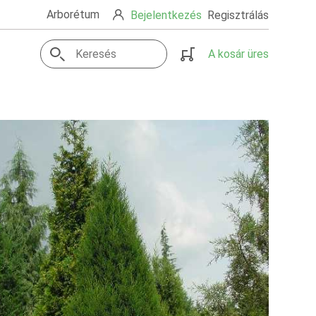
Arborétum
Bejelentkezés
Regisztrálás
A kosár üres