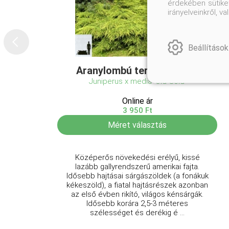
érdekében sütiket
irányelveinkről, 
Beállítások
Aranylombú terülő boróka
Juniperus x media 'Old Gold'
Online ár
3 950 Ft
Méret választás
Középerős növekedési erélyű, kissé
lazább gallyrendszerű amerikai fajta.
Idősebb hajtásai sárgászöldek (a fonákuk
kékeszöld), a fiatal hajtásrészek azonban
az első évben rikító, világos kénsárgák.
Idősebb korára 2,5-3 méteres
szélességet és derékig é ...