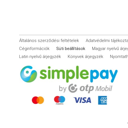
Általános szerződési feltételek
Adatvédelmi tájékozt
Céginformációk
Süti beállítások
Magyar nyelvű árj
Latin nyelvű árjegyzék
Könyvek árjegyzék
Nyomtath