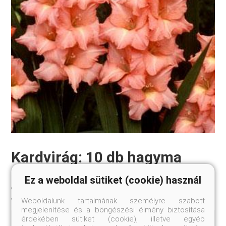
Kardvirág: 10 db hagyma
Gladiolus ’Malta’
Ez a weboldal sütiket (cookie) használ
8-10 cm
Szállítási méret:
Weboldalunk tartalmának személyre szabott
megjelenítése és a böngészési élmény biztosítása
érdekében sütiket (cookie), illetve egyéb