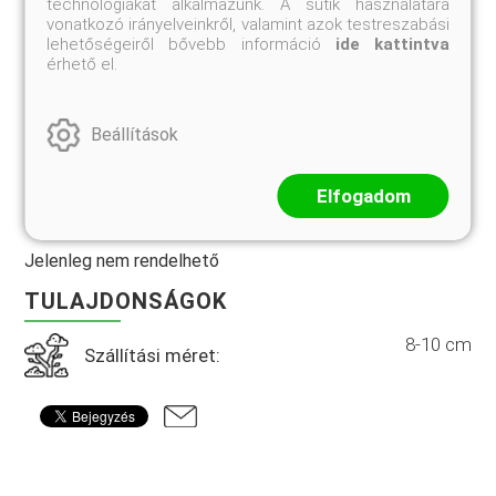
technológiákat alkalmazunk. A sütik használatára
A virághagymák szállítási ideje az ültetés számára
vonatkozó irányelveinkről, valamint azok testreszabási
ideális: ÁPRILIS HÓNAP!
lehetőségeiről bővebb információ
ide kattintva
érhető el.
Csak a legkésőbb március 15-ig beérkező virághagyma-
rendeléseket tudjuk teljesíteni!
Beállítások
Az alábbi áron 10 db hagymát küldünk!
Elfogadom
Jelenleg nem rendelhető
TULAJDONSÁGOK
8-10 cm
Szállítási méret: