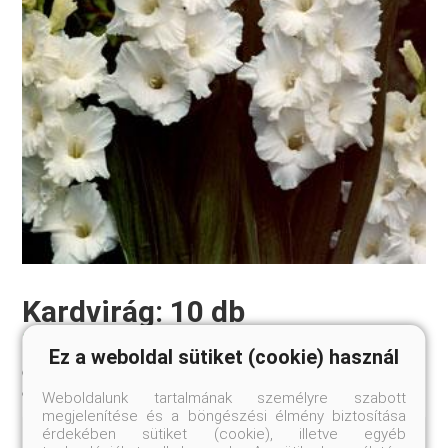
Kardvirág: 10 db
Gladiolus ’Bangladesh’
Ez a weboldal sütiket (cookie) használ
10-12 cm
Szállítási méret:
Weboldalunk tartalmának személyre szabott
megjelenítése és a böngészési élmény biztosítása
érdekében sütiket (cookie), illetve egyéb