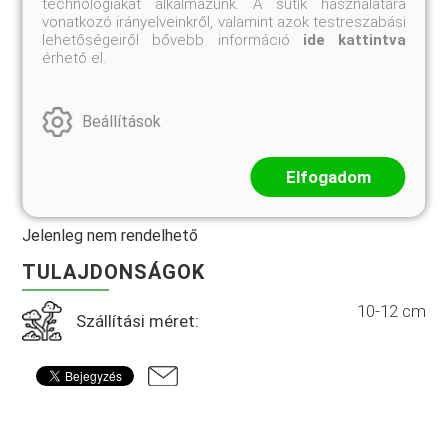
technológiákat alkalmazunk. A sütik használatára
A virághagymák szállítási ideje az ültetés számára
vonatkozó irányelveinkről, valamint azok testreszabási
ideális: ÁPRILIS HÓNAP!
lehetőségeiről bővebb információ
ide kattintva
érhető el.
Csak a legkésőbb március 15-ig beérkező virághagyma-
rendeléseket tudjuk teljesíteni!
Beállítások
Az alábbi áron 10 db hagymát küldünk!
Elfogadom
Jelenleg nem rendelhető
TULAJDONSÁGOK
10-12 cm
Szállítási méret: