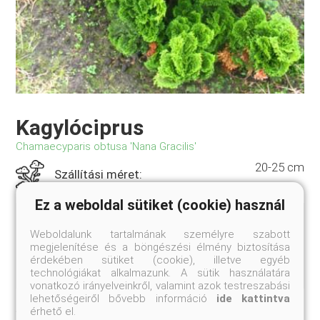
Kagylóciprus
Chamaecyparis obtusa 'Nana Gracilis'
20-25 cm
Szállítási méret:
Ez a weboldal sütiket (cookie) használ
Legfeljebb 1 méter magas törpe fajta. Alakja kúpos
jellegű, kissé szabálytalan, hajtásrendszere
Weboldalunk tartalmának személyre szabott
kagylószerűen fodrozott, lombozata fénylő sötétzöld.
megjelenítése és a böngészési élmény biztosítása
Különlegesen szép megjelenése miatt igen kedvelt!
érdekében sütiket (cookie), illetve egyéb
Zóna:6a. Fejlett, erős növényeket küldünk!
technológiákat alkalmazunk. A sütik használatára
vonatkozó irányelveinkről, valamint azok testreszabási
lehetőségeiről bővebb információ
ide kattintva
Jelenleg nem rendelhető
érhető el.