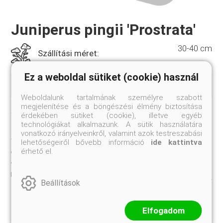
Juniperus pingii 'Prostrata'
30-40 cm
Szállítási méret:
Ez a weboldal sütiket (cookie) használ
Ezüstös kék lombú, talajtakaró boróka.
Weboldalunk tartalmának személyre szabott
megjelenítése és a böngészési élmény biztosítása
Jelenleg nem rendelhető
érdekében sütiket (cookie), illetve egyéb
technológiákat alkalmazunk. A sütik használatára
TULAJDONSÁGOK
vonatkozó irányelveinkről, valamint azok testreszabási
lehetőségeiről bővebb információ
ide kattintva
30-40 cm
érhető el.
Szállítási méret:
K2
Kiszerelés:
Beállítások
Elfogadom