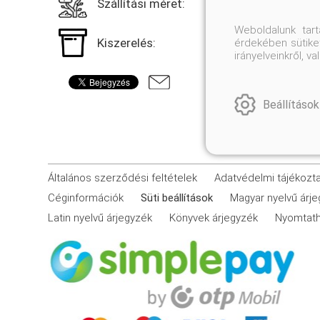
Szállítási méret:
Weboldalunk tar
Kiszerelés:
érdekében sütiket
irányelveinkről, 
Beállítások
Általános szerződési feltételek
Adatvédelmi tájékozt
Céginformációk
Süti beállítások
Magyar nyelvű árj
Latin nyelvű árjegyzék
Könyvek árjegyzék
Nyomtath