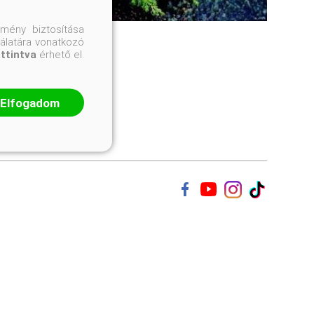
mény biztosítása
nálatára vonatkozó
attintva
érhető el.
Elfogadom