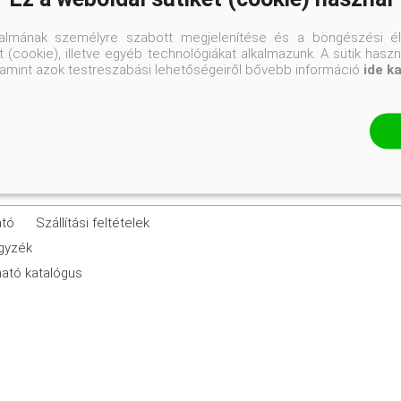
talmának személyre szabott megjelenítése és a böngészési él
K3
 (cookie), illetve egyéb technológiákat alkalmazunk. A sütik hasz
valamint azok testreszabási lehetőségeiről bővebb információ
ide k
ató
Szállítási feltételek
egyzék
ató katalógus