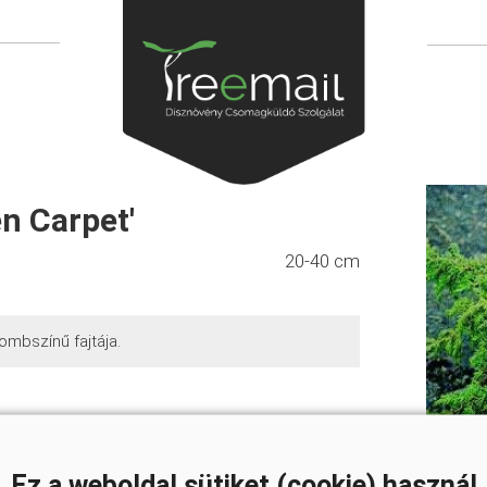
n Carpet'
20-40 cm
mbszínű fajtája.
Ez a weboldal sütiket (cookie) használ
20-40 cm