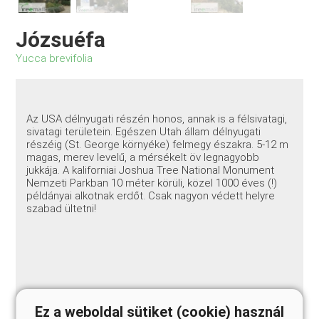
Józsuéfa
Yucca brevifolia
Az USA délnyugati részén honos, annak is a félsivatagi,
sivatagi területein. Egészen Utah állam délnyugati
részéig (St. George környéke) felmegy északra. 5-12 m
magas, merev levelű, a mérsékelt öv legnagyobb
jukkája. A kaliforniai Joshua Tree National Monument
Nemzeti Parkban 10 méter körüli, közel 1000 éves (!)
példányai alkotnak erdőt. Csak nagyon védett helyre
szabad ültetni!
Ez a weboldal sütiket (cookie) használ
7b-10b USDA-zóna