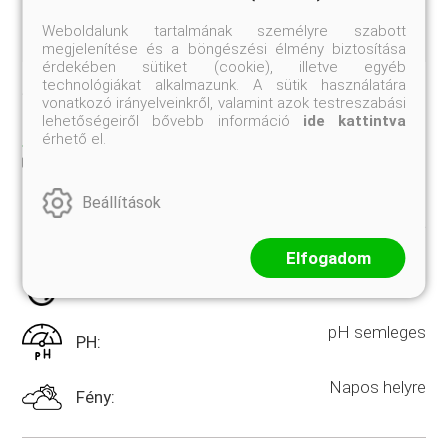
Weboldalunk tartalmának személyre szabott
megjelenítése és a böngészési élmény biztosítása
érdekében sütiket (cookie), illetve egyéb
technológiákat alkalmazunk. A sütik használatára
Jelenleg nem rendelhető
vonatkozó irányelveinkről, valamint azok testreszabási
lehetőségeiről bővebb információ
ide kattintva
TULAJDONSÁGOK
érhető el.
CSP
Kiszerelés:
Beállítások
Jukka
Növényforma:
Elfogadom
Szárazságtűrő
Nedvesség:
pH semleges
PH:
Napos helyre
Fény: