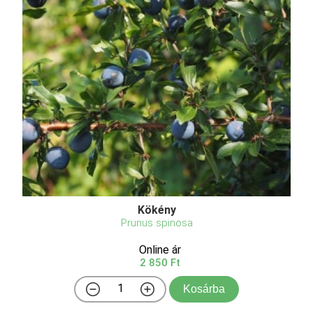
Kökény
Prunus spinosa
Online ár
2 850 Ft
Kosárba