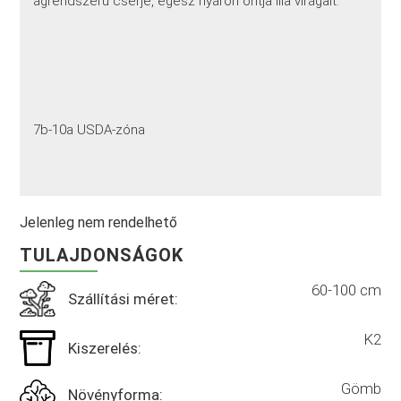
ágrendszerű cserje, egész nyáron ontja lila virágait.
7b-10a USDA-zóna
Jelenleg nem rendelhető
TULAJDONSÁGOK
60-100 cm
Szállítási méret:
K2
Kiszerelés:
Gömb
Növényforma: