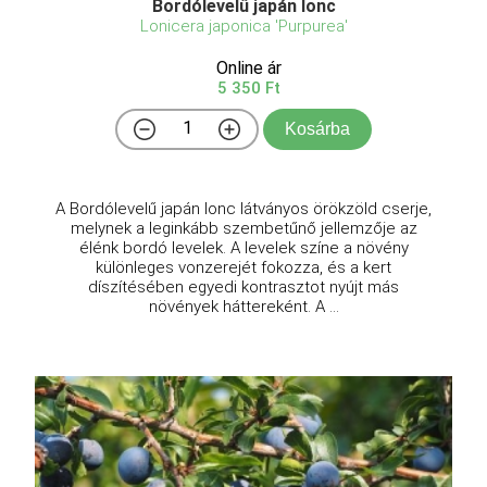
Bordólevelű japán lonc
Lonicera japonica 'Purpurea'
Online ár
5 350 Ft
Kosárba
A Bordólevelű japán lonc látványos örökzöld cserje,
melynek a leginkább szembetűnő jellemzője az
élénk bordó levelek. A levelek színe a növény
különleges vonzerejét fokozza, és a kert
díszítésében egyedi kontrasztot nyújt más
növények háttereként. A ...