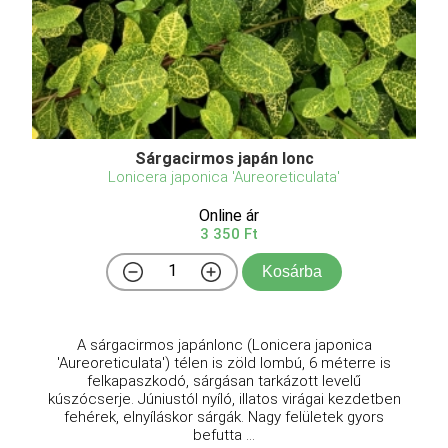
Sárgacirmos japán lonc
Lonicera japonica 'Aureoreticulata'
Online ár
3 350 Ft
Kosárba
A sárgacirmos japánlonc (Lonicera japonica
'Aureoreticulata') télen is zöld lombú, 6 méterre is
felkapaszkodó, sárgásan tarkázott levelű
kúszócserje. Júniustól nyíló, illatos virágai kezdetben
fehérek, elnyíláskor sárgák. Nagy felületek gyors
befutta ...