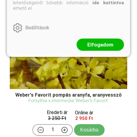
lehetőségeiről bővebb információ
ide kattintva
érhető el.
Beállítások
Elfogadom
Weber's Favorit pompás aranyfa, aranyvessző
Forsythia x intermedia 'Weber's Favorit'
Eredeti ár
Online ár
3 250 Ft
2 950 Ft
Kosárba