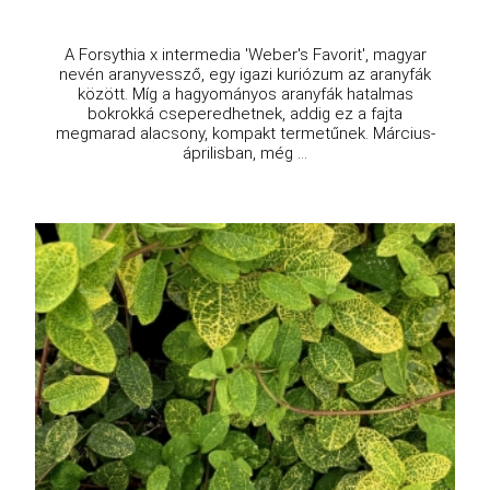
A Forsythia x intermedia 'Weber's Favorit', magyar
nevén aranyvessző, egy igazi kuriózum az aranyfák
között. Míg a hagyományos aranyfák hatalmas
bokrokká cseperedhetnek, addig ez a fajta
megmarad alacsony, kompakt termetűnek. Március-
áprilisban, még ...