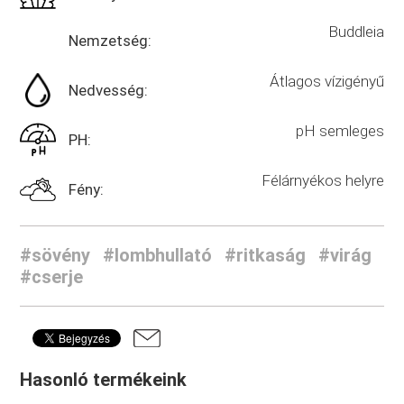
Buddleia
Nemzetség:
Átlagos vízigényű
Nedvesség:
pH semleges
PH:
Félárnyékos helyre
Fény:
#sövény
#lombhullató
#ritkaság
#virág
#cserje
Hasonló termékeink