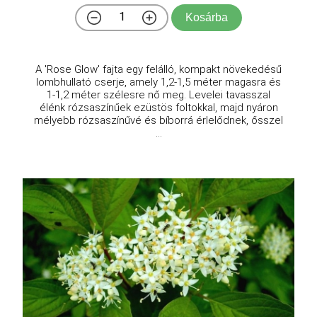
Kosárba
A 'Rose Glow' fajta egy felálló, kompakt növekedésű
lombhullató cserje, amely 1,2-1,5 méter magasra és
1-1,2 méter szélesre nő meg. Levelei tavasszal
élénk rózsaszínűek ezüstös foltokkal, majd nyáron
mélyebb rózsaszínűvé és bíborrá érlelődnek, ősszel
...