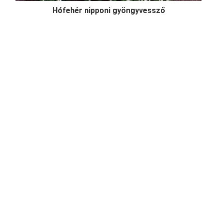
Hófehér nipponi gyöngyvessző
Spiraea nipponica 'Snowmound'
Online ár
2 450 Ft
Kosárba
Hófehér nipponi gyöngyvessző (Spiraea nipponica
'Snowmound') egy felfelé törő vesszőjű, 1-1,5
méteres cserje, lombozata enyhén kékes árnyalatú,
dús hófehér tavaszi virágzásával az egyik legszebb
gyöngyvessző, mely szoliternek, sövénynek
egyaránt reme ...