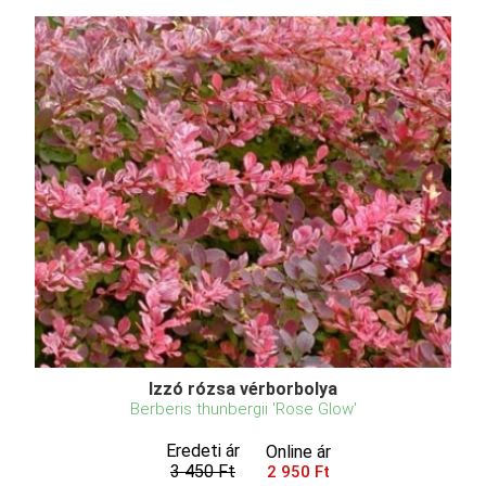
Izzó rózsa vérborbolya
Berberis thunbergii 'Rose Glow'
Eredeti ár
Online ár
3 450 Ft
2 950 Ft