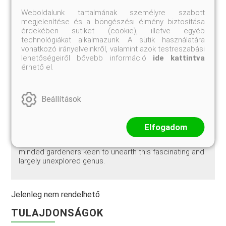
festmény, 1 fekete-fehér kép, 2 diagram.
Weboldalunk tartalmának személyre szabott
megjelenítése és a böngészési élmény biztosítása
érdekében sütiket (cookie), illetve egyéb
The genus
Impatiens
is enormous, comprising over a
technológiákat alkalmazunk. A sütik használatára
thousand species — many of which, although highly
vonatkozó irányelveinkről, valamint azok testreszabási
desirable, remain little known to Western gardeners.
lehetőségeiről bővebb információ
ide kattintva
Ray Morgan examines
Impatiens
through a botanical
érhető el.
lens, describing their physiology, morphology and seed
dispersal mechanisms, then moves on to place
impatiens in historical context. Perhaps most excitingly,
the author highlights a selection of garden-worthy
Beállítások
impatiens native to the world's widely diverse cultural
habitats, describing over 200 species ranging from
Madagascar to New Guinea hybrids. With over 160
Elfogadom
color photos complementing the detailed plant
descriptions,
Impatiens
is essential reading for curious-
minded gardeners keen to unearth this fascinating and
largely unexplored genus.
Jelenleg nem rendelhető
TULAJDONSÁGOK