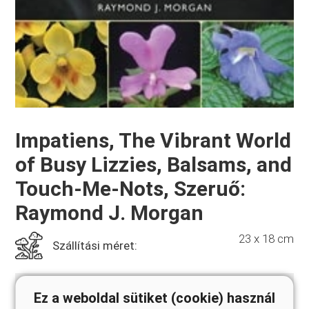
Impatiens, The Vibrant World
of Busy Lizzies, Balsams, and
Touch-Me-Nots, Szeruő:
Raymond J. Morgan
23 x 18 cm
Szállítási méret:
Ez a weboldal sütiket (cookie) használ
Kemény kötés, 224 oldal, 162 színes kép, 1 színes