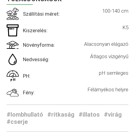
100-140 cm
Szállítási méret:
K5
Kiszerelés:
Alacsonyan elágazó
Növényforma:
Átlagos vízigényű
Nedvesség:
pH semleges
PH:
Félárnyékos helyre
Fény:
#lombhullató
#ritkaság
#illatos
#virág
#cserje