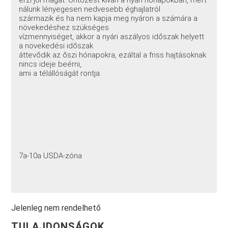
nálunk lényegesen nedvesebb éghajlatról
származik és ha nem kapja meg nyáron a számára a
növekedéshez szükséges
vízmennyiséget, akkor a nyári aszályos időszak helyett
a növekedési időszak
áttevődik az őszi hónapokra, ezáltal a friss hajtásoknak
nincs ideje beérni,
ami a télállóságát rontja.
7a-10a USDA-zóna
Jelenleg nem rendelhető
TULAJDONSÁGOK