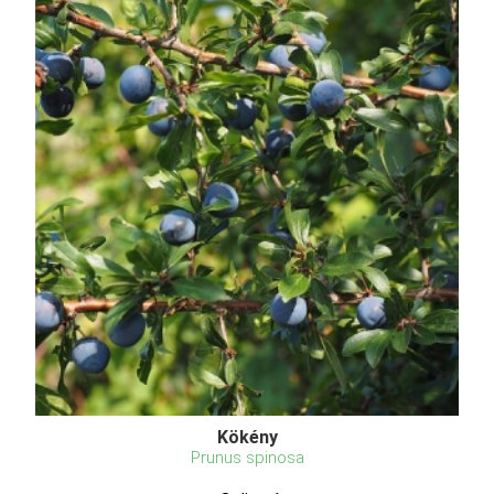
Kökény
Prunus spinosa