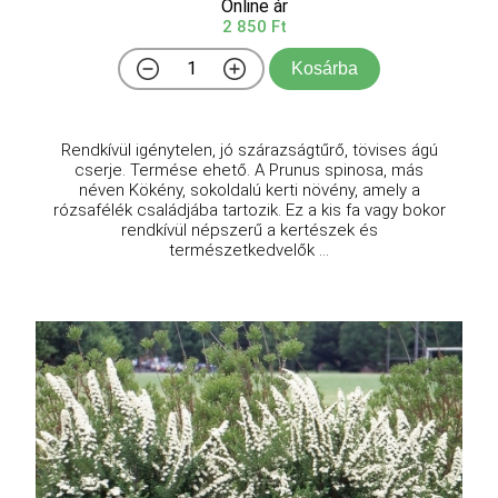
Online ár
2 850 Ft
Kosárba
Rendkívül igénytelen, jó szárazságtűrő, tövises ágú
cserje. Termése ehető. A Prunus spinosa, más
néven Kökény, sokoldalú kerti növény, amely a
rózsafélék családjába tartozik. Ez a kis fa vagy bokor
rendkívül népszerű a kertészek és
természetkedvelők ...