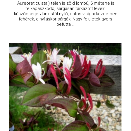
'Aureoreticulata') télen is zöld lombú, 6 méterre is
felkapaszkodó, sárgásan tarkázott levelű
kúszócserje. Júniustól nyíló, illatos virágai kezdetben
fehérek, elnyíláskor sárgák. Nagy felületek gyors
befutta ...