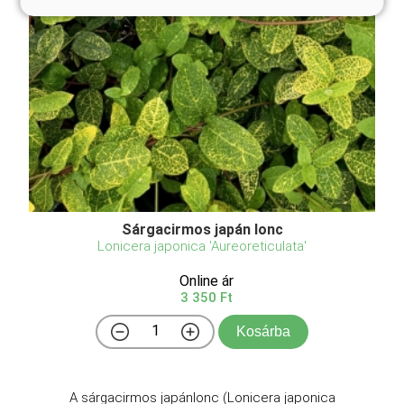
Sárgacirmos japán lonc
Lonicera japonica 'Aureoreticulata'
Online ár
3 350 Ft
Kosárba
A sárgacirmos japánlonc (Lonicera japonica