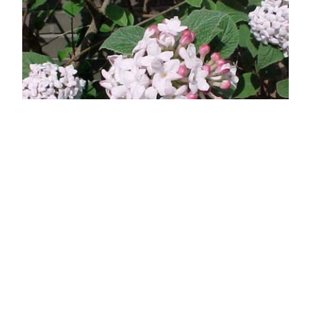
Aurora illatos bangita
Viburnum carlesii 'Aurora'
Eredeti ár
Online ár
6 250 Ft
5 950 Ft
Kosárba