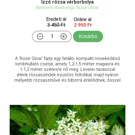
Izzó rózsa vérborbolya
Berberis thunbergii 'Rose Glow'
Eredeti ár
Online ár
3 450 Ft
2 950 Ft
Kosárba
A 'Rose Glow' fajta egy felálló, kompakt növekedésű
lombhullató cserje, amely 1,2-1,5 méter magasra és
1-1,2 méter szélesre nő meg. Levelei tavasszal
élénk rózsaszínűek ezüstös foltokkal, majd nyáron
mélyebb rózsaszínűvé és bíborrá érlelődnek, ősszel
...