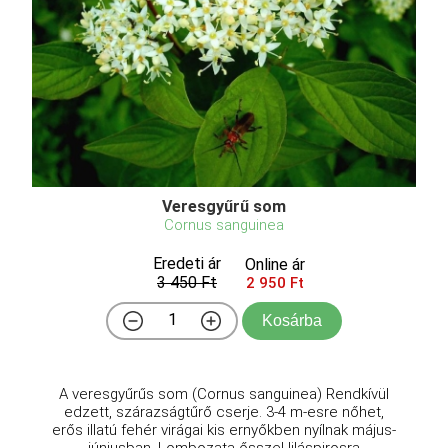
Veresgyűrű som
Cornus sanguinea
Eredeti ár
Online ár
3 450 Ft
2 950 Ft
Kosárba
A veresgyűrűs som (Cornus sanguinea) Rendkívül
edzett, szárazságtűrő cserje. 3-4 m-esre nőhet,
erős illatú fehér virágai kis ernyőkben nyílnak május-
júniusban. Lombozata ősszel liláspirosra