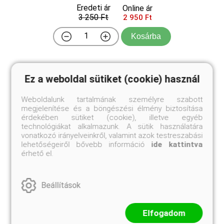
Eredeti ár
Online ár
3 250 Ft
2 950 Ft
Kosárba
A Forsythia x intermedia 'Weber's Favorit', magyar
Ez a weboldal sütiket (cookie) használ
nevén aranyvessző, egy igazi kuriózum az aranyfák
között. Míg a hagyományos aranyfák hatalmas
Weboldalunk tartalmának személyre szabott
bokrokká cseperedhetnek, addig ez a fajta
megjelenítése és a böngészési élmény biztosítása
megmarad alacsony, kompakt termetűnek. Március-
érdekében sütiket (cookie), illetve egyéb
áprilisban, még ...
technológiákat alkalmazunk. A sütik használatára
vonatkozó irányelveinkről, valamint azok testreszabási
lehetőségeiről bővebb információ
ide kattintva
érhető el.
Beállítások
Elfogadom