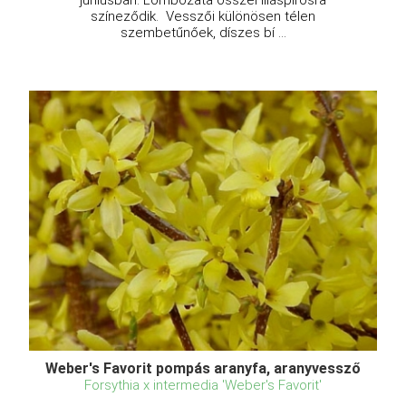
színeződik. Vesszői különösen télen
szembetűnőek, díszes bí ...
Weber's Favorit pompás aranyfa, aranyvessző
Forsythia x intermedia 'Weber's Favorit'