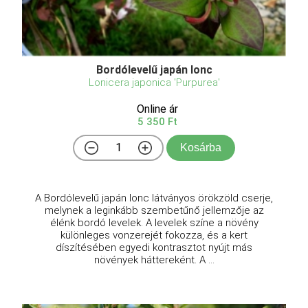
Bordólevelű japán lonc
Lonicera japonica 'Purpurea'
Online ár
5 350 Ft
Kosárba
A Bordólevelű japán lonc látványos örökzöld cserje,
melynek a leginkább szembetűnő jellemzője az
élénk bordó levelek. A levelek színe a növény
különleges vonzerejét fokozza, és a kert
díszítésében egyedi kontrasztot nyújt más
növények háttereként. A ...