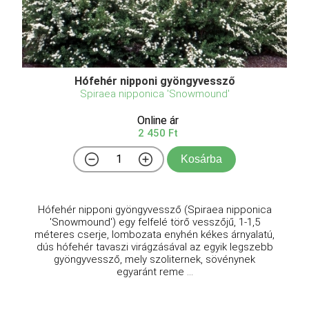
Hófehér nipponi gyöngyvessző
Spiraea nipponica 'Snowmound'
Online ár
2 450 Ft
Kosárba
Hófehér nipponi gyöngyvessző (Spiraea nipponica
'Snowmound') egy felfelé törő vesszőjű, 1-1,5
méteres cserje, lombozata enyhén kékes árnyalatú,
dús hófehér tavaszi virágzásával az egyik legszebb
gyöngyvessző, mely szoliternek, sövénynek
egyaránt reme ...