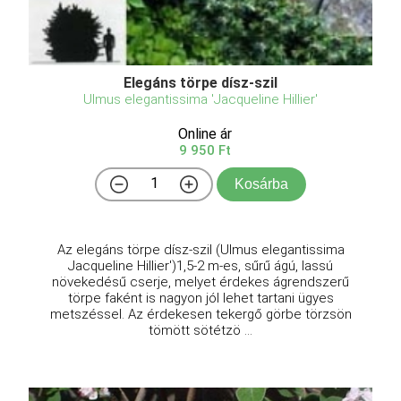
Elegáns törpe dísz-szil
Ulmus elegantissima 'Jacqueline Hillier'
Online ár
9 950 Ft
Kosárba
Az elegáns törpe dísz-szil (Ulmus elegantissima
Jacqueline Hillier')1,5-2 m-es, sűrű ágú, lassú
növekedésű cserje, melyet érdekes ágrendszerű
törpe faként is nagyon jól lehet tartani ügyes
metszéssel. Az érdekesen tekergő görbe törzsön
tömött sötétzö ...