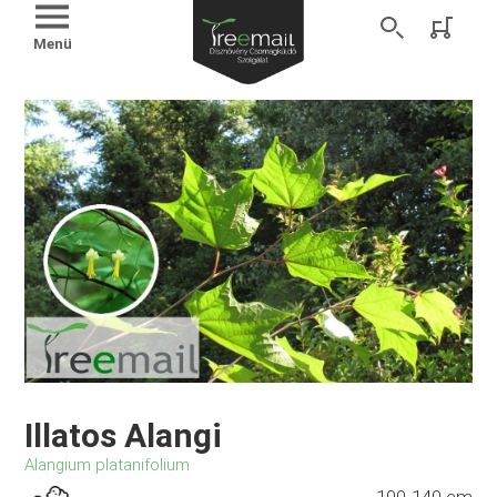
Menü
Illatos Alangi
Alangium platanifolium