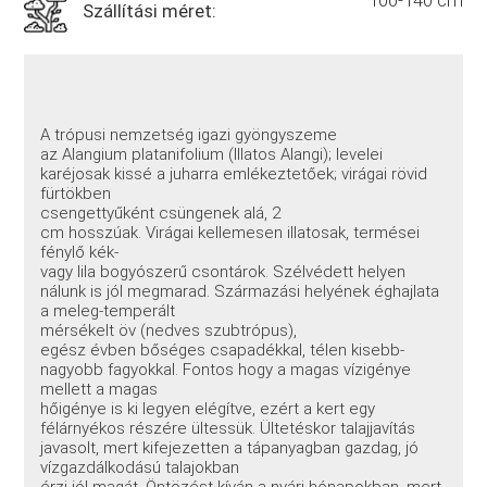
100-140 cm
Szállítási méret:
A trópusi nemzetség igazi gyöngyszeme
az Alangium platanifolium (Illatos Alangi); levelei
karéjosak kissé a juharra emlékeztetőek; virágai rövid
fürtökben
csengettyűként csüngenek alá, 2
cm hosszúak. Virágai kellemesen illatosak, termései
fénylő kék-
vagy lila bogyószerű csontárok. Szélvédett helyen
nálunk is jól megmarad. Származási helyének éghajlata
a meleg-temperált
mérsékelt öv (nedves szubtrópus),
egész évben bőséges csapadékkal, télen kisebb-
nagyobb fagyokkal. Fontos hogy a magas vízigénye
mellett a magas
hőigénye is ki legyen elégítve, ezért a kert egy
félárnyékos részére ültessük. Ültetéskor talajjavítás
javasolt, mert kifejezetten a tápanyagban gazdag, jó
vízgazdálkodású talajokban
érzi jól magát. Öntözést kíván a nyári hónapokban, mert