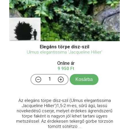
Elegáns törpe dísz-szil
Ulmus elegantissima 'Jacqueline Hillier'
Online ár
9 950 Ft
Kosárba
Az elegáns törpe dísz-szil (Ulmus elegantissima
Jacqueline Hillier')1,5-2 m-es, sűrű ágú, lassú
növekedésű cserje, melyet érdekes ágrendszerű
törpe faként is nagyon jól lehet tartani ügyes
metszéssel. Az érdekesen tekergő görbe törzsön
tömött sötétzö ...