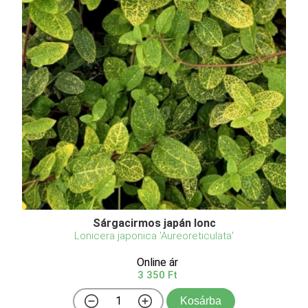
Sárgacirmos japán lonc
Lonicera japonica 'Aureoreticulata'
Online ár
3 350 Ft
Kosárba