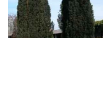
Robosztus oszlopos tiszafa
Taxus baccata 'Fastigiata Robusta'
Eredeti ár