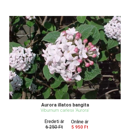
Aurora illatos bangita
Viburnum carlesii 'Aurora'
Eredeti ár
Online ár
6 250 Ft
5 950 Ft