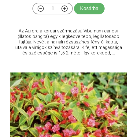
Kosárba
Az Aurora a koreai származású Viburnum carlesii
(illatos bangita) egyik legkedveltebb, legillatosabb
fajtája. Nevét a hajnali rózsaszínes fényről kapta,
utalva a virágok színváltozására. Kifejlett magassága
és szélessége is 1,5-2 méter, így kerekded, ...