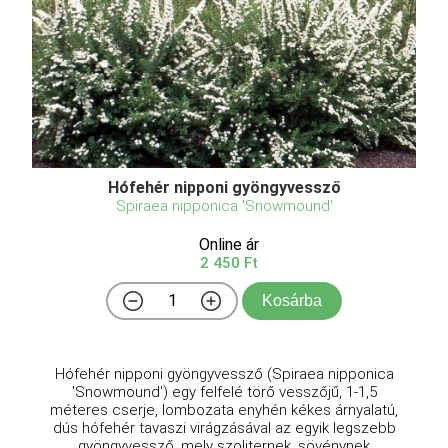
Hófehér nipponi gyöngyvessző
Spiraea nipponica 'Snowmound'
Online ár
2 450 Ft
Kosárba
Hófehér nipponi gyöngyvessző (Spiraea nipponica
'Snowmound') egy felfelé törő vesszőjű, 1-1,5
méteres cserje, lombozata enyhén kékes árnyalatú,
dús hófehér tavaszi virágzásával az egyik legszebb
gyöngyvessző, mely szoliternek, sövénynek