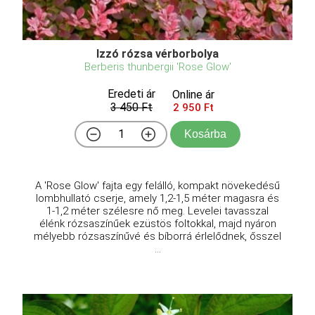
Izzó rózsa vérborbolya
Berberis thunbergii 'Rose Glow'
Eredeti ár
Online ár
3 450 Ft
2 950 Ft
Kosárba
A 'Rose Glow' fajta egy felálló, kompakt növekedésű
lombhullató cserje, amely 1,2-1,5 méter magasra és
1-1,2 méter szélesre nő meg. Levelei tavasszal
élénk rózsaszínűek ezüstös foltokkal, majd nyáron
mélyebb rózsaszínűvé és bíborrá érlelődnek, ősszel
...