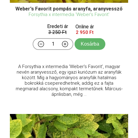
Weber's Favorit pompás aranyfa, aranyvessző
Forsythia x intermedia 'Weber's Favorit'
Eredeti ár
Online ár
3 250 Ft
2 950 Ft
Kosárba
A Forsythia x intermedia 'Weber's Favorit', magyar
nevén aranyvessző, egy igazi kuriózum az aranyfák
között. Míg a hagyományos aranyfák hatalmas
bokrokká cseperedhetnek, addig ez a fajta
megmarad alacsony, kompakt termetűnek. Március-
áprilisban, még ...