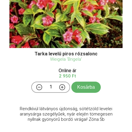
Tarka levelű piros rózsalonc
Weigela 'Brigela'
Online ár
2 950 Ft
Kosárba
Rendkívül látványos újdonság, sötétzöld levelei
aranysárga szegélyűek, nyár elején tömegesen
nyílnak gyönyörű bordó virágai! Zóna:5b