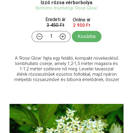
Izzó rózsa vérborbolya
Berberis thunbergii 'Rose Glow'
Eredeti ár
Online ár
3 450 Ft
2 950 Ft
Kosárba
A 'Rose Glow' fajta egy felálló, kompakt növekedésű
lombhullató cserje, amely 1,2-1,5 méter magasra és
1-1,2 méter szélesre nő meg. Levelei tavasszal
élénk rózsaszínűek ezüstös foltokkal, majd nyáron
mélyebb rózsaszínűvé és bíborrá érlelődnek, ősszel
...