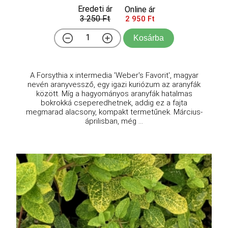
Eredeti ár
Online ár
3 250 Ft
2 950 Ft
Kosárba
A Forsythia x intermedia 'Weber's Favorit', magyar
nevén aranyvessző, egy igazi kuriózum az aranyfák
között. Míg a hagyományos aranyfák hatalmas
bokrokká cseperedhetnek, addig ez a fajta
megmarad alacsony, kompakt termetűnek. Március-
áprilisban, még ...