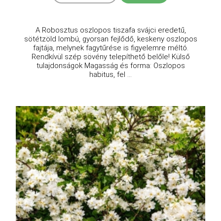
A Robosztus oszlopos tiszafa svájci eredetű,
sötétzöld lombú, gyorsan fejlődő, keskeny oszlopos
fajtája, melynek fagytűrése is figyelemre méltó.
Rendkívül szép sövény telepíthető belőle! Külső
tulajdonságok Magasság és forma: Oszlopos
habitus, fel ...