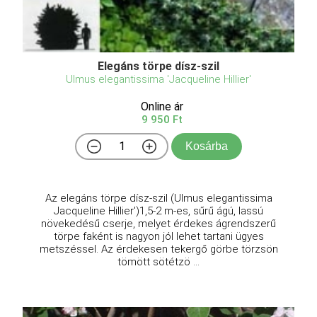
Elegáns törpe dísz-szil
Ulmus elegantissima 'Jacqueline Hillier'
Online ár
9 950 Ft
Kosárba
Az elegáns törpe dísz-szil (Ulmus elegantissima
Jacqueline Hillier')1,5-2 m-es, sűrű ágú, lassú
növekedésű cserje, melyet érdekes ágrendszerű
törpe faként is nagyon jól lehet tartani ügyes
metszéssel. Az érdekesen tekergő görbe törzsön
tömött sötétzö ...