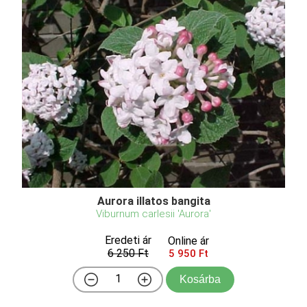
Aurora illatos bangita
Viburnum carlesii 'Aurora'
Eredeti ár
Online ár
6 250 Ft
5 950 Ft
Kosárba