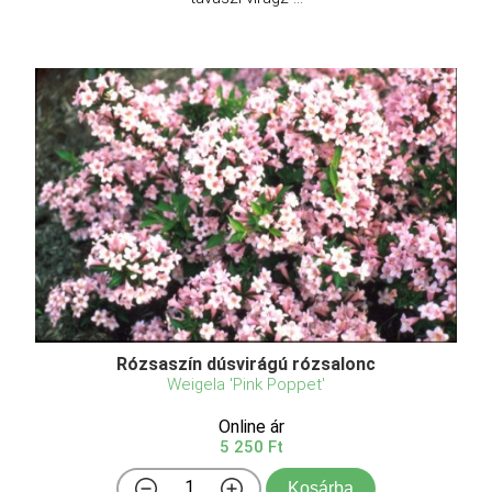
Rózsaszín dúsvirágú rózsalonc
Weigela 'Pink Poppet'
Online ár
5 250 Ft
Kosárba