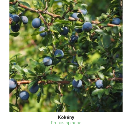
Kökény
Prunus spinosa