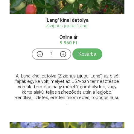
'Lang' kínai datolya
Ziziphus jujuba 'Lang'
Online ár
9 950 Ft
Kosárba
A Lang kínai datolya (Ziziphus jujuba 'Lang') az első
fajták egyike volt, melyet az USA-ban termesztésbe
vontak. Termése nagy méretű, gömbölyded, vagy
körte alakú, teljes színeződés után a legjobb.
Rendkívül ízletes, éretten finom édes, ropogós húsú
...