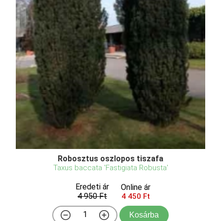
Robosztus oszlopos tiszafa
Taxus baccata 'Fastigiata Robusta'
Eredeti ár
Online ár
4 950 Ft
4 450 Ft
Kosárba