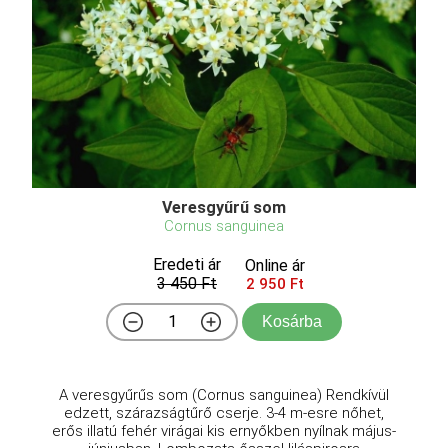
Veresgyűrű som
Cornus sanguinea
Eredeti ár
Online ár
3 450 Ft
2 950 Ft
Kosárba
A veresgyűrűs som (Cornus sanguinea) Rendkívül
edzett, szárazságtűrő cserje. 3-4 m-esre nőhet,
erős illatú fehér virágai kis ernyőkben nyílnak május-