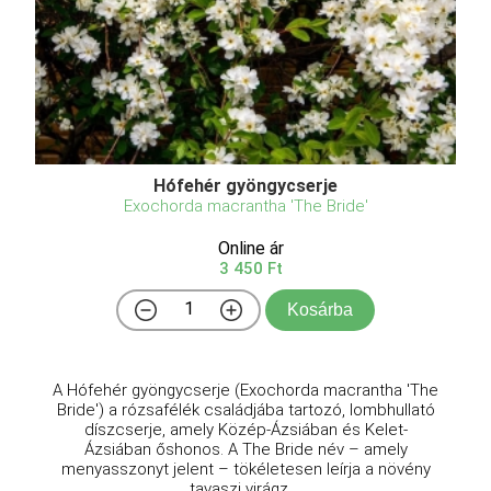
Hófehér gyöngycserje
Exochorda macrantha 'The Bride'
Online ár
3 450 Ft
Kosárba
A Hófehér gyöngycserje (Exochorda macrantha 'The
Bride') a rózsafélék családjába tartozó, lombhullató
díszcserje, amely Közép-Ázsiában és Kelet-
Ázsiában őshonos. A The Bride név – amely
menyasszonyt jelent – tökéletesen leírja a növény
tavaszi virágz ...