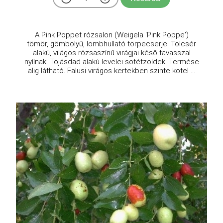
A Pink Poppet rózsalon (Weigela 'Pink Poppe')
tömör, gömbölyű, lombhullató törpecserje. Tölcsér
alakú, világos rózsaszínű virágjai késő tavasszal
nyílnak. Tojásdad alakú levelei sötétzöldek. Termése
alig látható. Falusi virágos kertekben szinte kötel ...