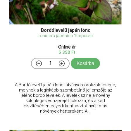
Bordólevelű japán lonc
Lonicera japonica 'Purpurea'
Online ár
5 350 Ft
Kosárba
A Bordólevelű japán lonc látványos örökzöld cserje,
melynek a leginkább szembetűnő jellemzője az
élénk bordó levelek. A levelek színe a növény
különleges vonzerejét fokozza, és a kert
díszítésében egyedi kontrasztot nyújt más
növények háttereként. A ...