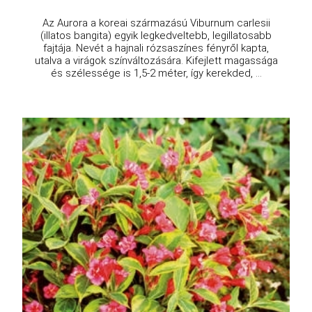
Az Aurora a koreai származású Viburnum carlesii
(illatos bangita) egyik legkedveltebb, legillatosabb
fajtája. Nevét a hajnali rózsaszínes fényről kapta,
utalva a virágok színváltozására. Kifejlett magassága
és szélessége is 1,5-2 méter, így kerekded, ...