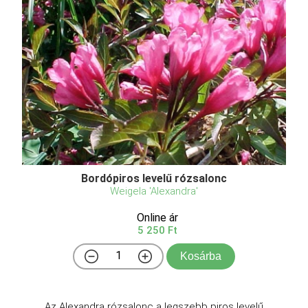
Bordópiros levelű rózsalonc
Weigela 'Alexandra'
Online ár
5 250 Ft
Kosárba
Az Alexandra rózsalonc a legszebb piros levelű