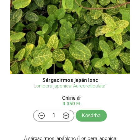
Sárgacirmos japán lonc
Lonicera japonica 'Aureoreticulata'
Online ár
3 350 Ft
Kosárba
A sárgacirmos japánlonc (Lonicera japonica