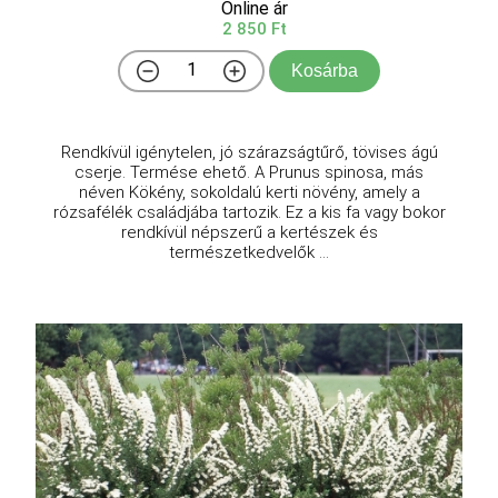
Online ár
2 850 Ft
Kosárba
Rendkívül igénytelen, jó szárazságtűrő, tövises ágú
cserje. Termése ehető. A Prunus spinosa, más
néven Kökény, sokoldalú kerti növény, amely a
rózsafélék családjába tartozik. Ez a kis fa vagy bokor
rendkívül népszerű a kertészek és
természetkedvelők ...