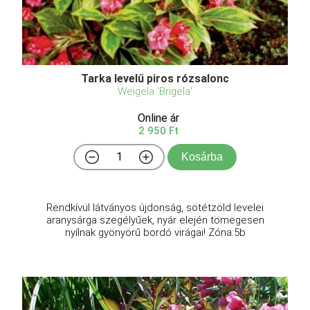
Tarka levelű piros rózsalonc
Weigela 'Brigela'
Online ár
2 950 Ft
Kosárba
Rendkívül látványos újdonság, sötétzöld levelei
aranysárga szegélyűek, nyár elején tömegesen
nyílnak gyönyörű bordó virágai! Zóna:5b