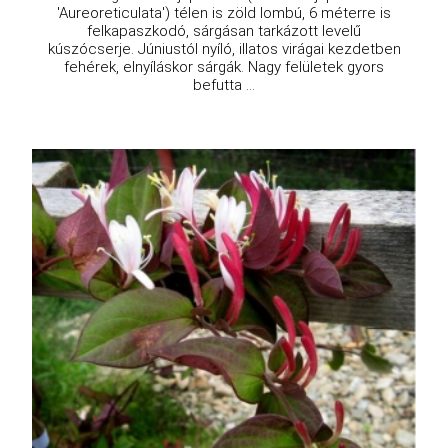
'Aureoreticulata') télen is zöld lombú, 6 méterre is
felkapaszkodó, sárgásan tarkázott levelű
kúszócserje. Júniustól nyíló, illatos virágai kezdetben
fehérek, elnyíláskor sárgák. Nagy felületek gyors
befutta ...