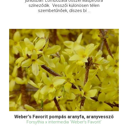
júniusban. Lombozata ősszel liláspirosra
színeződik. Vesszői különösen télen
szembetűnőek, díszes bí ...
Weber's Favorit pompás aranyfa, aranyvessző
Forsythia x intermedia 'Weber's Favorit'