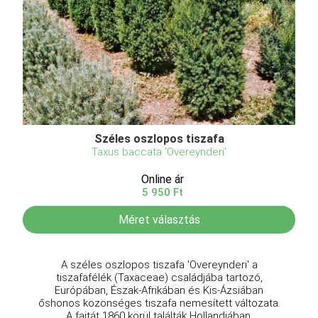
Széles oszlopos tiszafa
Taxus baccata 'Overeynderi'
Online ár
5 950 Ft
Méret választás
A széles oszlopos tiszafa 'Overeynderi' a
tiszafafélék (Taxaceae) családjába tartozó,
Európában, Észak-Afrikában és Kis-Ázsiában
őshonos közönséges tiszafa nemesített változata.
A fajtát 1860 körül találták Hollandiában,