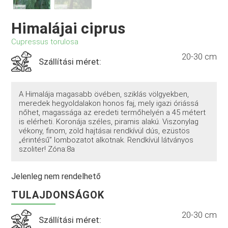
Himalájai ciprus
Cupressus torulosa
20-30 cm
Szállítási méret:
A Himalája magasabb övében, sziklás völgyekben,
meredek hegyoldalakon honos faj, mely igazi óriássá
nőhet, magassága az eredeti termőhelyén a 45 métert
is elérheti. Koronája széles, piramis alakú. Viszonylag
vékony, finom, zöld hajtásai rendkívül dús, ezüstös
„érintésű” lombozatot alkotnak. Rendkívül látványos
szoliter! Zóna:8a
Jelenleg nem rendelhető
TULAJDONSÁGOK
20-30 cm
Szállítási méret: