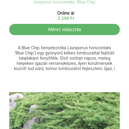
Juniperus horizontalis 'Blue Chip'
Online ár
3 290 Ft
Méret választás
A Blue Chip henyeboróka (Juniperus horizontalis
'Blue Chip') egy gyönyörű kékes lombozattal fejlődő
talajtakaró fenyőféle. Első sorban napos, meleg
helyeken igazán versenyképes, ilyen körülmények
között tud sűrű, tömör lombozatot fejleszteni. Igaz, i
...