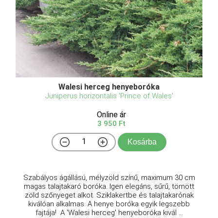
Walesi herceg henyeboróka
Juniperus horizontalis 'Prince of Wales'
Online ár
3 950 Ft
Kosárba
Szabályos ágállású, mélyzöld színű, maximum 30 cm
magas talajtakaró boróka. Igen elegáns, sűrű, tömött
zöld szőnyeget alkot. Sziklakertbe és talajtakarónak
kiválóan alkalmas. A henye boróka egyik legszebb
fajtája! A 'Walesi herceg' henyeboróka kivál ...