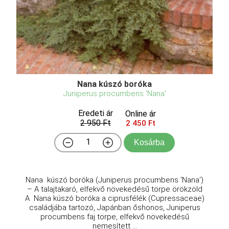
Nana kúszó boróka
Juniperus procumbens 'Nana'
Eredeti ár
Online ár
2 950 Ft
2 450 Ft
Kosárba
Nana kúszó boróka (Juniperus procumbens 'Nana')
– A talajtakaró, elfekvő növekedésű törpe örökzöld
A Nana kúszó boróka a ciprusfélék (Cupressaceae)
családjába tartozó, Japánban őshonos, Juniperus
procumbens faj törpe, elfekvő növekedésű
nemesített ...