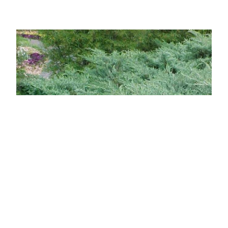
Hamvaskék kúszó virginiai boróka
Juniperus virginiana 'Grey Owl'
Online ár
4 250 Ft