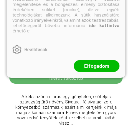
megjelenítése és a böngészési élmény biztosítása
érdekében sütiket (cookie), illetve egyéb
technológiákat alkalmazunk. A sütik használatára
vonatkozó irányelveinkről, valamint azok testreszabási
lehetőségeiről bővebb információ
ide kattintva
érhető el.
Kék arizóna-ciprus
Beállítások
Cupressus arizonica 'Glauca'
Online ár
Elfogadom
10 450 Ft
Méret választás
A kék arizóna-ciprus egy igénytelen, erőteljes
szárazságtűrő növény. Sivatagi, félsivatagi zord
környezetből származik, ezért a mi kertjeink klímája
maga a kánaán számára. Ennek megfelelően gyors
növekedsű fenyőféleként kezelhetjük, amit inkább
vissz ...