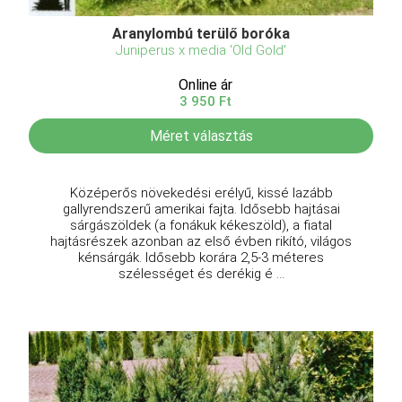
Aranylombú terülő boróka
Juniperus x media 'Old Gold'
Online ár
3 950 Ft
Méret választás
Középerős növekedési erélyű, kissé lazább
gallyrendszerű amerikai fajta. Idősebb hajtásai
sárgászöldek (a fonákuk kékeszöld), a fiatal
hajtásrészek azonban az első évben rikító, világos
kénsárgák. Idősebb korára 2,5-3 méteres
szélességet és derékig é ...