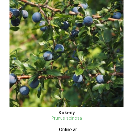
Kökény
Prunus spinosa
Online ár