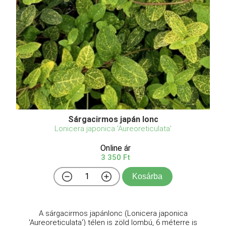
Sárgacirmos japán lonc
Lonicera japonica 'Aureoreticulata'
Online ár
3 350 Ft
Kosárba
A sárgacirmos japánlonc (Lonicera japonica
'Aureoreticulata') télen is zöld lombú, 6 méterre is