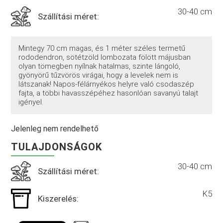
30-40 cm
Szállítási méret:
Mintegy 70 cm magas, és 1 méter széles termetű
rododendron, sötétzöld lombozata fölött májusban
olyan tömegben nyílnak hatalmas, szinte lángoló,
gyönyörű tűzvörös virágai, hogy a levelek nem is
látszanak! Napos-félárnyékos helyre való csodaszép
fajta, a többi havasszépéhez hasonlóan savanyú talajt
igényel.
Jelenleg nem rendelhető
TULAJDONSÁGOK
30-40 cm
Szállítási méret:
K5
Kiszerelés: