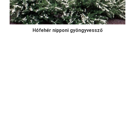
Hófehér nipponi gyöngyvessző
Spiraea nipponica 'Snowmound'
Online ár
2 450 Ft
Kosárba
Hófehér nipponi gyöngyvessző (Spiraea nipponica
'Snowmound') egy felfelé törő vesszőjű, 1-1,5
méteres cserje, lombozata enyhén kékes árnyalatú,
dús hófehér tavaszi virágzásával az egyik legszebb
gyöngyvessző, mely szoliternek, sövénynek
egyaránt reme ...