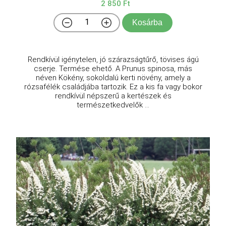
2 850 Ft
Kosárba
Rendkívül igénytelen, jó szárazságtűrő, tövises ágú
cserje. Termése ehető. A Prunus spinosa, más
néven Kökény, sokoldalú kerti növény, amely a
rózsafélék családjába tartozik. Ez a kis fa vagy bokor
rendkívül népszerű a kertészek és
természetkedvelők ...