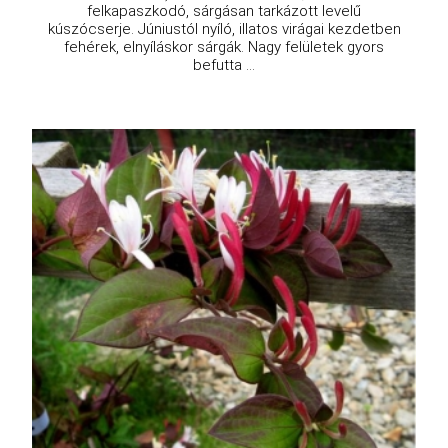
felkapaszkodó, sárgásan tarkázott levelű
kúszócserje. Júniustól nyíló, illatos virágai kezdetben
fehérek, elnyíláskor sárgák. Nagy felületek gyors
befutta ...