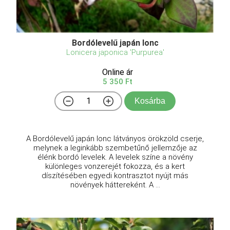
Bordólevelű japán lonc
Lonicera japonica 'Purpurea'
Online ár
5 350 Ft
Kosárba
A Bordólevelű japán lonc látványos örökzöld cserje,
melynek a leginkább szembetűnő jellemzője az
élénk bordó levelek. A levelek színe a növény
különleges vonzerejét fokozza, és a kert
díszítésében egyedi kontrasztot nyújt más
növények háttereként. A ...