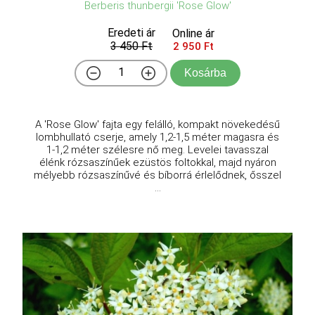
Berberis thunbergii 'Rose Glow'
Eredeti ár
Online ár
3 450 Ft
2 950 Ft
Kosárba
A 'Rose Glow' fajta egy felálló, kompakt növekedésű
lombhullató cserje, amely 1,2-1,5 méter magasra és
1-1,2 méter szélesre nő meg. Levelei tavasszal
élénk rózsaszínűek ezüstös foltokkal, majd nyáron
mélyebb rózsaszínűvé és bíborrá érlelődnek, ősszel
...