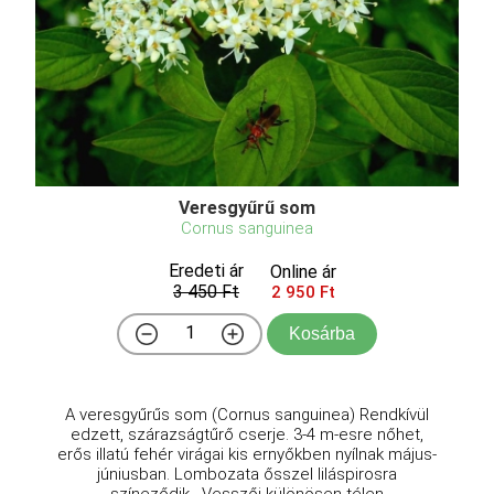
Veresgyűrű som
Cornus sanguinea
Eredeti ár
Online ár
3 450 Ft
2 950 Ft
Kosárba
A veresgyűrűs som (Cornus sanguinea) Rendkívül
edzett, szárazságtűrő cserje. 3-4 m-esre nőhet,
erős illatú fehér virágai kis ernyőkben nyílnak május-
júniusban. Lombozata ősszel liláspirosra