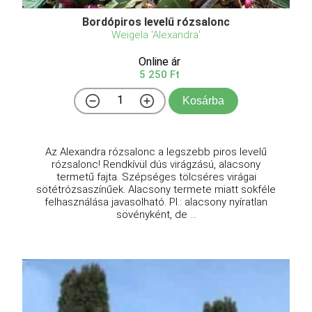
Bordópiros levelű rózsalonc
Weigela 'Alexandra'
Online ár
5 250 Ft
Kosárba
Az Alexandra rózsalonc a legszebb piros levelű
rózsalonc! Rendkívül dús virágzású, alacsony
termetű fajta. Szépséges tölcséres virágai
sötétrózsaszínűek. Alacsony termete miatt sokféle
felhasználása javasolható. Pl.: alacsony nyíratlan
sövényként, de ...