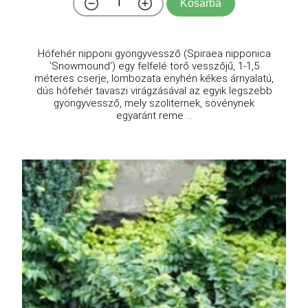
Kosárba
Hófehér nipponi gyöngyvessző (Spiraea nipponica
'Snowmound') egy felfelé törő vesszőjű, 1-1,5
méteres cserje, lombozata enyhén kékes árnyalatú,
dús hófehér tavaszi virágzásával az egyik legszebb
gyöngyvessző, mely szoliternek, sövénynek
egyaránt reme ...