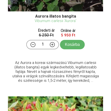
Aurora illatos bangita
Viburnum carlesii 'Aurora'
Eredeti ár
Online ár
6 250 Ft
5 950 Ft
Kosárba
Az Aurora a koreai származású Viburnum carlesii
(illatos bangita) egyik legkedveltebb, legillatosabb
fajtája. Nevét a hajnali rózsaszínes fényről kapta,
utalva a virágok színváltozására. Kifejlett magassága
és szélessége is 1,5-2 méter, így kerekded, ...