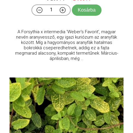
Kosárba
A Forsythia x intermedia 'Weber's Favorit', magyar
nevén aranyvessző, egy igazi kuriózum az aranyfák
között. Míg a hagyományos aranyfák hatalmas
bokrokká cseperedhetnek, addig ez a fajta
megmarad alacsony, kompakt termetűnek. Március-
áprilisban, még ...