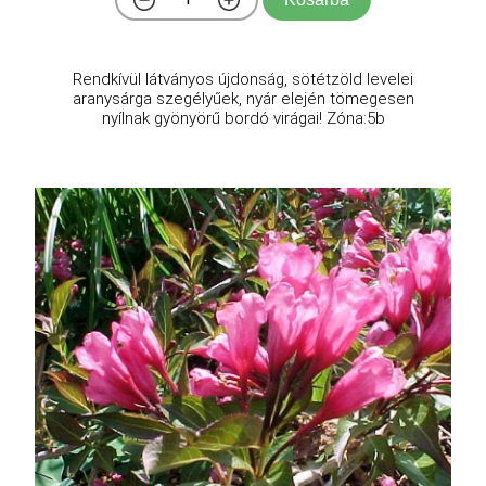
Rendkívül látványos újdonság, sötétzöld levelei
aranysárga szegélyűek, nyár elején tömegesen
nyílnak gyönyörű bordó virágai! Zóna:5b