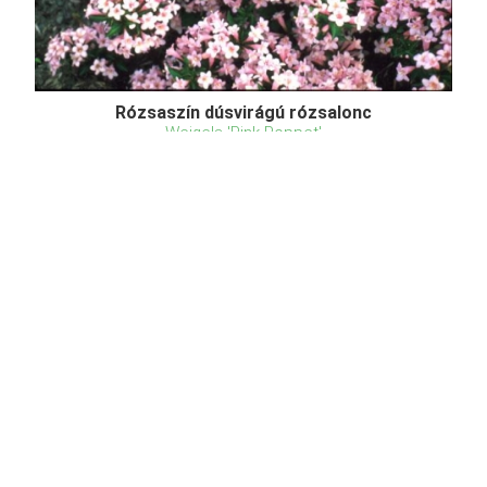
Rózsaszín dúsvirágú rózsalonc
Weigela 'Pink Poppet'
Online ár
5 250 Ft
Kosárba
A Pink Poppet rózsalon (Weigela 'Pink Poppe')
tömör, gömbölyű, lombhullató törpecserje. Tölcsér
alakú, világos rózsaszínű virágjai késő tavasszal
nyílnak. Tojásdad alakú levelei sötétzöldek. Termése
alig látható. Falusi virágos kertekben szinte kötel ...