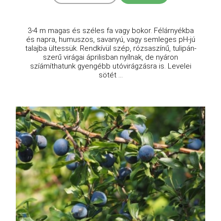
3-4 m magas és széles fa vagy bokor. Félárnyékba
és napra, humuszos, savanyú, vagy semleges pH-jú
talajba ültessük. Rendkívül szép, rózsaszínű, tulipán-
szerű virágai áprilisban nyílnak, de nyáron
szíámíthatunk gyengébb utóvirágzásra is. Levelei
sötét ...