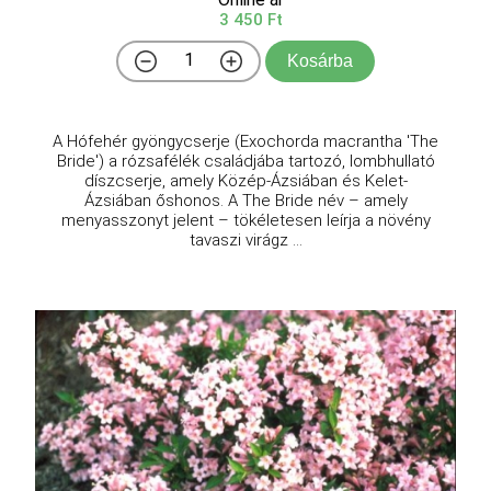
3 450 Ft
Kosárba
A Hófehér gyöngycserje (Exochorda macrantha 'The
Bride') a rózsafélék családjába tartozó, lombhullató
díszcserje, amely Közép-Ázsiában és Kelet-
Ázsiában őshonos. A The Bride név – amely
menyasszonyt jelent – tökéletesen leírja a növény
tavaszi virágz ...