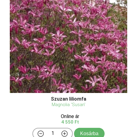
Szuzan liliomfa
Magnolia 'Susan'
Online ár
4 550 Ft
Kosárba