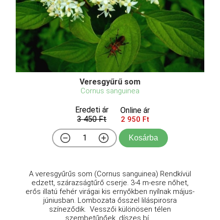
Veresgyűrű som
Cornus sanguinea
Eredeti ár
Online ár
3 450 Ft
2 950 Ft
Kosárba
A veresgyűrűs som (Cornus sanguinea) Rendkívül
edzett, szárazságtűrő cserje. 3-4 m-esre nőhet,
erős illatú fehér virágai kis ernyőkben nyílnak május-
júniusban. Lombozata ősszel liláspirosra
színeződik. Vesszői különösen télen
szembetűnőek, díszes bí ...