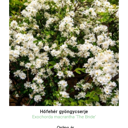
Hófehér gyöngycserje
Exochorda macrantha 'The Bride'
Online ár