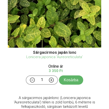
Sárgacirmos japán lonc
Lonicera japonica 'Aureoreticulata'
Online ár
3 350 Ft
Kosárba
A sárgacirmos japánlonc (Lonicera japonica
'Aureoreticulata') télen is zöld lombú, 6 méterre is
felkapaszkodó, sárgásan tarkázott levelű