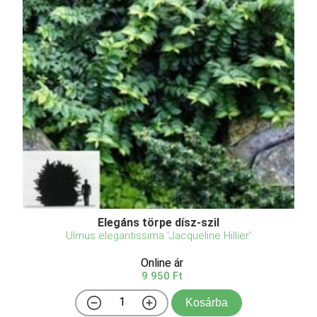
Elegáns törpe dísz-szil
Ulmus elegantissima 'Jacqueline Hillier'
Online ár
9 950 Ft
Kosárba