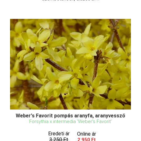
Weber's Favorit pompás aranyfa, aranyvessző
Forsythia x intermedia 'Weber's Favorit'
Eredeti ár
Online ár
3 250 Ft
2 950 Ft