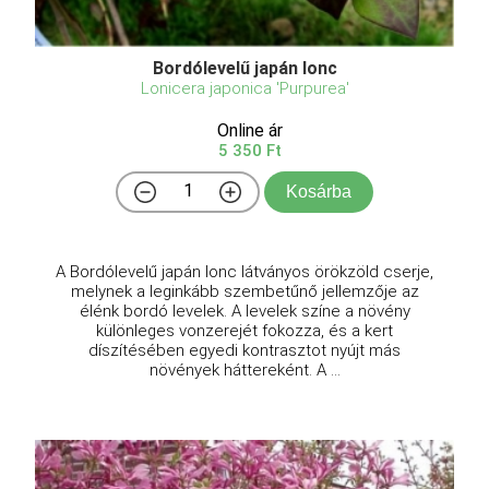
Bordólevelű japán lonc
Lonicera japonica 'Purpurea'
Online ár
5 350 Ft
Kosárba
A Bordólevelű japán lonc látványos örökzöld cserje,
melynek a leginkább szembetűnő jellemzője az
élénk bordó levelek. A levelek színe a növény
különleges vonzerejét fokozza, és a kert
díszítésében egyedi kontrasztot nyújt más
növények háttereként. A ...