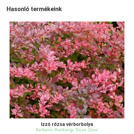
Hasonló termékeink
Izzó rózsa vérborbolya
Berberis thunbergii 'Rose Glow'