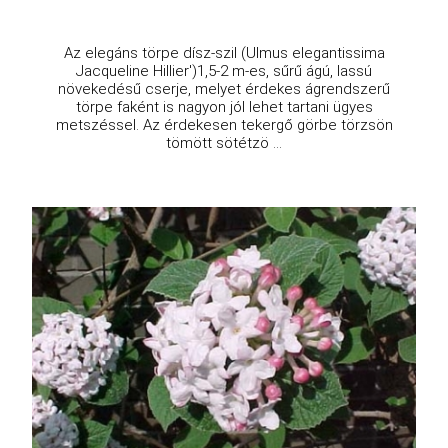
Az elegáns törpe dísz-szil (Ulmus elegantissima
Jacqueline Hillier')1,5-2 m-es, sűrű ágú, lassú
növekedésű cserje, melyet érdekes ágrendszerű
törpe faként is nagyon jól lehet tartani ügyes
metszéssel. Az érdekesen tekergő görbe törzsön
tömött sötétzö ...