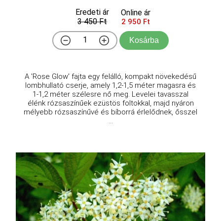
Eredeti ár
Online ár
3 450 Ft
2 950 Ft
Kosárba
A 'Rose Glow' fajta egy felálló, kompakt növekedésű
lombhullató cserje, amely 1,2-1,5 méter magasra és
1-1,2 méter szélesre nő meg. Levelei tavasszal
élénk rózsaszínűek ezüstös foltokkal, majd nyáron
mélyebb rózsaszínűvé és bíborrá érlelődnek, ősszel
...