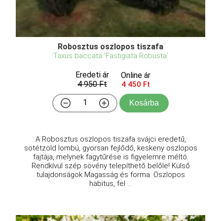
Robosztus oszlopos tiszafa
Taxus baccata 'Fastigiata Robusta'
Eredeti ár
Online ár
4 950 Ft
4 450 Ft
Kosárba
A Robosztus oszlopos tiszafa svájci eredetű,
sötétzöld lombú, gyorsan fejlődő, keskeny oszlopos
fajtája, melynek fagytűrése is figyelemre méltó.
Rendkívül szép sövény telepíthető belőle! Külső
tulajdonságok Magasság és forma: Oszlopos
habitus, fel ...