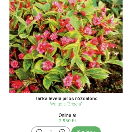
Tarka levelű piros rózsalonc
Weigela 'Brigela'
Online ár
2 950 Ft
Kosárba