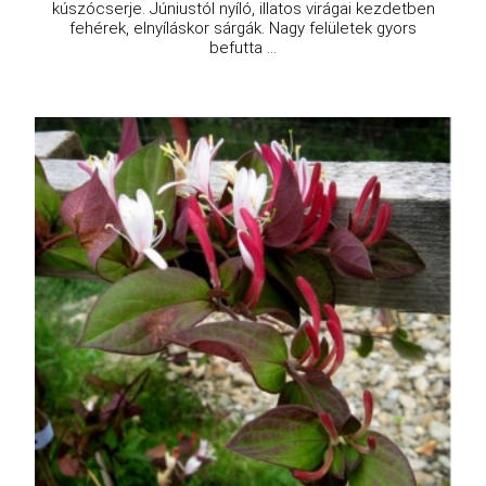
kúszócserje. Júniustól nyíló, illatos virágai kezdetben
fehérek, elnyíláskor sárgák. Nagy felületek gyors
befutta ...