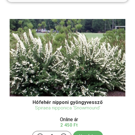
Hófehér nipponi gyöngyvessző
Spiraea nipponica 'Snowmound'
Online ár
2 450 Ft