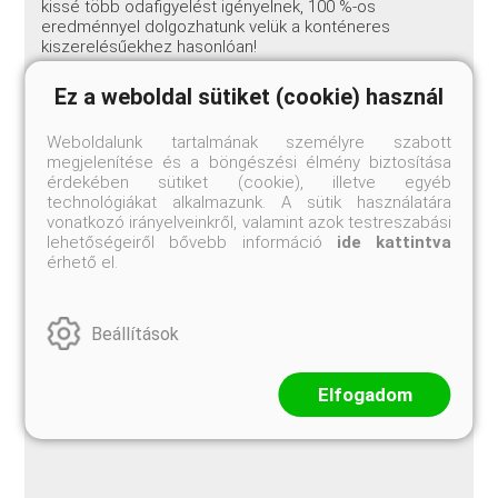
kissé több odafigyelést igényelnek, 100 %-os
eredménnyel dolgozhatunk velük a konténeres
kiszerelésűekhez hasonlóan!
Ez a weboldal sütiket (cookie) használ
A frissen érkezett földlabdás bambuszok tövét és
Weboldalunk tartalmának személyre szabott
lombozatát az ültetésig naponta legalább egyszer
megjelenítése és a böngészési élmény biztosítása
alaposan öntözzük! Telepítés után szintén alaposan
érdekében sütiket (cookie), illetve egyéb
öntözzük be őket, de ne csak a tövüket, hanem a
technológiákat alkalmazunk. A sütik használatára
lombozatukat is! Meleg, száraz időben a lombozat
vonatkozó irányelveinkről, valamint azok testreszabási
néhány hétig még igényli a rendszeres permet-, vagy
lehetőségeiről bővebb információ
ide kattintva
esőszerű öntözést, de hűvösebb, csapadékosabb
érhető el.
időben ez szükségtelen. A széljárta helyen telepített
bambuszok rögzítéséről, kitámasztásáról
gondoskodjunk (karó, kerítéshez kötözés, stb), nehogy
Beállítások
a szél megdöntse őket! A bambuszok többsége
terjedő tövű, de a terjedést egyszerű határolással
megakadályozhatjuk.
Elfogadom