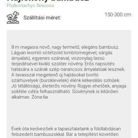
Phyllostachys flexuosa
150-300 cm
Szállítási méret:
8 m magasra növő, nagy termetű, elegáns bambusz.
Lágyan leomló sötétzöld lombtömegével, sárgás
árnyalatú, egyenes száraival, viszonylag lassú
terjedésével kiváló szoliter növény. Erős napsütés
hatására a szárak szép narancsos árnyalatúak lesznek.
A tavasszal megjelenő új hajtásokat borító
szárhüvelyek (buroklevelek) élénk kékeslilás színűek.
Jó télállóságú, életerős növény. Rügyei ehetőek, anyaga
sokféle célra felhasználható. Sövénynek is kitűnően
alkalmas. Zóna:6a
Évek óta kedvezőek a tapasztalataink a földlabdásan
felszedett bambuszokkal. Bár a telepítést követően