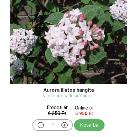
Aurora illatos bangita
Viburnum carlesii 'Aurora'
Eredeti ár
Online ár
6 250 Ft
5 950 Ft
Kosárba