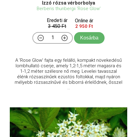
Izzó rózsa vérborbolya
Berberis thunbergii 'Rose Glow'
Eredeti ár
Online ár
3 450 Ft
2 950 Ft
Kosárba
A 'Rose Glow' fajta egy felálló, kompakt növekedésű
lombhullató cserje, amely 1,2-1,5 méter magasra és
1-1,2 méter szélesre nő meg. Levelei tavasszal
élénk rózsaszínűek ezüstös foltokkal, majd nyáron
mélyebb rózsaszínűvé és bíborrá érlelődnek, ősszel
...