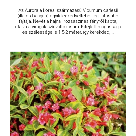
Az Aurora a koreai származású Viburnum carlesii
(illatos bangita) egyik legkedveltebb, legillatosabb
fajtája. Nevét a hajnali rózsaszínes fényről kapta,
utalva a virágok színváltozására. Kifejlett magassága
és szélessége is 1,5-2 méter, így kerekded, ...