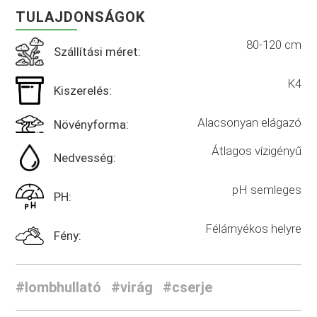
TULAJDONSÁGOK
80-120 cm
Szállítási méret:
K4
Kiszerelés:
Alacsonyan elágazó
Növényforma:
Átlagos vízigényű
Nedvesség:
pH semleges
PH:
Félárnyékos helyre
Fény:
#lombhullató
#virág
#cserje