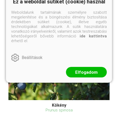
Ez a weboldal sütiket (cookie) használ
Weboldalunk tartalmának személyre szabott
megjelenítése és a böngészési élmény biztosítása
érdekében sütiket (cookie), illetve egyéb
technológiákat alkalmazunk. A sütik használatára
vonatkozó irányelveinkről, valamint azok testreszabási
lehetőségeiről bővebb információ
ide kattintva
érhető el.
Beállítások
Elfogadom
Kökény
Prunus spinosa