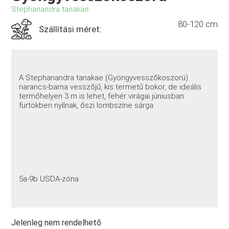
Stephanandra tanakae
80-120 cm
Szállítási méret:
A Stephanandra tanakae (Gyöngyvesszőkoszorú)
narancs-barna vesszőjű, kis termetű bokor, de ideális
termőhelyen 3 m is lehet, fehér virágai júniusban
fürtökben nyílnak, őszi lombszíne sárga.
5a-9b USDA-zóna
Jelenleg nem rendelhető