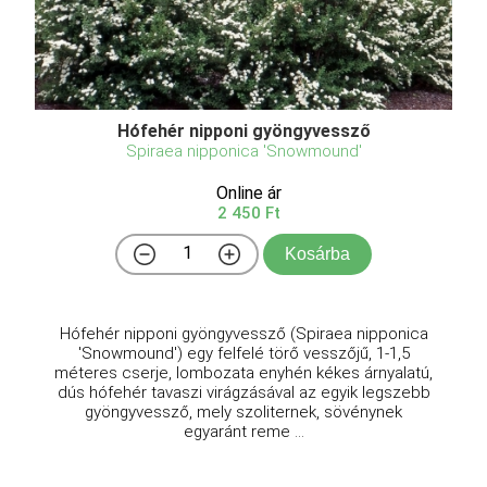
Hófehér nipponi gyöngyvessző
Spiraea nipponica 'Snowmound'
Online ár
2 450 Ft
Kosárba
Hófehér nipponi gyöngyvessző (Spiraea nipponica
'Snowmound') egy felfelé törő vesszőjű, 1-1,5
méteres cserje, lombozata enyhén kékes árnyalatú,
dús hófehér tavaszi virágzásával az egyik legszebb
gyöngyvessző, mely szoliternek, sövénynek
egyaránt reme ...