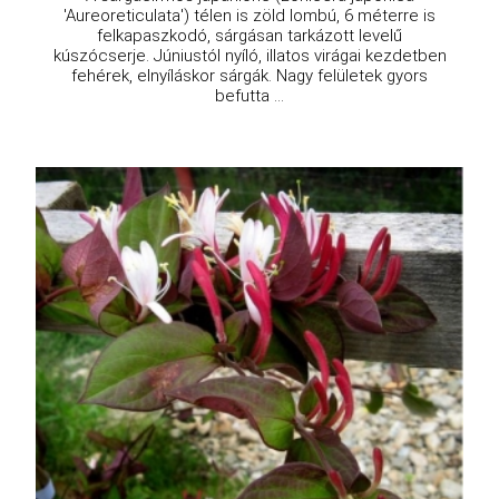
'Aureoreticulata') télen is zöld lombú, 6 méterre is
felkapaszkodó, sárgásan tarkázott levelű
kúszócserje. Júniustól nyíló, illatos virágai kezdetben
fehérek, elnyíláskor sárgák. Nagy felületek gyors
befutta ...