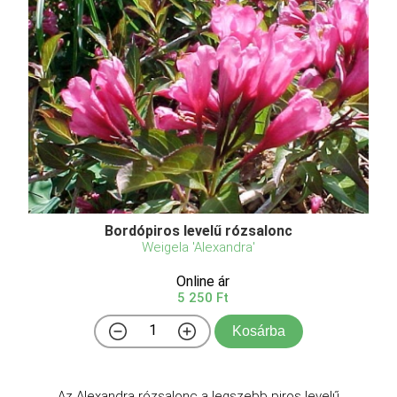
Bordópiros levelű rózsalonc
Weigela 'Alexandra'
Online ár
5 250 Ft
Kosárba
Az Alexandra rózsalonc a legszebb piros levelű