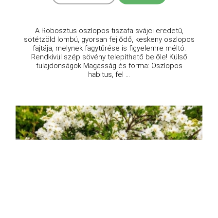
A Robosztus oszlopos tiszafa svájci eredetű,
sötétzöld lombú, gyorsan fejlődő, keskeny oszlopos
fajtája, melynek fagytűrése is figyelemre méltó.
Rendkívül szép sövény telepíthető belőle! Külső
tulajdonságok Magasság és forma: Oszlopos
habitus, fel ...