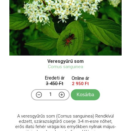
Veresgyűrű som
Cornus sanguinea
Eredeti ár
Online ár
3 450 Ft
2 950 Ft
Kosárba
A veresgyűrűs som (Cornus sanguinea) Rendkívül
edzett, szárazságtűrő cserje. 3-4 m-esre nőhet,
erős illatú fehér virágai kis ernyőkben nyílnak május-