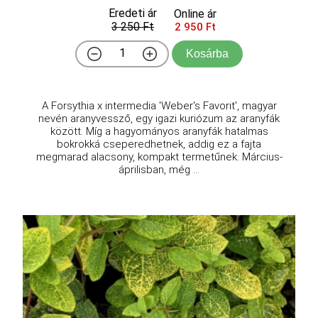
Eredeti ár
Online ár
3 250 Ft
2 950 Ft
Kosárba
A Forsythia x intermedia 'Weber's Favorit', magyar
nevén aranyvessző, egy igazi kuriózum az aranyfák
között. Míg a hagyományos aranyfák hatalmas
bokrokká cseperedhetnek, addig ez a fajta
megmarad alacsony, kompakt termetűnek. Március-
áprilisban, még ...