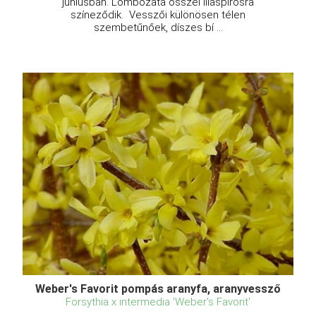
júniusban. Lombozata ősszel liláspirosra
színeződik. Vesszői különösen télen
szembetűnőek, díszes bí ...
Weber's Favorit pompás aranyfa, aranyvessző
Forsythia x intermedia 'Weber's Favorit'