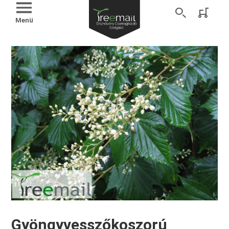
Menü
Gyöngyvesszőkoszorú