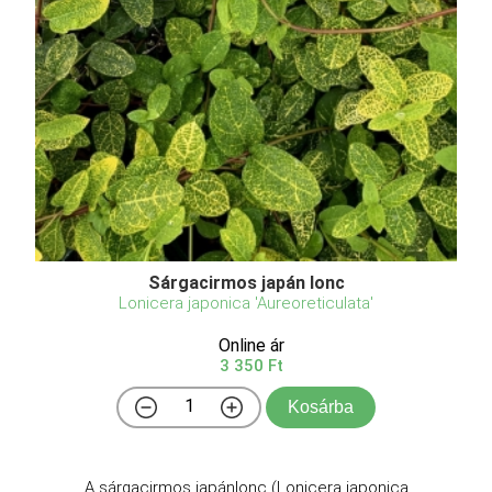
Sárgacirmos japán lonc
Lonicera japonica 'Aureoreticulata'
Online ár
3 350 Ft
Kosárba
A sárgacirmos japánlonc (Lonicera japonica