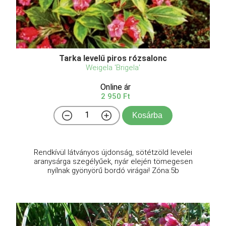
Tarka levelű piros rózsalonc
Weigela 'Brigela'
Online ár
2 950 Ft
Kosárba
Rendkívül látványos újdonság, sötétzöld levelei
aranysárga szegélyűek, nyár elején tömegesen
nyílnak gyönyörű bordó virágai! Zóna:5b