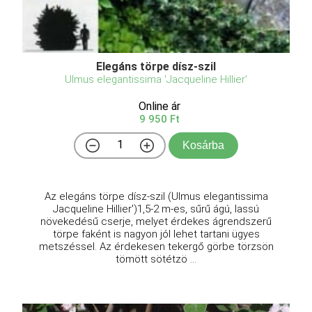
Elegáns törpe dísz-szil
Ulmus elegantissima 'Jacqueline Hillier'
Online ár
9 950 Ft
Kosárba
Az elegáns törpe dísz-szil (Ulmus elegantissima
Jacqueline Hillier')1,5-2 m-es, sűrű ágú, lassú
növekedésű cserje, melyet érdekes ágrendszerű
törpe faként is nagyon jól lehet tartani ügyes
metszéssel. Az érdekesen tekergő görbe törzsön
tömött sötétzö ...