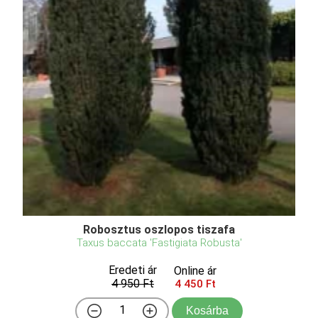
Robosztus oszlopos tiszafa
Taxus baccata 'Fastigiata Robusta'
Eredeti ár
Online ár
4 950 Ft
4 450 Ft
Kosárba