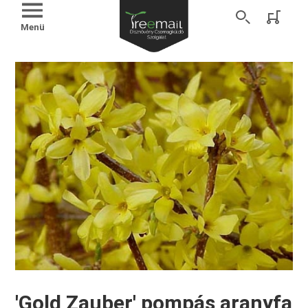
Menü
'Gold Zauber' pompás aranyfa