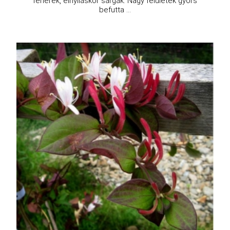
fehérek, elnyíláskor sárgák. Nagy felületek gyors
befutta ...