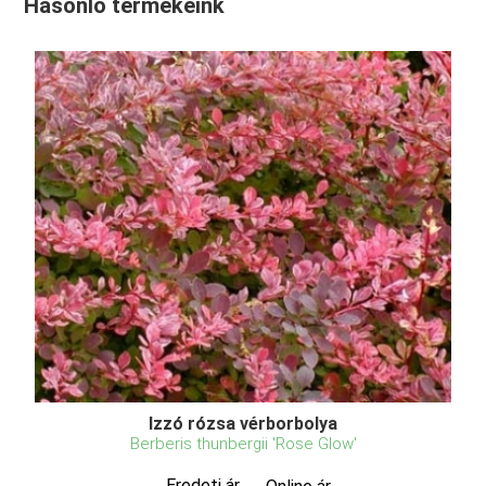
Hasonló termékeink
Izzó rózsa vérborbolya
Berberis thunbergii 'Rose Glow'
Eredeti ár