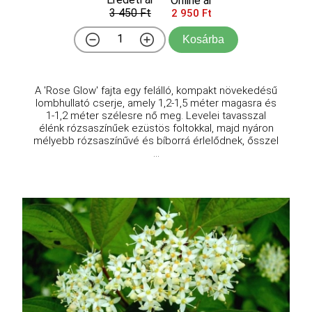
Online ár
3 450 Ft
2 950 Ft
Kosárba
A 'Rose Glow' fajta egy felálló, kompakt növekedésű
lombhullató cserje, amely 1,2-1,5 méter magasra és
1-1,2 méter szélesre nő meg. Levelei tavasszal
élénk rózsaszínűek ezüstös foltokkal, majd nyáron
mélyebb rózsaszínűvé és bíborrá érlelődnek, ősszel
...