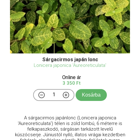
Sárgacirmos japán lonc
Lonicera japonica 'Aureoreticulata'
Online ár
3 350 Ft
Kosárba
A sárgacirmos japánlonc (Lonicera japonica
'Aureoreticulata') télen is zöld lombú, 6 méterre is
felkapaszkodó, sárgásan tarkázott levelű
kúszócserje. Júniustól nyíló, illatos virágai kezdetben