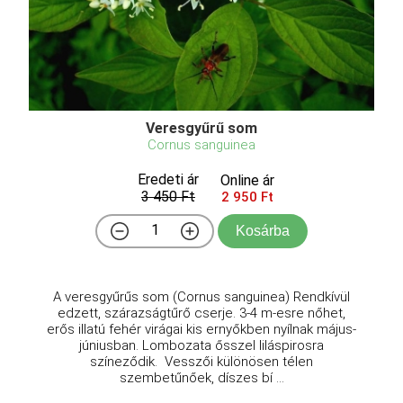
Veresgyűrű som
Cornus sanguinea
Eredeti ár
Online ár
3 450 Ft
2 950 Ft
Kosárba
A veresgyűrűs som (Cornus sanguinea) Rendkívül
edzett, szárazságtűrő cserje. 3-4 m-esre nőhet,
erős illatú fehér virágai kis ernyőkben nyílnak május-
júniusban. Lombozata ősszel liláspirosra
színeződik. Vesszői különösen télen
szembetűnőek, díszes bí ...