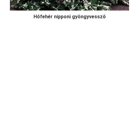
Hófehér nipponi gyöngyvessző
Spiraea nipponica 'Snowmound'
Online ár
2 450 Ft
Kosárba
Hófehér nipponi gyöngyvessző (Spiraea nipponica
'Snowmound') egy felfelé törő vesszőjű, 1-1,5
méteres cserje, lombozata enyhén kékes árnyalatú,
dús hófehér tavaszi virágzásával az egyik legszebb
gyöngyvessző, mely szoliternek, sövénynek
egyaránt reme ...