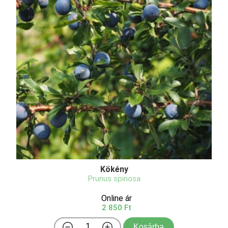
Kökény
Prunus spinosa
Online ár
2 850 Ft
Kosárba