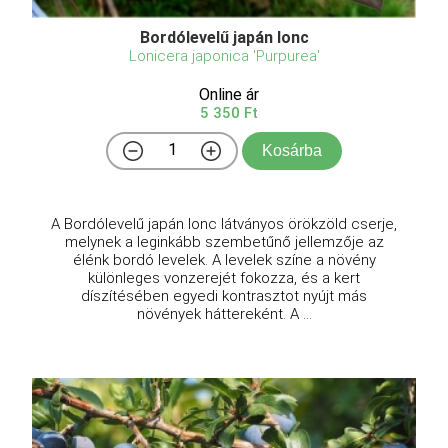
Bordólevelű japán lonc
Lonicera japonica 'Purpurea'
Online ár
5 350 Ft
Kosárba
A Bordólevelű japán lonc látványos örökzöld cserje,
melynek a leginkább szembetűnő jellemzője az
élénk bordó levelek. A levelek színe a növény
különleges vonzerejét fokozza, és a kert
díszítésében egyedi kontrasztot nyújt más
növények háttereként. A ...