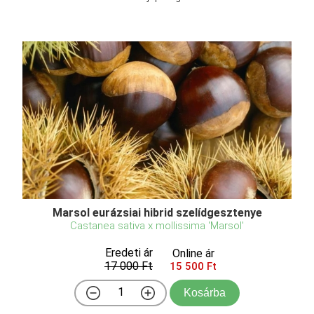
Marsol eurázsiai hibrid szelídgesztenye
Castanea sativa x mollissima 'Marsol'
Eredeti ár
Online ár
17 000 Ft
15 500 Ft
Kosárba