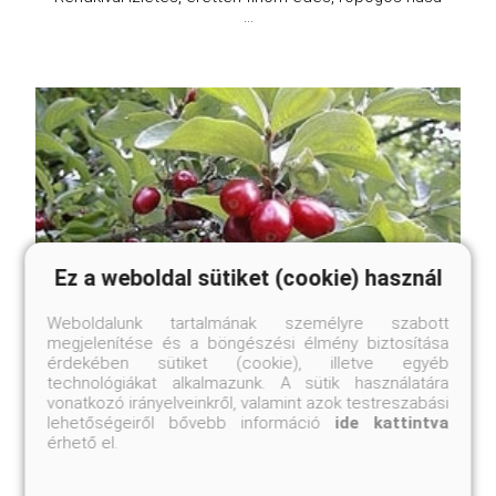
...
Ez a weboldal sütiket (cookie) használ
Weboldalunk tartalmának személyre szabott
megjelenítése és a böngészési élmény biztosítása
érdekében sütiket (cookie), illetve egyéb
technológiákat alkalmazunk. A sütik használatára
vonatkozó irányelveinkről, valamint azok testreszabási
lehetőségeiről bővebb információ
ide kattintva
Nagytermésű som
érhető el.
Cornus mas 'Macrocarpa'