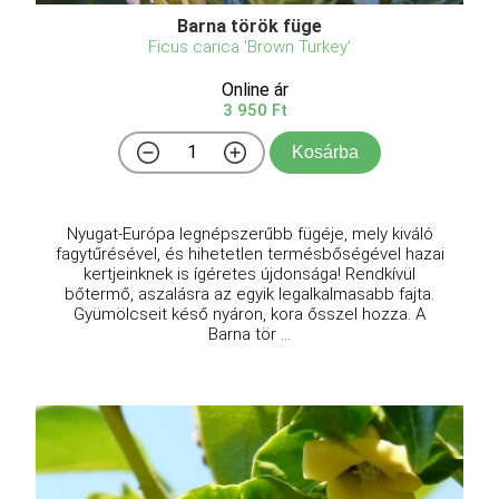
Barna török füge
Ficus carica 'Brown Turkey'
Online ár
3 950 Ft
Kosárba
Nyugat-Európa legnépszerűbb fügéje, mely kiváló
fagytűrésével, és hihetetlen termésbőségével hazai
kertjeinknek is ígéretes újdonsága! Rendkívül
bőtermő, aszalásra az egyik legalkalmasabb fajta.
Gyümölcseit késő nyáron, kora ősszel hozza. A
Barna tör ...