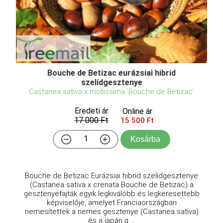
Bouche de Betizac eurázsiai hibrid
szelídgesztenye
Castanea sativa x mollissima 'Bouche de Betizac'
Eredeti ár
Online ár
17 000 Ft
15 500 Ft
Kosárba
Bouche de Betizac Eurázsiai hibrid szelídgesztenye
(Castanea sativa x crenata Bouche de Betizac) a
gesztenyefajták egyik legkiválóbb és legkeresettebb
képviselője, amelyet Franciaországban
nemesítettek a nemes gesztenye (Castanea sativa)
és a japán g ...