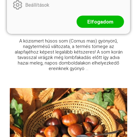
Online ár
Beállítások
9 900 Ft
Kosárba
Elfogadom
A közismert húsos som (Cornus mas) gyönyörű,
nagytermésű változata, a termés tömege az
alapfajéhoz képest legalább kétszeres! A som korán
tavasszal virágzik még lombfakadás előtt így adva
hazai meleg, napos domboldalakon elhelyezkedő
ereinknek gyönyö ...