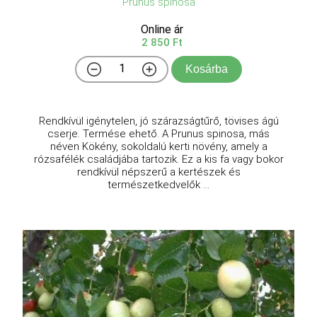
Prunus spinosa
Online ár
2 850 Ft
Kosárba
Rendkívül igénytelen, jó szárazságtűrő, tövises ágú
cserje. Termése ehető. A Prunus spinosa, más
néven Kökény, sokoldalú kerti növény, amely a
rózsafélék családjába tartozik. Ez a kis fa vagy bokor
rendkívül népszerű a kertészek és
természetkedvelők ...