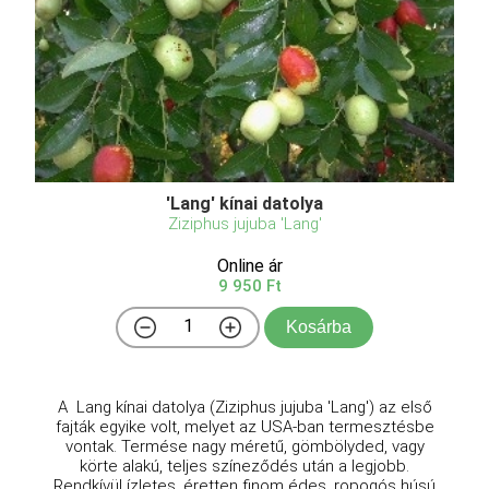
'Lang' kínai datolya
Ziziphus jujuba 'Lang'
Online ár
9 950 Ft
Kosárba
A Lang kínai datolya (Ziziphus jujuba 'Lang') az első
fajták egyike volt, melyet az USA-ban termesztésbe
vontak. Termése nagy méretű, gömbölyded, vagy
körte alakú, teljes színeződés után a legjobb.
Rendkívül ízletes, éretten finom édes, ropogós húsú