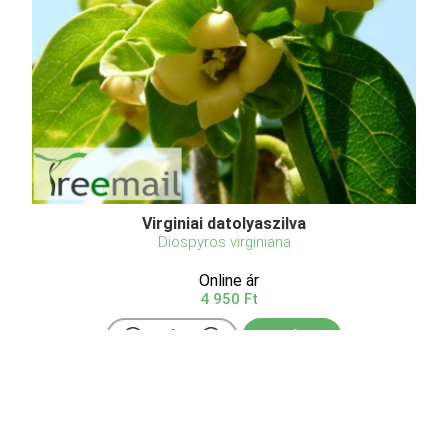
Virginiai datolyaszilva
Diospyros virginiana
Online ár
4 950 Ft
Kosárba