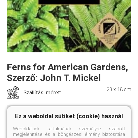
Ferns for American Gardens,
Szerző: John T. Mickel
23 x 18 cm
Szállítási méret:
Ez a weboldal sütiket (cookie) használ
Papírkötés, 384 oldal, 360 színes kép, 50 fekete-fehér
ábra.
Weboldalunk tartalmának személyre szabott
megjelenítése és a böngészési élmény biztosítása