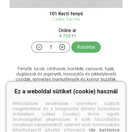
101 Kerti fenyő
Czáka Sarolta
Online ár
4 750 Ft
Kosárba
Fenyők: lucok, cédrusok, borókák, ciprusok, tuják,
duglászok és jegenyék, hosszútűs és pikkelylevelű
csodák, termetes mamutfenyők és komor tiszafák.
Sokunk kedvencei ezek az ősi növények, melyekből
több mint ötszáz félét kínálnak a magyarországi fai ...
Ez a weboldal sütiket (cookie) használ
Weboldalunk tartalmának személyre szabott
megjelenítése és a böngészési élmény biztosítása
érdekében sütiket (cookie), illetve egyéb
technológiákat alkalmazunk. A sütik használatára
vonatkozó irányelveinkről, valamint azok testreszabási
lehetőségeiről bővebb információ
ide kattintva