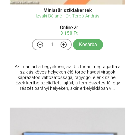
Miniatür sziklakertek
Izsáki Béláné - Dr. Terpó András
Online ár
3 150 Ft
Kosárba
Aki már járt a hegyekben, azt biztosan megragadta a
sziklás-köves helyeken élő törpe havasi virágok
káprázatos változatossága, ragyogó, élénk színei.
Ezek kertbe szelídített fajtáit, a természetes táj egy
részét parányi helyeken, akár erkélyládában v ...