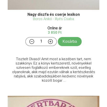
Nagy díszfa és cserje lexikon
Boros Anikó - Illyés Csaba
Online ár
3 850 Ft
Kosárba
Tisztelt Olvasó! Amit most a kezében tart, nem
szakkönyv. Ez a könyv kertszerető, növényekkel
szívesen foglalkozó embereknek szól, esetleg
olyanoknak, akik majd ezután válnak a kertészkedés
rabjává, akik szabadidejükben kedvenc növényeik
között bogar ...