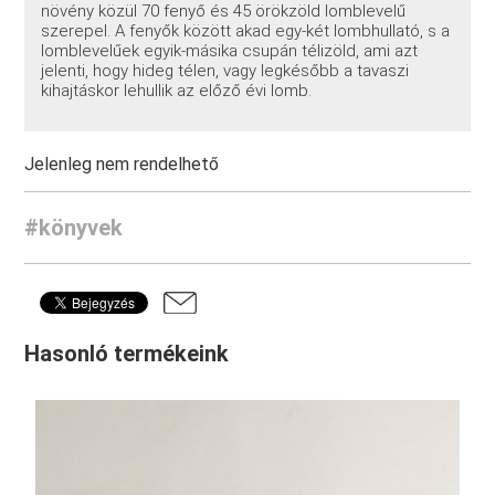
növény közül 70 fenyő és 45 örökzöld lomblevelű
szerepel. A fenyők között akad egy-két lombhullató, s a
lomblevelűek egyik-másika csupán télizöld, ami azt
jelenti, hogy hideg télen, vagy legkésőbb a tavaszi
kihajtáskor lehullik az előző évi lomb.
Jelenleg nem rendelhető
#könyvek
Hasonló termékeink