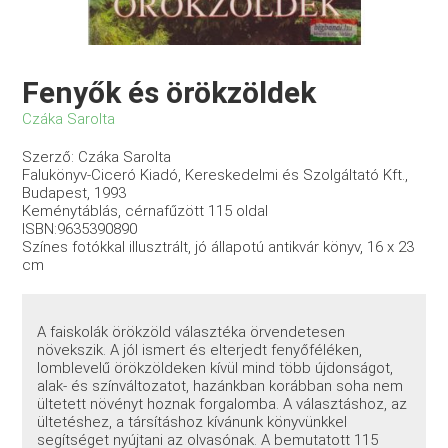
Fenyők és örökzöldek
Czáka Sarolta
Szerző: Czáka Sarolta
Falukönyv-Ciceró Kiadó, Kereskedelmi és Szolgáltató Kft.,
Budapest, 1993
Keménytáblás, cérnafűzött 115 oldal
ISBN:9635390890
Színes fotókkal illusztrált, jó állapotú antikvár könyv, 16 x 23
cm
A faiskolák örökzöld választéka örvendetesen
növekszik. A jól ismert és elterjedt fenyőféléken,
lomblevelű örökzöldeken kívül mind több újdonságot,
alak- és színváltozatot, hazánkban korábban soha nem
ültetett növényt hoznak forgalomba. A választáshoz, az
ültetéshez, a társításhoz kívánunk könyvünkkel
segítséget nyújtani az olvasónak. A bemutatott 115