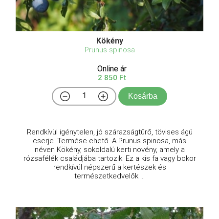
Kökény
Prunus spinosa
Online ár
2 850 Ft
Kosárba
Rendkívül igénytelen, jó szárazságtűrő, tövises ágú
cserje. Termése ehető. A Prunus spinosa, más
néven Kökény, sokoldalú kerti növény, amely a
rózsafélék családjába tartozik. Ez a kis fa vagy bokor
rendkívül népszerű a kertészek és
természetkedvelők ...