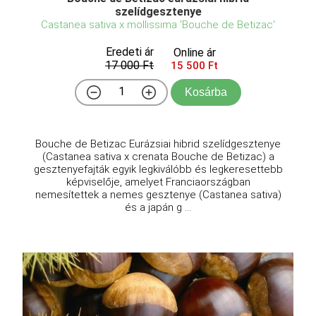
szelídgesztenye
Castanea sativa x mollissima 'Bouche de Betizac'
Eredeti ár
Online ár
17 000 Ft
15 500 Ft
Kosárba
Bouche de Betizac Eurázsiai hibrid szelídgesztenye
(Castanea sativa x crenata Bouche de Betizac) a
gesztenyefajták egyik legkiválóbb és legkeresettebb
képviselője, amelyet Franciaországban
nemesítettek a nemes gesztenye (Castanea sativa)
és a japán g ...