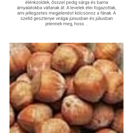
élénkzöldek, ősszel pedig sárga és barna
árnyalatokba váltanak át. A levelek élei fogazottak,
ami jellegzetes megjelenést kölcsönöz a fának. A
szelíd gesztenye virágai júniusban és júliusban
jelennek meg, hoss ...