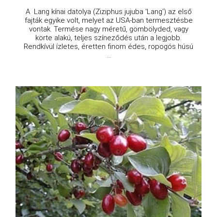
A Lang kínai datolya (Ziziphus jujuba 'Lang') az első
fajták egyike volt, melyet az USA-ban termesztésbe
vontak. Termése nagy méretű, gömbölyded, vagy
körte alakú, teljes színeződés után a legjobb.
Rendkívül ízletes, éretten finom édes, ropogós húsú
...