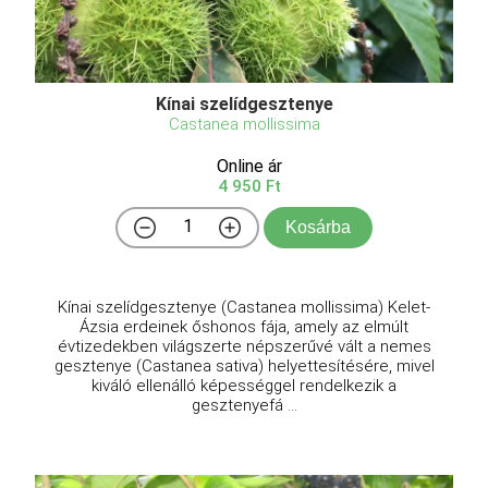
Kínai szelídgesztenye
Castanea mollissima
Online ár
4 950 Ft
Kosárba
Kínai szelídgesztenye (Castanea mollissima) Kelet-
Ázsia erdeinek őshonos fája, amely az elmúlt
évtizedekben világszerte népszerűvé vált a nemes
gesztenye (Castanea sativa) helyettesítésére, mivel
kiváló ellenálló képességgel rendelkezik a
gesztenyefá ...