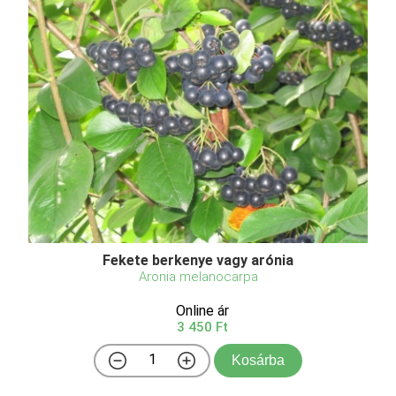
Fekete berkenye vagy arónia
Aronia melanocarpa
Online ár
3 450 Ft
Kosárba