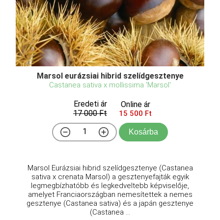
Marsol eurázsiai hibrid szelídgesztenye
Castanea sativa x mollissima 'Marsol'
Eredeti ár
Online ár
17 000 Ft
15 500 Ft
Kosárba
Marsol Eurázsiai hibrid szelídgesztenye (Castanea
sativa x crenata Marsol) a gesztenyefajták egyik
legmegbízhatóbb és legkedveltebb képviselője,
amelyet Franciaországban nemesítettek a nemes
gesztenye (Castanea sativa) és a japán gesztenye
(Castanea ...