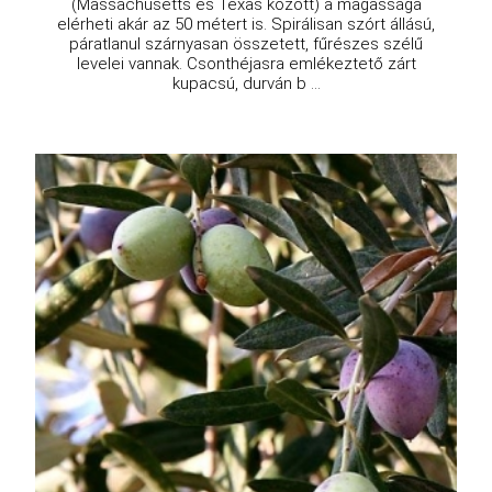
(Massachusetts és Texas között) a magassága
elérheti akár az 50 métert is. Spirálisan szórt állású,
páratlanul szárnyasan összetett, fűrészes szélű
levelei vannak. Csonthéjasra emlékeztető zárt
kupacsú, durván b ...