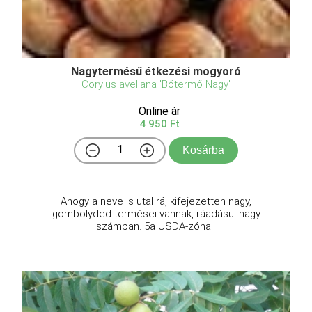
Nagytermésű étkezési mogyoró
Corylus avellana 'Bőtermő Nagy'
Online ár
4 950 Ft
Kosárba
Ahogy a neve is utal rá, kifejezetten nagy,
gömbölyded termései vannak, ráadásul nagy
számban. 5a USDA-zóna