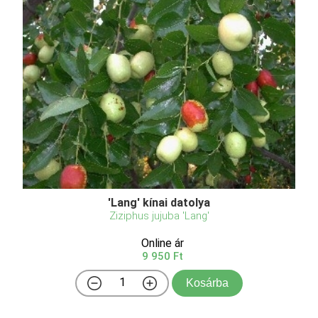
'Lang' kínai datolya
Ziziphus jujuba 'Lang'
Online ár
9 950 Ft
Kosárba