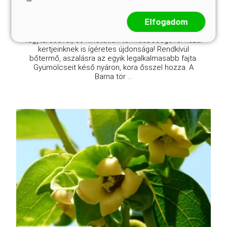
Elfogadom
Nyugat-Európa legnépszerűbb fügéje, mely kiváló
fagytűrésével, és hihetetlen termésbőségével hazai
kertjeinknek is ígéretes újdonsága! Rendkívül
bőtermő, aszalásra az egyik legalkalmasabb fajta.
Gyümölcseit késő nyáron, kora ősszel hozza. A
Barna tör ...