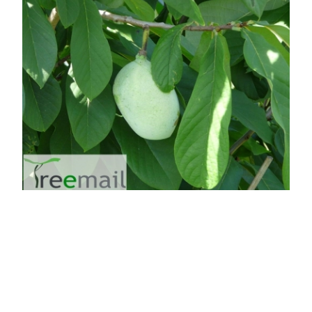
Prima Indián banán, Pawpaw
Asimina triloba 'Prima'
Eredeti ár
Online ár
25 200 Ft
18 900 Ft
Kosárba