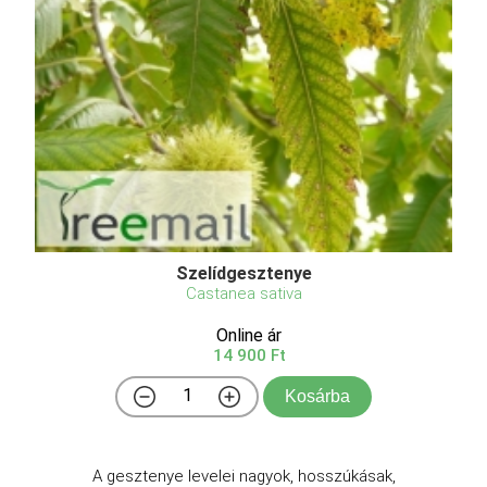
Szelídgesztenye
Castanea sativa
Online ár
14 900 Ft
Kosárba
A gesztenye levelei nagyok, hosszúkásak,