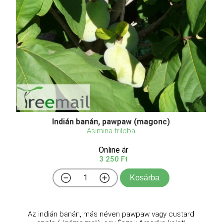
Indián banán, pawpaw (magonc)
Asimina triloba
Online ár
3 250 Ft
Kosárba
Az indián banán, más néven pawpaw vagy custard