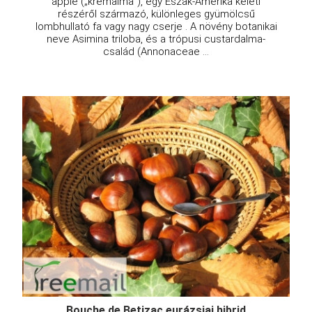
apple („krémalma”), egy Észak-Amerika keleti
részéről származó, különleges gyümölcsű
lombhullató fa vagy nagy cserje . A növény botanikai
neve Asimina triloba, és a trópusi custardalma-
család (Annonaceae ...
Bouche de Betizac eurázsiai hibrid