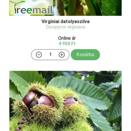
Virginiai datolyaszilva
Diospyros virginiana
Online ár
4 950 Ft
Kosárba