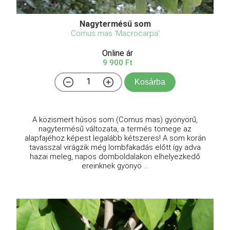
Nagytermésű som
Cornus mas 'Macrocarpa'
Online ár
9 900 Ft
Kosárba
A közismert húsos som (Cornus mas) gyönyörű,
nagytermésű változata, a termés tömege az
alapfajéhoz képest legalább kétszeres! A som korán
tavasszal virágzik még lombfakadás előtt így adva
hazai meleg, napos domboldalakon elhelyezkedő
ereinknek gyönyö ...