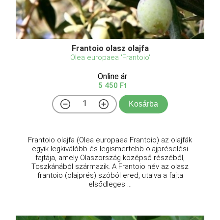
Frantoio olasz olajfa
Olea europaea 'Frantoio'
Online ár
5 450 Ft
Kosárba
Frantoio olajfa (Olea europaea Frantoio) az olajfák
egyik legkiválóbb és legismertebb olajpréselési
fajtája, amely Olaszország középső részéből,
Toszkánából származik. A Frantoio név az olasz
frantoio (olajprés) szóból ered, utalva a fajta
elsődleges ...